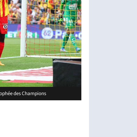
 Trophée des Champions