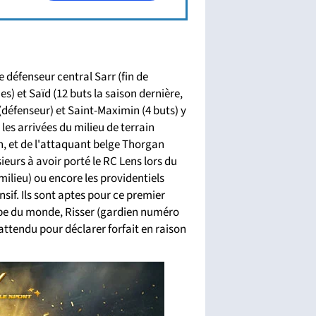
 le défenseur central Sarr (fin de
s) et Saïd (12 buts la saison dernière,
(défenseur) et Saint-Maximin (4 buts) y
les arrivées du milieu de terrain
in, et de l'attaquant belge Thorgan
ieurs à avoir porté le RC Lens lors du
milieu) ou encore les providentiels
nsif. Ils sont aptes pour ce premier
upe du monde, Risser (gardien numéro
t attendu pour déclarer forfait en raison