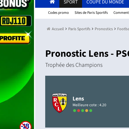
SPORT
COUPE DU MONDE
Codes promo
Sites de Paris Sportifs
Comment 
Accueil
Paris Sportifs
Pronostics
Footba
Pronostic Lens - PS
Trophée des Champions
Lens
Meilleure cote : 4.20