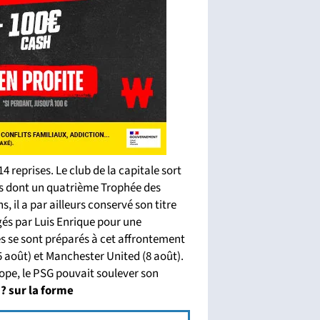
4 reprises. Le club de la capitale sort
rès dont un quatrième Trophée des
il a par ailleurs conservé son titre
igés par Luis Enrique pour une
es se sont préparés à cet affrontement
 août) et Manchester United (8 août).
ope, le PSG pouvait soulever son
 ? sur la forme