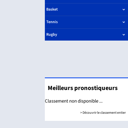
Basket
Tennis
Rugby
Meilleurs pronostiqueurs
Classement non disponible ...
> Découvrir le classement entier