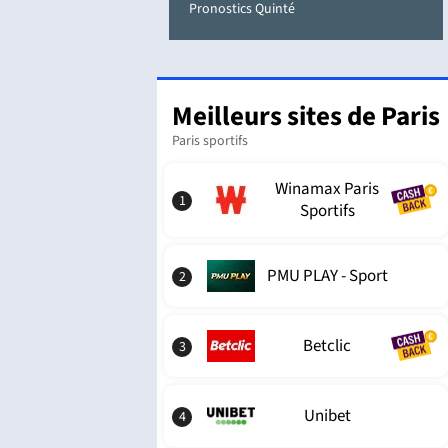
Pronostics Quinté
Meilleurs sites de Paris
Paris sportifs
Winamax Paris
1
Sportifs
PMU PLAY - Sport
2
Betclic
3
Unibet
4