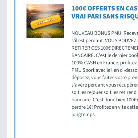
100€ OFFERTS EN CA
VRAI PARI SANS RISQ
NOUVEAU BONUS PMU. Recevez 1
s'il est perdant. VOUS POUVE
RETIRER CES 100€ DIRECTEM
BANCAIRE. C'est le dernier bo
100% CASH en France, profitez-
PMU Sport avec le lien ci-desso
déposez, vous faites votre premi
s'avère perdant vous récupérer
soit les rejouer soit les retire
bancaire. C'est donc bien 100€
perdre 1€! Profitez en vite cette
longtemps.