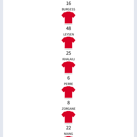
16
BURGESS
48
LEYSEN
25
KHALAILI
6
PERRE
8
ZORGANE
22
NIANG