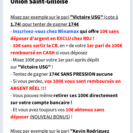
Union Saint-Gilloise
Misez par exemple sur le pari
"Victoire USG"
(cote à
1,74
) pour tenter de gagner
174€
-
Inscrivez-vous chez Winamax
qui offre
10€ sans
déposer d'argent en EXCLU chez RDJ !
-
10€ sans sortir la CB
, en + de votre
1er pari de 100€
remboursé en CASH
si vous déposez
- Misez 100€ pour votre 1er pari après dépôt
sur
"Victoire USG"
!
- Tentez de gagner
174€ SANS PRESSION aucune
- Si vous perdez,
vos 100€ vous sont remboursés en
ARGENT RÉEL !!!
- Vous pouvez même
retirer ces 100€ directement
sur votre compte bancaire !
- Et vous avez toujours vos
10€ obtenus sans
déposer
(
NOUVEAU BONUS
) !
Misez par exemple sur le pari
"Kevin Rodriguez