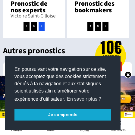
Pronostic de
Pronostic des
nos experts
bookmakers
Victoire Saint-Gilloise
1
N
2
1
N
2
Autres pronostics
07 août 2026 à 20:45
Belgian Pro League
En poursuivant votre navigation sur ce site,
vous acceptez que des cookies strictement
Club Bruges
/
KV Courtrai
dédiés à la navigation et aux statistiques
soient utilisés afin d'améliorer votre
1.21
6.50
11.00
expérience d'utilisateur.
En savoir plus ?
08 août 2026 à 18:15
Belgian Pro League
Je comprends
Standard de
0
/
Cercle Brugge
Liège
Stats
Analyse
Tendances
Pronos