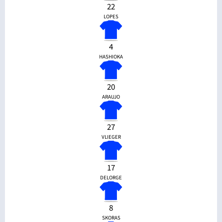
22
LOPES
4
HASHIOKA
20
ARAUJO
27
VLIEGER
17
DELORGE
8
SKORAS