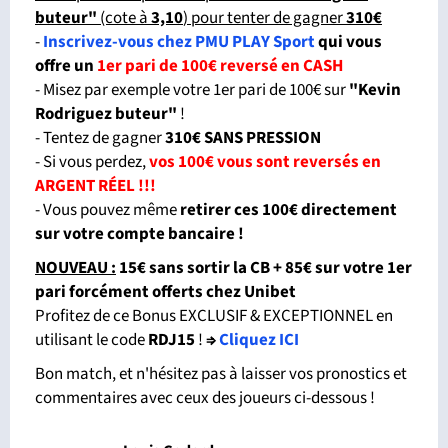
buteur
"
(cote à
3,10
) pour tenter de gagner
310€
-
Inscrivez-vous chez PMU PLAY Sport
qui vous
offre un
1er pari de 100€ reversé en CASH
- Misez par exemple votre 1er pari de 100€ sur
"Kevin
Rodriguez buteur"
!
- Tentez de gagner
310€ SANS PRESSION
- Si vous perdez,
vos 100€ vous sont reversés en
ARGENT RÉEL !!!
- Vous pouvez même
retirer ces 100€ directement
sur votre compte bancaire !
NOUVEAU :
15€ sans sortir la CB + 85€ sur votre 1er
pari forcément offerts chez Unibet
Profitez de ce Bonus EXCLUSIF & EXCEPTIONNEL en
utilisant le code
RDJ15
!
⇒
Cliquez ICI
Bon match, et n'hésitez pas à laisser vos pronostics et
commentaires avec ceux des joueurs ci-dessous !