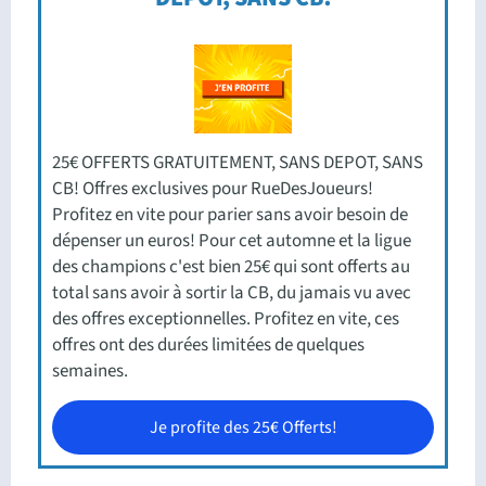
25€ OFFERTS GRATUITEMENT, SANS DEPOT, SANS
CB! Offres exclusives pour RueDesJoueurs!
Profitez en vite pour parier sans avoir besoin de
dépenser un euros! Pour cet automne et la ligue
des champions c'est bien 25€ qui sont offerts au
total sans avoir à sortir la CB, du jamais vu avec
des offres exceptionnelles. Profitez en vite, ces
offres ont des durées limitées de quelques
semaines.
Je profite des 25€ Offerts!