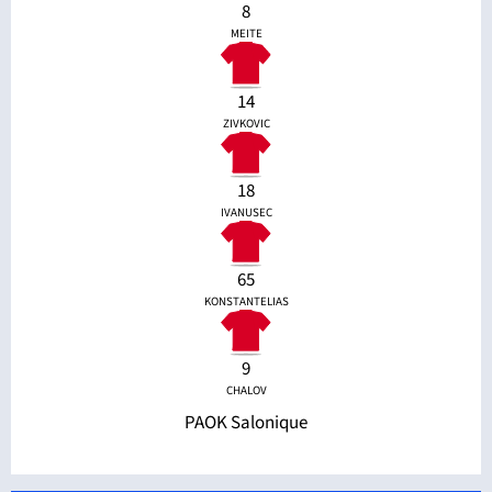
8
MEITE
14
ZIVKOVIC
18
IVANUSEC
65
KONSTANTELIAS
9
CHALOV
PAOK Salonique