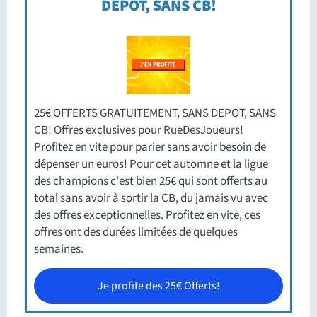
DEPOT, SANS CB!
25€ OFFERTS GRATUITEMENT, SANS DEPOT, SANS
CB! Offres exclusives pour RueDesJoueurs!
Profitez en vite pour parier sans avoir besoin de
dépenser un euros! Pour cet automne et la ligue
des champions c'est bien 25€ qui sont offerts au
total sans avoir à sortir la CB, du jamais vu avec
des offres exceptionnelles. Profitez en vite, ces
offres ont des durées limitées de quelques
semaines.
Je profite des 25€ Offerts!