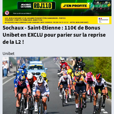
Sochaux - Saint-Etienne : 110€ de Bonus
Unibet en EXCLU pour parier sur la reprise
de la L2 !
Unibet