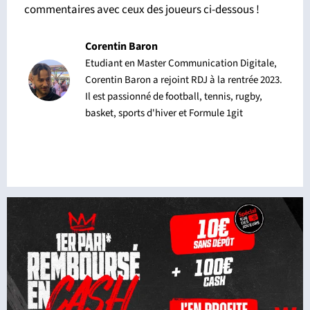
commentaires avec ceux des joueurs ci-dessous !
Corentin Baron
Etudiant en Master Communication Digitale,
Corentin Baron a rejoint RDJ à la rentrée 2023.
Il est passionné de football, tennis, rugby,
basket, sports d'hiver et Formule 1git