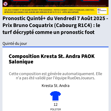
Pronostic Quinté+ du Vendredi 7 Août 2025 -
Prix Bruno Coquatrix (Cabourg R1C4) : le
turf décrypté comme un pronostic foot
Quinté du jour
Composition Kresta St. Andra PAOK
Salonique
Cette composition est générée automatiquement. Elle
n'a pas été validé par l'équipe RueDesJoueurs.
Kresta St. Andra
12
POLSTER