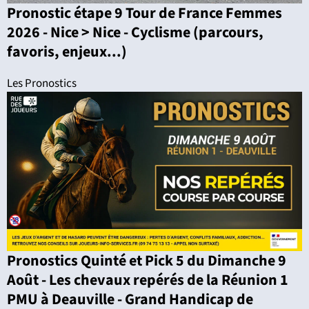
Pronostic étape 9 Tour de France Femmes
2026 - Nice > Nice - Cyclisme (parcours,
favoris, enjeux...)
Les Pronostics
Pronostics Quinté et Pick 5 du Dimanche 9
Août - Les chevaux repérés de la Réunion 1
PMU à Deauville - Grand Handicap de