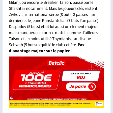
Milan), ou encore le Brésilien Taison, passé par le
Shakhtar notamment. Mais les joueurs clés restent
Zivkovic, international serbe (8 buts, 3 passes l'an
dernier) et le jeune Konstantelias (7 buts l'an passé).
Despodov (5 buts) était lui aussi un élément majeur,
mais manquera encore ce match comme d'ailleurs
Taison et le moins utilisé Thymianis, tandis que
Schwab (5 buts) a quitté le club cet été.
Pas
d'avantage majeur sur le papier