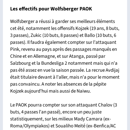
Les effectifs pour Wolfsberger PAOK
Wolfsberger a réussi à garder ses meilleurs éléments
cet été, notamment les offensifs Kojzek (19 ans, 8 buts,
3 passes), Zukic (10 buts, 8 passes) et Ballo (10 buts, 6
passes). Il faudra également compter sur l'attaquant
Pink, revenu au pays après des passages manqués en
Chine et en Allemagne, et sur Atanga, passé par
Salzbourg et la Bundesliga 2 notamment mais qui n'a
pas été assez en vue la saison passée. La recrue Avdijaj
était titulaire devant à l'aller, mais n'a pour le moment
pas convaincu. A noter les absences de la pépite
Kojzek aujourd'hui mais aussi de Naiwu.
Le PAOK pourra compter sur son attaquant Chalov (3
buts, 4 passes l'an passé), encore un peu juste
statistiquement, sur les milieux Mady Camara (ex-
Roma/Olympiakos) et Soualiho Meité (ex-Benfica/AC