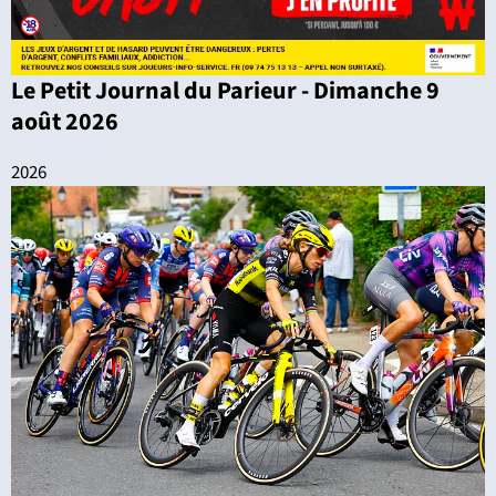
Le Petit Journal du Parieur - Dimanche 9
août 2026
2026