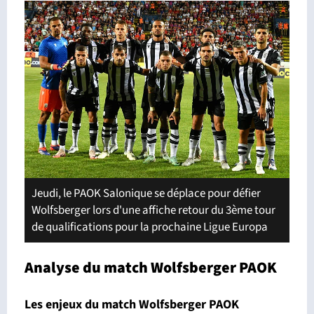
Jeudi, le PAOK Salonique se déplace pour défier
Wolfsberger lors d'une affiche retour du 3ème tour
de qualifications pour la prochaine Ligue Europa
Analyse du match Wolfsberger PAOK
Les enjeux du match Wolfsberger PAOK