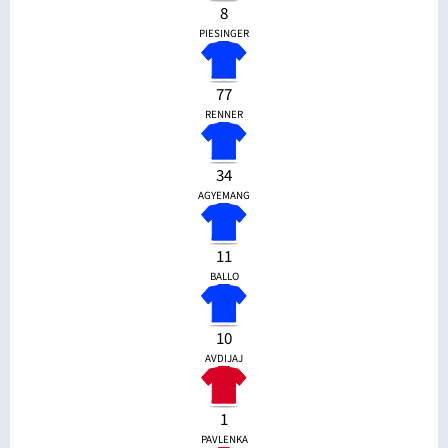
8
PIESINGER
77
RENNER
34
AGYEMANG
11
BALLO
10
AVDIJAJ
1
PAVLENKA