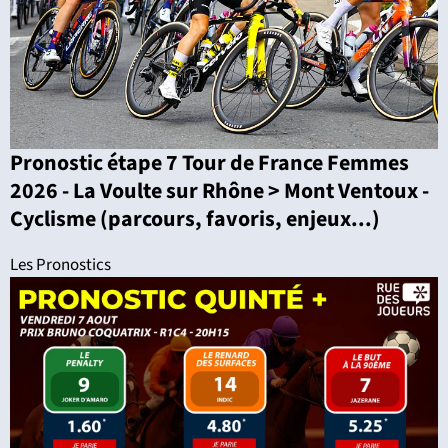
Pronostic étape 7 Tour de France Femmes
2026 - La Voulte sur Rhône > Mont Ventoux -
Cyclisme (parcours, favoris, enjeux...)
Les Pronostics