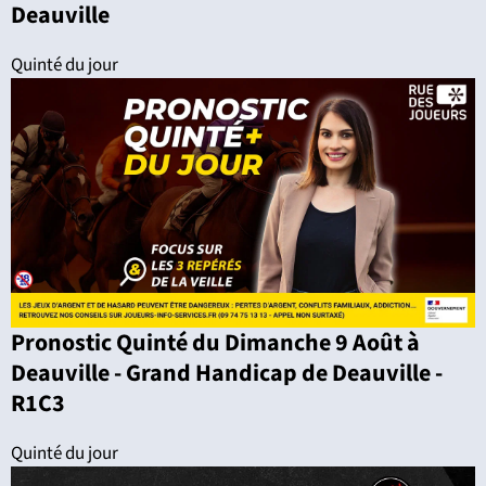
Deauville
Quinté du jour
Pronostic Quinté du Dimanche 9 Août à
Deauville - Grand Handicap de Deauville -
R1C3
Quinté du jour