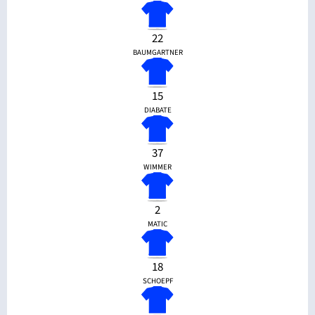
22
BAUMGARTNER
15
DIABATE
37
WIMMER
2
MATIC
18
SCHOEPF