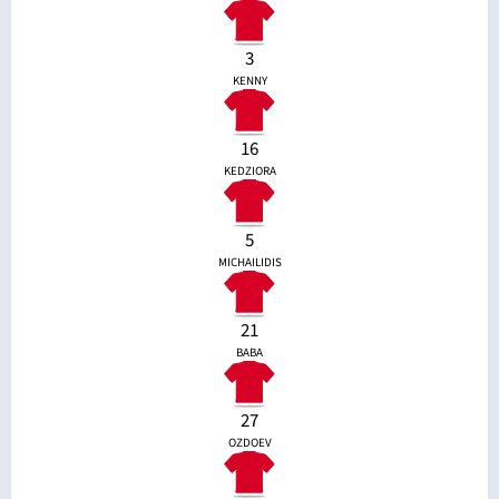
3
KENNY
16
KEDZIORA
5
MICHAILIDIS
21
BABA
27
OZDOEV