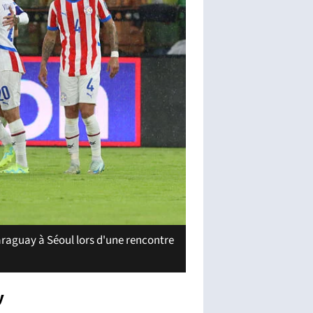
Paraguay à Séoul lors d'une rencontre
y