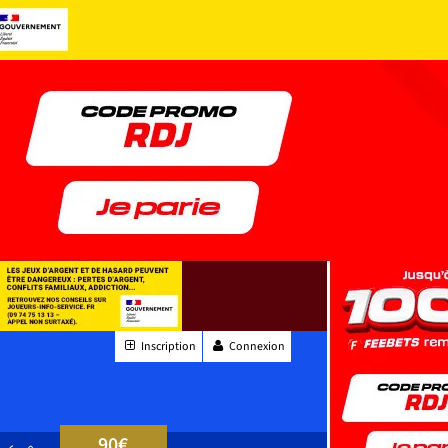
Inscription
Connexion
90€