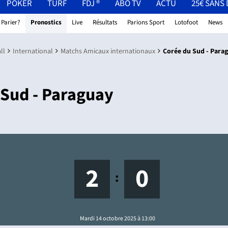
POKER
TURF
FDJ ®
ABO TV
ACTU
25€ SANS
Parier?
Pronostics
Live
Résultats
Parions Sport
Lotofoot
News
ll
International
Matchs Amicaux internationaux
Corée du Sud - Para
 Sud - Paraguay
2
0
:
mardi 14 octobre 2025 à 13:00