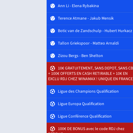
Ann Li - Elena Rybakina
Terence Atmane - Jakub Mensik
Botic van de Zandschulp - Hubert Hurkacz
Tallon Griekspoor - Matteo Arnaldi
Zizou Bergs - Ben Shelton
10€ GRATUITEMENT, SANS DEPOT, SANS CB
+ 100€ OFFERTS EN CASH RETIRABLE + 10€ EN
EXCLU RDJ CHEZ WINAMAX ! UNIQUE EN FRANCE
Ligue des Champions Qualification
Ligue Europa Qualification
Ligue Conférence Qualification
100€ DE BONUS avec le code RDJ chez