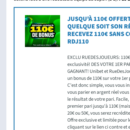
JUSQU'À 110€ OFFERT
QUELQUE SOIT SON RÉ
RECEVEZ 110€ SANS 
RDJ110
EXCLU RUEDESJOUEURS: 110€ O
exclusivité! DES VOTRE 1ER P
GAGNANT! Unibet et RueDesJoue
un bonus de 110€ sur votre 1er 
C'est donc simple, vous vous in
vous parier en argent réel vous
le résultat de votre pari. Facile
premier pari jusqu'à 110€ (mais
20€ ou 50€, vous serez recrédite
Offre exclusive et limitée pour
cliquant sur le lien ci contre et