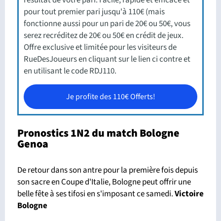
pour tout premier pari jusqu'à 110€ (mais
fonctionne aussi pour un pari de 20€ ou 50€, vous
serez recréditez de 20€ ou 50€ en crédit de jeux.
Offre exclusive et limitée pour les visiteurs de
RueDesJoueurs en cliquant sur le lien ci contre et
en utilisant le code RDJ110.
Je profite des 110€ Offerts!
Pronostics 1N2 du match Bologne
Genoa
De retour dans son antre pour la première fois depuis
son sacre en Coupe d'Italie, Bologne peut offrir une
belle fête à ses tifosi en s'imposant ce samedi.
Victoire
Bologne