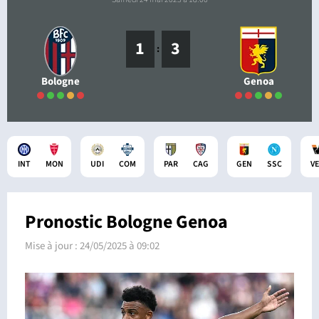
1
3
:
Bologne
Genoa
INT
MON
UDI
COM
PAR
CAG
GEN
SSC
V
Pronostic Bologne Genoa
Mise à jour :
24/05/2025 à 09:02