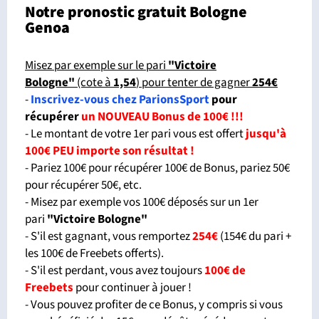
Notre pronostic gratuit Bologne
Genoa
Misez par exemple sur le pari
"Victoire
Bologne"
(cote à
1,54
) pour tenter de gagner
254€
-
Inscrivez-vous chez ParionsSport
pour
récupérer
un NOUVEAU Bonus de 100€ !!!
- Le montant de votre 1er pari vous est offert
jusqu'à
100€ PEU importe son résultat !
- Pariez 100€ pour récupérer 100€ de Bonus, pariez 50€
pour récupérer 50€, etc.
- Misez par exemple vos 100€ déposés sur un 1er
pari
"Victoire Bologne
"
- S'il est gagnant, vous remportez
254€
(154€ du pari +
les 100€ de Freebets offerts).
- S'il est perdant, vous avez toujours
100€ de
Freebets
pour continuer à jouer !
- Vous pouvez profiter de ce Bonus, y compris si vous