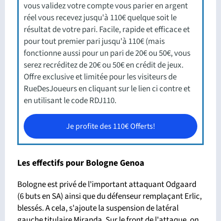
vous validez votre compte vous parier en argent
réel vous recevez jusqu'à 110€ quelque soit le
résultat de votre pari. Facile, rapide et efficace et
pour tout premier pari jusqu'à 110€ (mais
fonctionne aussi pour un pari de 20€ ou 50€, vous
serez recréditez de 20€ ou 50€ en crédit de jeux.
Offre exclusive et limitée pour les visiteurs de
RueDesJoueurs en cliquant sur le lien ci contre et
en utilisant le code RDJ110.
Je profite des 110€ Offerts!
Les effectifs pour Bologne Genoa
Bologne est privé de l'important attaquant Odgaard
(6 buts en SA) ainsi que du défenseur remplaçant Erlic,
blessés. A cela, s'ajoute la suspension de latéral
gauche titulaire Miranda. Sur le front de l'attaque, on