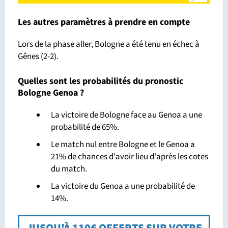
Les autres paramètres à prendre en compte
Lors de la phase aller, Bologne a été tenu en échec à
Gênes (2-2).
Quelles sont les probabilités du pronostic
Bologne Genoa ?
La victoire de Bologne face au Genoa a une
probabilité de 65%.
Le match nul entre Bologne et le Genoa a
21% de chances d'avoir lieu d'après les cotes
du match.
La victoire du Genoa a une probabilité de
14%.
JUSQU'À 110€ OFFERTS SUR VOTRE