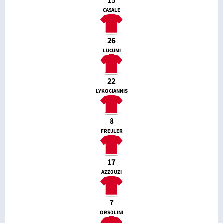
15
CASALE
26
LUCUMI
22
LYKOGIANNIS
8
FREULER
17
AZZOUZI
7
ORSOLINI