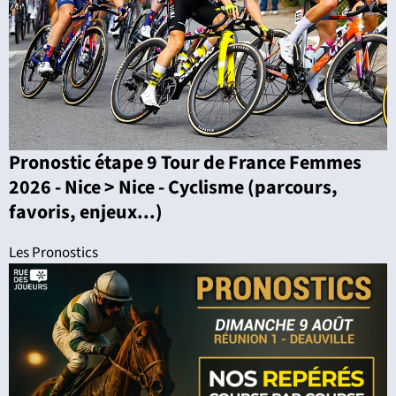
Pronostic étape 9 Tour de France Femmes
2026 - Nice > Nice - Cyclisme (parcours,
favoris, enjeux...)
Les Pronostics