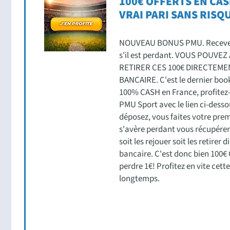
100€ OFFERTS EN CA
VRAI PARI SANS RISQ
NOUVEAU BONUS PMU. Recevez 1
s'il est perdant. VOUS POUVE
RETIRER CES 100€ DIRECTEM
BANCAIRE. C'est le dernier bo
100% CASH en France, profitez-
PMU Sport avec le lien ci-desso
déposez, vous faites votre premi
s'avère perdant vous récupérer
soit les rejouer soit les retire
bancaire. C'est donc bien 100€
perdre 1€! Profitez en vite cette
longtemps.