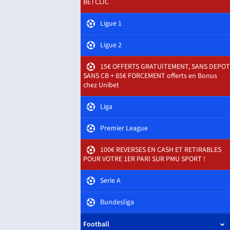
BETCLIC
Ligue 1
Ligue 2
15€ OFFERTS GRATUITEMENT, SANS DEPOT
SANS CB + 85€ FORCEMENT offerts en Bonus
chez Unibet
Liga
Premier League
100€ REVERSES EN CASH ET RETIRABLES
POUR VOTRE 1ER PARI SUR PMU SPORT !
Serie A
Bundesliga
Football