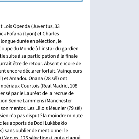
nt Lois Openda (Juventus, 33
lick Fofana (Lyon) et Charles
longue durée en sélection, le
Coupe du Monde à l'instar du gardien
e suite à sa participation à la finale
rrait être de retour. Absent encore de
nt encore déclarer forfait. Vainqueurs
él) et Amadou Onana (28 sél) ont
 impériaux Courtois (Real Madrid, 108
ensé par le Lauréat de la recrue de
ection Senne Lammens (Manchester
 son mentor. Les Lillois Meunier (79 sél)
isien n'a pas disputé la moindre minute
ec les apports de Dodi Lukébakio
ts) sans oublier de mentionner le
 (Naples, 125 sélections), qui a claqué