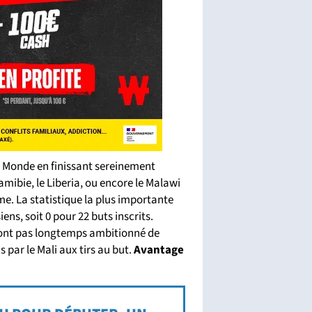
u Monde en finissant sereinement
mibie, le Liberia, ou encore le Malawi
e. La statistique la plus importante
ns, soit 0 pour 22 buts inscrits.
n'ont pas longtemps ambitionné de
s par le Mali aux tirs au but.
Avantage