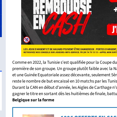
Comme en 2022, la Tunisie s'est qualifiée pour la Coupe d
première de son groupe. Un groupe plutôt faible avec la Na
et une Guinée Equatoriale assez décevante, seulement 5èm
reste le nombre de but encaissé en 10 matchs par les Tunisie
Durant la CAN en début d'année, les Aigles de Carthage 
gagner le titre en sortant dès les huitièmes de finale, battu
Belgique sur la forme