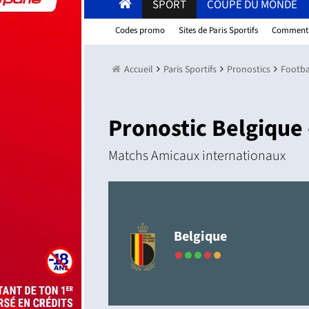
SPORT
COUPE DU MONDE
Codes promo
Sites de Paris Sportifs
Comment 
Accueil
Paris Sportifs
Pronostics
Footba
Pronostic Belgique 
Matchs Amicaux internationaux
Belgique