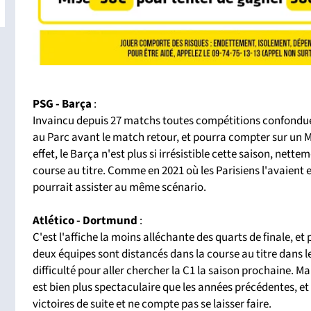
PSG - Barça
:
Invaincu depuis 27 matchs toutes compétitions confondue
au Parc avant le match retour, et pourra compter sur un 
effet, le Barça n'est plus si irrésistible cette saison, nett
course au titre. Comme en 2021 où les Parisiens l'avaient e
pourrait assister au même scénario.
Atlético - Dortmund
:
C'est l'affiche la moins alléchante des quarts de finale, et 
deux équipes sont distancés dans la course au titre dans
difficulté pour aller chercher la C1 la saison prochaine. 
est bien plus spectaculaire que les années précédentes, et
victoires de suite et ne compte pas se laisser faire.