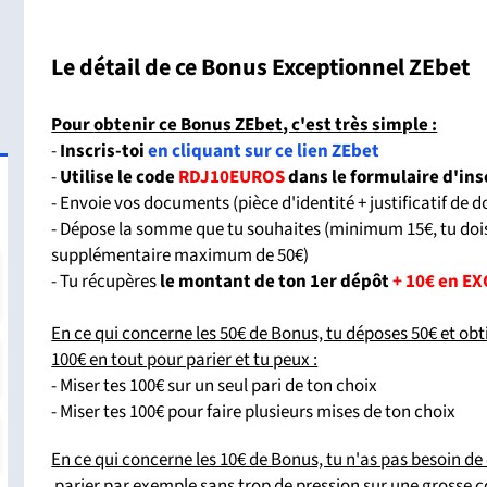
Le détail de ce Bonus Exceptionnel ZEbet
Pour
obtenir ce Bonus ZEbet
, c'est très simple :
-
Inscris-toi
en cliquant sur ce lien ZEbet
-
Utilise le code
RDJ10EUROS
dans le formulaire d'ins
- Envoie vos documents (pièce d'identité + justificatif de d
- Dépose la somme que tu souhaites (minimum 15€, tu doi
supplémentaire maximum de 50€)
- Tu récupères
le montant de ton 1er dépôt
+ 10€ en E
En ce qui concerne les 50€ de Bonus, tu déposes 50€ et ob
100€ en tout pour parier et tu peux :
- Miser tes 100€ sur un seul pari de ton choix
- Miser tes 100€ pour faire plusieurs mises de ton choix
En ce qui concerne les 10€ de Bonus, tu n'as pas besoin de 
parier par exemple sans trop de pression sur une grosse c