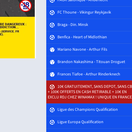
PAOK Salonique - Anderlecht
FC Thoune - Vikingur Reykjavik
Braga - Din. Minsk
Benfica - Heart of Midlothian
Mariano Navone - Arthur Fils
Brandon Nakashima - Titouan Droguet
Frances Tiafoe - Arthur Rinderknech
10€ GRATUITEMENT, SANS DEPOT, SANS CB
+ 100€ OFFERTS EN CASH RETIRABLE + 10€ EN
EXCLU RDJ CHEZ WINAMAX ! UNIQUE EN FRANCE
Ligue des Champions Qualification
Ligue Europa Qualification