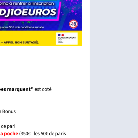
uipes marquent"
est coté
en Bonus
 ce pari
ta poche
(350€ - les 50€ de paris