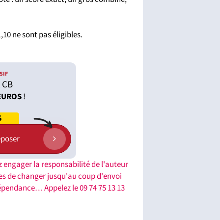
,10 ne sont pas éligibles.
SIF
 CB
EUROS
!
S
époser
z engager la responsabilité de l'auteur
les de changer jusqu'au coup d'envoi
épendance… Appelez le 09 74 75 13 13