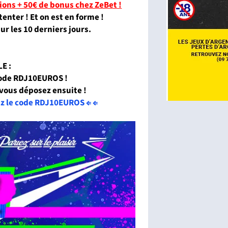
ions + 50€ de bonus chez ZeBet !
nter ! Et on est en forme !
r les 10 derniers jours.
E :
code RDJ10EUROS !
vous déposez ensuite !
sez le code RDJ10EUROS ⇐ ⇐