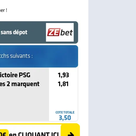
uer !