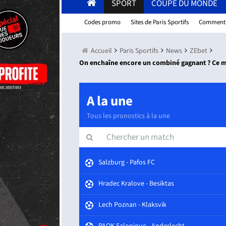
SPORT
COUPE DU MONDE
Codes promo
Sites de Paris Sportifs
Comment 
Accueil
Paris Sportifs
News
ZEbet
On enchaîne encore un combiné gagnant ? Ce me
A la une
Tous les pronostics à la une
Salzburg - Pafos FC
Hradec Kralove - Besiktas
Lech Poznan - Klaksvik