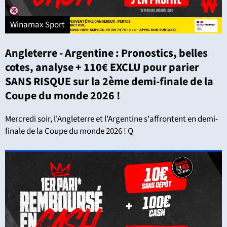
Winamax Sport
Angleterre - Argentine : Pronostics, belles
cotes, analyse + 110€ EXCLU pour parier
SANS RISQUE sur la 2ème demi-finale de la
Coupe du monde 2026 !
Mercredi soir, l'Angleterre et l'Argentine s'affrontent en demi-
finale de la Coupe du monde 2026 ! Q