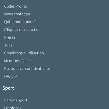
Codes Promo
Nous contacter
Qui sommes nous ?
L’Équipe de rédaction
Presse
Jobs
Conditions d'utilisation
Mentions légales
Politique de confidentialité
FAQ VIP
Sport
Parions Sport
Lotofoot 7