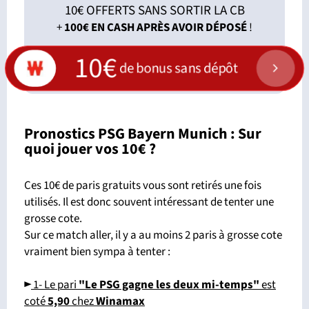
10€ OFFERTS SANS SORTIR LA CB
+
100€ EN CASH
APRÈS AVOIR DÉPOSÉ
!
10€
de bonus sans dépôt
Pronostics PSG Bayern Munich : Sur
quoi jouer vos 10€ ?
Ces 10€ de paris gratuits vous sont retirés une fois
utilisés. Il est donc souvent intéressant de tenter une
grosse cote.
Sur ce match aller, il y a au moins 2 paris à grosse cote
vraiment bien sympa à tenter :
►
1- Le pari
"Le PSG gagne les deux mi-temps"
est
coté
5,90
chez
Winamax