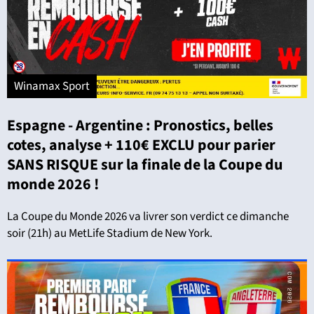
Winamax Sport
Espagne - Argentine : Pronostics, belles
cotes, analyse + 110€ EXCLU pour parier
SANS RISQUE sur la finale de la Coupe du
monde 2026 !
La Coupe du Monde 2026 va livrer son verdict ce dimanche
soir (21h) au MetLife Stadium de New York.