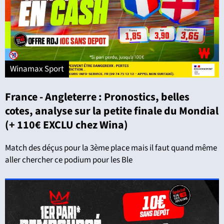
Winamax Sport
France - Angleterre : Pronostics, belles
cotes, analyse sur la petite finale du Mondial
(+ 110€ EXCLU chez Wina)
Match des déçus pour la 3ème place mais il faut quand même
aller chercher ce podium pour les Ble