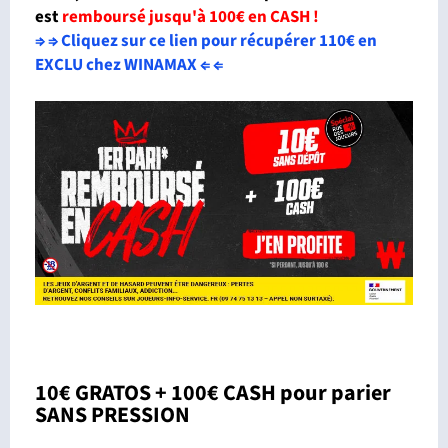
est
remboursé jusqu'à 100€ en CASH !
⇒ ⇒ Cliquez sur ce lien pour récupérer 110€ en
EXCLU chez WINAMAX ⇐ ⇐
10€ GRATOS + 100€ CASH pour parier
SANS PRESSION