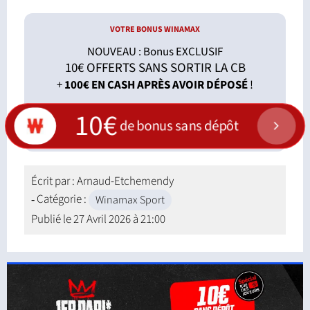
VOTRE BONUS WINAMAX
NOUVEAU : Bonus EXCLUSIF
10€ OFFERTS SANS SORTIR LA CB
+
100€ EN CASH
APRÈS AVOIR DÉPOSÉ
!
10€
de bonus sans dépôt
Écrit par :
Arnaud-Etchemendy
Catégorie :
Winamax Sport
Publié le
27 Avril 2026 à 21:00