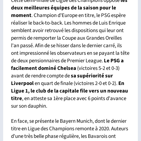
Cette demi-finale de Ligue des Champions oppose
les
deux meilleures équipes de la saison pour le
moment
. Champion d'Europe en titre, le PSG espère
réaliser le back-to-back. Les hommes de Luis Enrique
semblent avoir retrouvé les dispositions qui leur ont
permis de remporter la Coupe aux Grandes Oreilles
l'an passé. Afin de se hisser dans le dernier carré, ils
ont impressionné les observateurs en se payant la tête
de deux pensionnaires de Premier League.
Le PSG a
facilement dominé Chelsea
(victoires 5-2 et 0-3)
avant de rendre compte de
sa supériorité sur
Liverpool
en quart de finale (victoires 2-0 et 0-2).
En
Ligue 1, le club de la capitale file vers un nouveau
titre
, en atteste sa 1ère place avec 6 points d'avance
sur son dauphin.
En face, se présente le Bayern Munich, dont le dernier
titre en Ligue des Champions remonte à 2020. Auteurs
d'une très belle phase régulière, les Bavarois ont