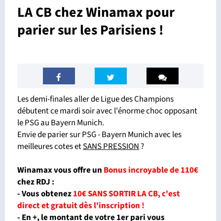
LA CB chez Winamax pour
parier sur les Parisiens !
Les demi-finales aller de Ligue des Champions
débutent ce mardi soir avec l'énorme choc opposant
le PSG au Bayern Munich.
Envie de parier sur PSG - Bayern Munich avec les
meilleures cotes et
SANS PRESSION
?
Winamax vous offre un
Bonus incroyable de 110€
chez RDJ :
- Vous obtenez
10€ SANS SORTIR LA CB, c'est
direct et
gratuit dès l'inscription !
- En +, le montant de votre 1er pari vous