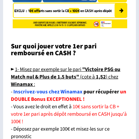
Sur quoi jouer votre 1er pari
remboursé en CASH ?
►
1- Misez par exemple sur le pari
"Victoire PSG ou
Match nul & Plus de 1,5 buts"
(cote à
1,52
) chez
Winamax
:
-
Inscrivez-vous chez Winamax
pour récupérer
un
DOUBLE Bonus EXCEPTIONNEL !
- Vous avez le droit en effet à
10€ sans sortir la CB +
votre 1er pari après dépôt remboursé en CASH jusqu'à
100€ !
- Déposez par exemple 100€ et misez-les sur ce
pronostic