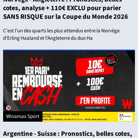
cotes, analyse + 110€ EXCLU pour parier
SANS RISQUE sur la Coupe du Monde 2026
C'est l'un des quarts les plus attendus entre la Norvège
d'Erling Haaland et l'Angleterre du duo Ha
Winamax Sport
Argentine - Suisse : Pronostics, belles cotes,