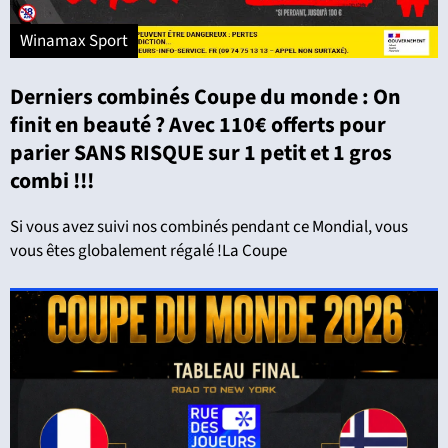
Winamax Sport
Derniers combinés Coupe du monde : On
finit en beauté ? Avec 110€ offerts pour
parier SANS RISQUE sur 1 petit et 1 gros
combi !!!
Si vous avez suivi nos combinés pendant ce Mondial, vous
vous êtes globalement régalé !La Coupe