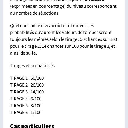
(exprimées en pourcentage) du niveau correspondant
au nombre de sélections.
Quel que soit le niveau où tu te trouves, les
probabilités qu'auront les valeurs de tomber seront
toujours les mêmes selon le tirage : 50 chances sur 100
pour le tirage 2, 14 chances sur 100 pour le tirage 3, et
ainsi de suite.
Tirages et probabilités
TIRAGE 1 : 50/100
TIRAGE 2 : 26/100
TIRAGE 3 : 14/100
TIRAGE 4 : 6/100
TIRAGE 5 : 3/100
TIRAGE 6 : 1/100
Cas particuliers