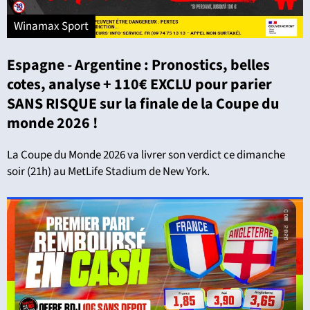
Winamax Sport
Espagne - Argentine : Pronostics, belles
cotes, analyse + 110€ EXCLU pour parier
SANS RISQUE sur la finale de la Coupe du
monde 2026 !
La Coupe du Monde 2026 va livrer son verdict ce dimanche
soir (21h) au MetLife Stadium de New York.