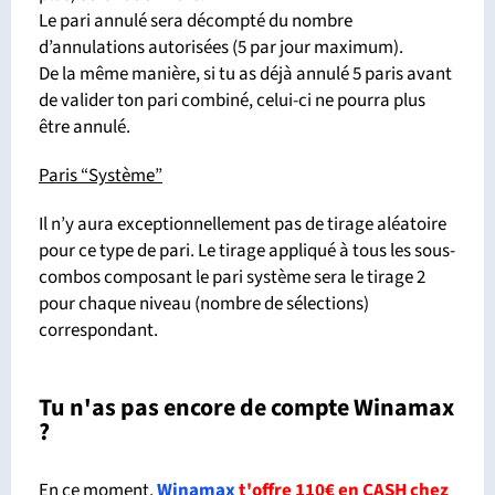
Le pari annulé sera décompté du nombre
d’annulations autorisées (5 par jour maximum).
De la même manière, si tu as déjà annulé 5 paris avant
de valider ton pari combiné, celui-ci ne pourra plus
être annulé.
Paris “Système”
Il n’y aura exceptionnellement pas de tirage aléatoire
pour ce type de pari. Le tirage appliqué à tous les sous-
combos composant le pari système sera le tirage 2
pour chaque niveau (nombre de sélections)
correspondant.
Tu n'as pas encore de compte Winamax
?
En ce moment,
Winamax
t'offre 110€ en CASH chez