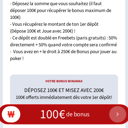
- Déposez la somme que vous souhaitez (il faut
déposer 100€ pour récupérer le bonus maximum de
100€)
- Vous récupérez le montant de ton 1er dépôt
(Dépose 100€ et Joue avec 200€) !
- Ce dépôt est doublé en Freebets (paris gratuits) : 50%
directement + 50% quand votre compte sera confirmé
- Vous avez en + le droit à 250€ de Bonus pour jouer au
poker !
VOTRE BONUS WINAMAX
DÉPOSEZ 100€ ET MISEZ AVEC 200€
100€ offerts immédiatement dès votre 1er dépôt!
100€
de bonus