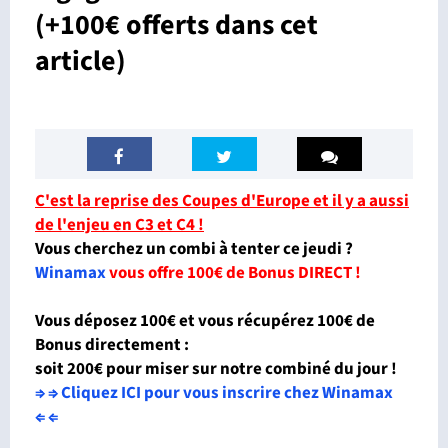
(+100€ offerts dans cet
article)
C'est la reprise des Coupes d'Europe et il y a aussi
de l'enjeu en C3 et C4 !
Vous cherchez un combi à tenter ce jeudi ?
Winamax
vous offre
100€ de Bonus DIRECT !
V
ous déposez 100€ et vous récupérez 100€ de
Bonus directement :
soit 200€ pour miser sur notre combiné du jour !
⇒ ⇒ Cliquez ICI pour vous inscrire chez Winamax
⇐ ⇐