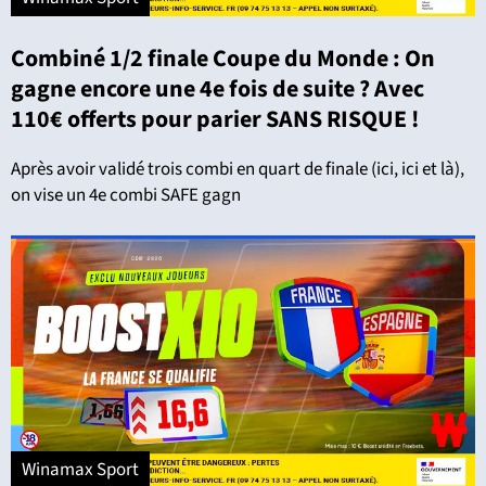
Combiné 1/2 finale Coupe du Monde : On
gagne encore une 4e fois de suite ? Avec
110€ offerts pour parier SANS RISQUE !
Après avoir validé trois combi en quart de finale (ici, ici et là),
on vise un 4e combi SAFE gagn
Winamax Sport