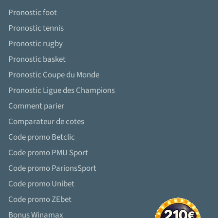
Pronostic foot
Pronostic tennis
Pronostic rugby
Pronostic basket
Pronostic Coupe du Monde
Pronostic Ligue des Champions
Comment parier
Comparateur de cotes
Code promo Betclic
Code promo PMU Sport
Code promo ParionsSport
Code promo Unibet
Code promo ZEbet
Bonus Winamax