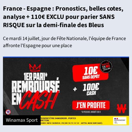
France - Espagne : Pronostics, belles cotes,
analyse + 110€ EXCLU pour parier SANS
RISQUE sur la demi-finale des Bleus
Ce mardi 14 juillet, jour de Fête Nationale, l'équipe de France
affronte l'Espagne pour une place
Winamax Sport