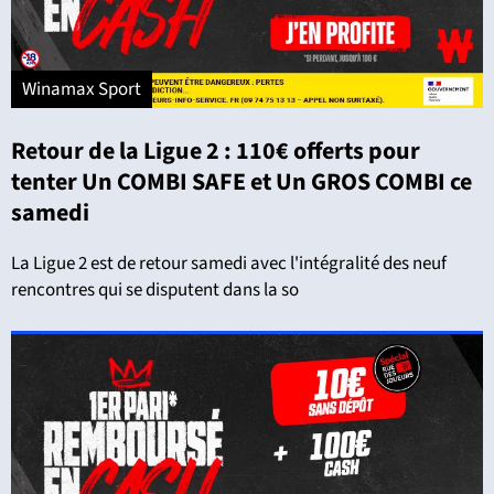
Winamax Sport
Retour de la Ligue 2 : 110€ offerts pour
tenter Un COMBI SAFE et Un GROS COMBI ce
samedi
La Ligue 2 est de retour samedi avec l'intégralité des neuf
rencontres qui se disputent dans la so