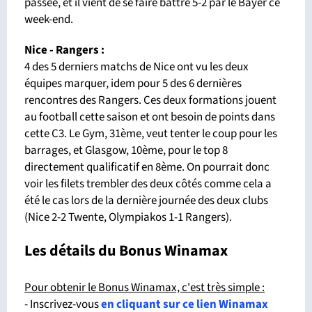
passée, et il vient de se faire battre 5-2 par le Bayer ce
week-end.
Nice - Rangers :
4 des 5 derniers matchs de Nice ont vu les deux
équipes marquer, idem pour 5 des 6 dernières
rencontres des Rangers. Ces deux formations jouent
au football cette saison et ont besoin de points dans
cette C3. Le Gym, 31ème, veut tenter le coup pour les
barrages, et Glasgow, 10ème, pour le top 8
directement qualificatif en 8ème. On pourrait donc
voir les filets trembler des deux côtés comme cela a
été le cas lors de la dernière journée des deux clubs
(Nice 2-2 Twente, Olympiakos 1-1 Rangers).
Les détails du Bonus Winamax
Pour obtenir le Bonus Winamax, c'est très simple :
- Inscrivez-vous
en cliquant sur ce lien Winamax