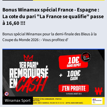
Bonus Winamax spécial France - Espagne :
La cote du pari "La France se qualifie" passe
à 16,60 !!!
Bonus spécial Winamax pour la demi-finale des Bleus à la
Coupe du Monde 2026 : - Vous profitez d'
Winamax Sport