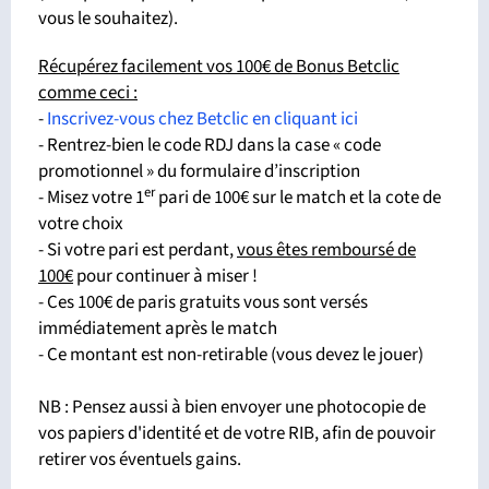
vous le souhaitez).
Récupérez facilement vos 100€ de Bonus Betclic
comme ceci :
-
Inscrivez-vous chez Betclic en cliquant ici
- Rentrez-bien le code RDJ dans la case « code
promotionnel » du formulaire d’inscription
er
- Misez votre 1
pari de 100€ sur le match et la cote de
votre choix
- Si votre pari est perdant,
vous êtes remboursé de
100€
pour continuer à miser !
- Ces 100€ de paris gratuits vous sont versés
immédiatement après le match
- Ce montant est non-retirable (vous devez le jouer)
NB : Pensez aussi à bien envoyer une photocopie de
vos papiers d'identité et de votre RIB, afin de pouvoir
retirer vos éventuels gains.