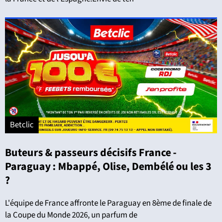
Betclic
Buteurs & passeurs décisifs France -
Paraguay : Mbappé, Olise, Dembélé ou les 3
?
L'équipe de France affronte le Paraguay en 8ème de finale de
la Coupe du Monde 2026, un parfum de