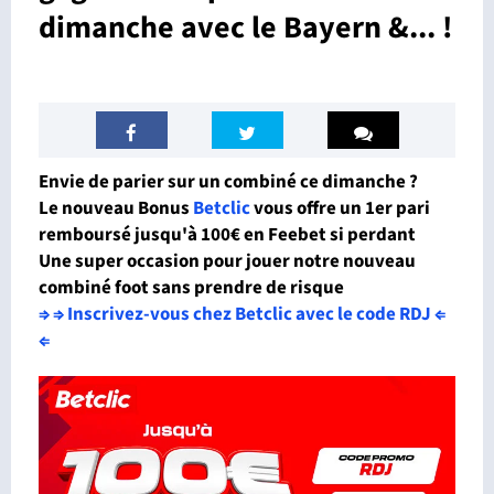
dimanche avec le Bayern &... !
Envie de parier sur un combiné ce dimanche ?
Le nouveau Bonus
Betclic
vous offre un 1er pari
remboursé jusqu'à 100€ en Feebet si perdant
Une super occasion pour jouer notre nouveau
combiné foot sans prendre de risque
⇒ ⇒ Inscrivez-vous chez Betclic avec le code RDJ ⇐
⇐