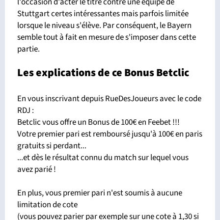
l'occasion d'acter le titre contre une équipe de
Stuttgart certes intéressantes mais parfois limitée
lorsque le niveau s'élève. Par conséquent, le Bayern
semble tout à fait en mesure de s'imposer dans cette
partie.
Les explications de ce Bonus Betclic
En vous inscrivant depuis RueDesJoueurs avec le code
RDJ :
Betclic vous offre un Bonus de 100€ en Feebet !!!
Votre premier pari est remboursé jusqu'à 100€ en paris
gratuits si perdant...
...et dès le résultat connu du match sur lequel vous
avez parié !
En plus, vous premier pari n'est soumis à aucune
limitation de cote
(vous pouvez parier par exemple sur une cote à 1,30 si