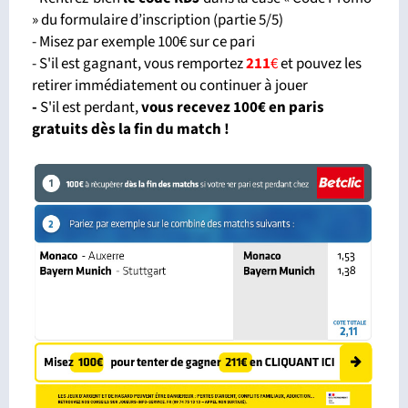
» du formulaire d’inscription (partie 5/5)
- Misez par exemple 100€ sur ce pari
- S'il est gagnant, vous remportez
211
€
et pouvez les
retirer immédiatement ou continuer à jouer
-
S'il est perdant,
vous recevez 100€ en paris
gratuits dès la fin du match !