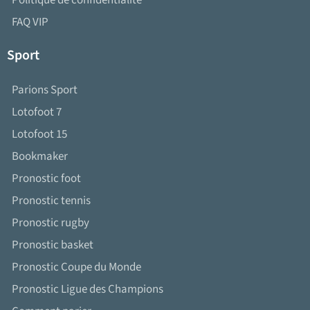
FAQ VIP
Sport
Parions Sport
Lotofoot 7
Lotofoot 15
Bookmaker
Pronostic foot
Pronostic tennis
Pronostic rugby
Pronostic basket
Pronostic Coupe du Monde
Pronostic Ligue des Champions