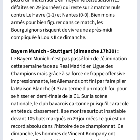
plus d'un match sur 2 en moyenne cette saison (15
défaites en 29 journées) qui reste sur 2 matchs nuls
contre Le Havre (1-1) et Nantes (0-0). Bien moins
armés pour bien figurer dans ce match, les
Bourguignons risquent de vivre une après-midi
compliquée à Louis II ce dimanche.
Bayern Munich - Stuttgart (dimanche 17h30) :
Le Bayern Munich n'est pas passé loin de l'élimination
cette semaine face au Real Madrid en Ligue des
Champions mais grâce à sa force de frappe offensive
impressionnante, les Allemands ont fini par faire plier
la Maison Blanche (4-3) au terme d'un match fou pour
se hisser en demi-finale de la C1. Sur la scène
nationale, le club bavarois cartonne puisqu'il caracole
en tête du classement. Il se montre surtout insatiable
devant 105 buts marqués en 29 journées ce qui est un
record absolu dans l'histoire de ce championnat. Ce
dimanche, les hommes de Vincent Kompany ont