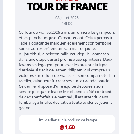
TOUR DE FRANCE
08 juillet 2026
14h00
Ce Tour de France 2026 a mis en lumière les grimpeurs
et les puncheurs jusqu'à maintenant. Cela a permis à
Tadej Pogacar de marquer légèrement son territoire
sur les autres prétendants au maillot jaune.
Aujourd'hui, le peloton rallie Pau depuis Lanmezan
dans une étape qui est promise aux sprinteurs. Deux
favoris se dégagent pour lever les bras sur la ligne
d'arrivée. Il s'agit de Jasper Philipsen, qui compte 10
victoires sur le Tour de France, et son compatriote Tim
Merlier, vainqueur à 3 reprises sur la Grande Boucle.
Ce dernier dispose d'une équipe dévouée à son
service puisque le leader Mikel Landa a été contraint
de déclarer forfait. Ce mercredi, il est attendu dans
l'emballage final et devrait de toute évidence jouer la
gagne.
Tim Merlier sur le podium de l'étape
@1,60