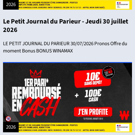
2026
Le Petit Journal du Parieur - Jeudi 30 juillet
2026
LE PETIT JOURNAL DU PARIEUR 30/07/2026 Pronos Offre du
moment Bonus BONUS WINAMAX
2026