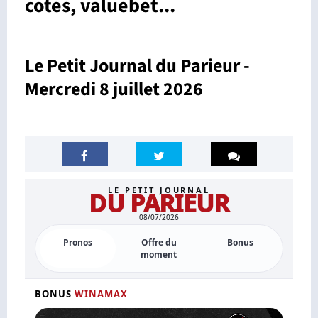
cotes, valuebet...
Le Petit Journal du Parieur -
Mercredi 8 juillet 2026
LE PETIT JOURNAL
DU PARIEUR
08/07/2026
Pronos
Offre du
Bonus
moment
BONUS
WINAMAX