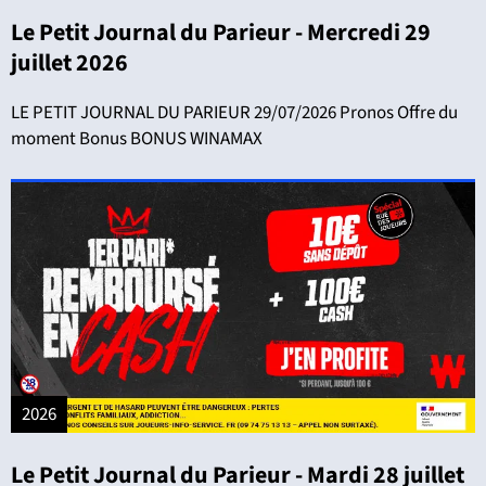
Le Petit Journal du Parieur - Mercredi 29
juillet 2026
LE PETIT JOURNAL DU PARIEUR 29/07/2026 Pronos Offre du
moment Bonus BONUS WINAMAX
2026
Le Petit Journal du Parieur - Mardi 28 juillet