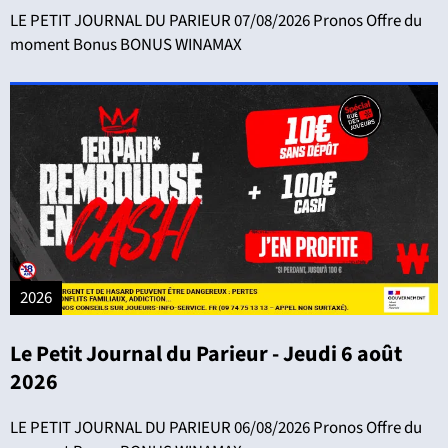
LE PETIT JOURNAL DU PARIEUR 07/08/2026 Pronos Offre du
moment Bonus BONUS WINAMAX
2026
Le Petit Journal du Parieur - Jeudi 6 août
2026
LE PETIT JOURNAL DU PARIEUR 06/08/2026 Pronos Offre du