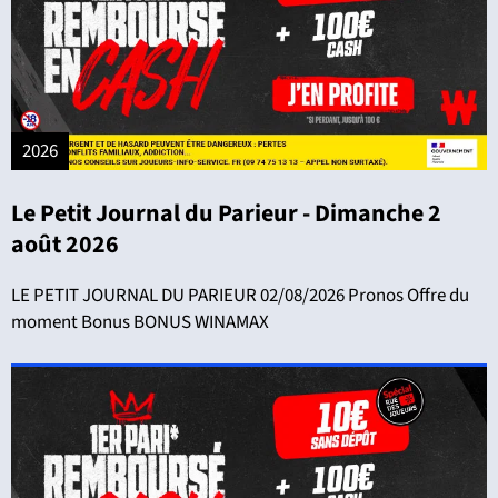
2026
Le Petit Journal du Parieur - Dimanche 2
août 2026
LE PETIT JOURNAL DU PARIEUR 02/08/2026 Pronos Offre du
moment Bonus BONUS WINAMAX