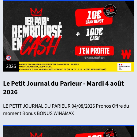
2026
Le Petit Journal du Parieur - Mardi 4 août
2026
LE PETIT JOURNAL DU PARIEUR 04/08/2026 Pronos Offre du
moment Bonus BONUS WINAMAX