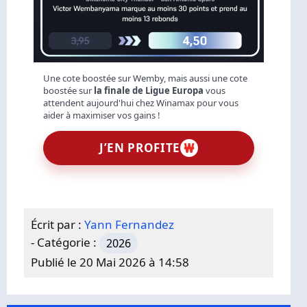
Une cote boostée sur Wemby, mais aussi une cote
boostée sur
la finale de Ligue Europa
vous
attendent aujourd'hui chez Winamax pour vous
aider à maximiser vos gains !
J’EN PROFITE
Écrit par :
Yann Fernandez
Catégorie :
2026
Publié le
20 Mai 2026 à 14:58