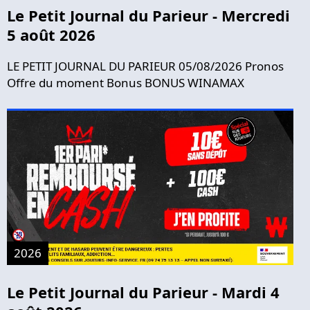
Le Petit Journal du Parieur - Mercredi
5 août 2026
LE PETIT JOURNAL DU PARIEUR 05/08/2026 Pronos
Offre du moment Bonus BONUS WINAMAX
2026
Le Petit Journal du Parieur - Mardi 4