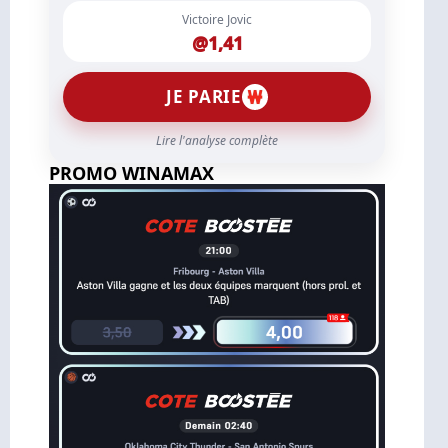
Victoire Jovic
@1,41
JE PARIE
Lire l'analyse complète
PROMO WINAMAX