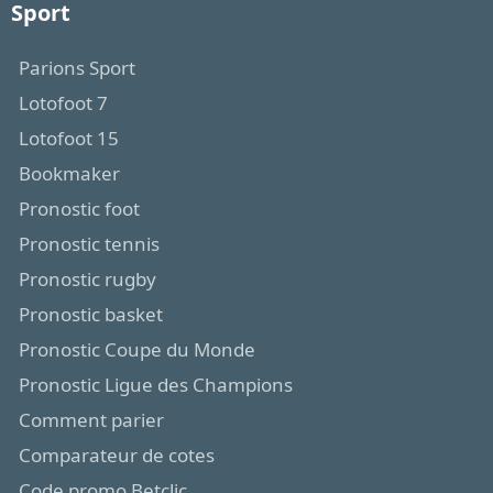
Sport
Parions Sport
Lotofoot 7
Lotofoot 15
Bookmaker
Pronostic foot
Pronostic tennis
Pronostic rugby
Pronostic basket
Pronostic Coupe du Monde
Pronostic Ligue des Champions
Comment parier
Comparateur de cotes
Code promo Betclic