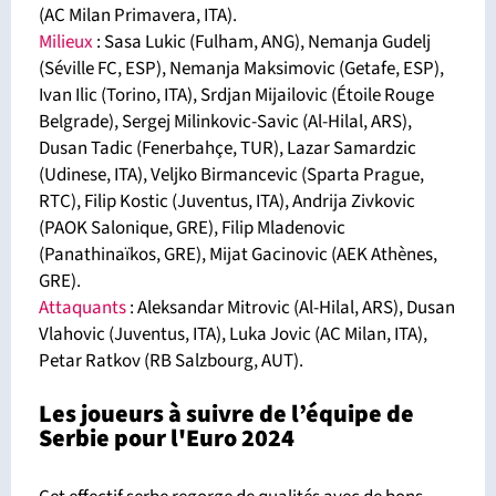
(AC Milan Primavera, ITA).
Milieux
: Sasa Lukic (Fulham, ANG), Nemanja Gudelj
(Séville FC, ESP), Nemanja Maksimovic (Getafe, ESP),
Ivan Ilic (Torino, ITA), Srdjan Mijailovic (Étoile Rouge
Belgrade), Sergej Milinkovic-Savic (Al-Hilal, ARS),
Dusan Tadic (Fenerbahçe, TUR), Lazar Samardzic
(Udinese, ITA), Veljko Birmancevic (Sparta Prague,
RTC), Filip Kostic (Juventus, ITA), Andrija Zivkovic
(PAOK Salonique, GRE), Filip Mladenovic
(Panathinaïkos, GRE), Mijat Gacinovic (AEK Athènes,
GRE).
Attaquants
: Aleksandar Mitrovic (Al-Hilal, ARS), Dusan
Vlahovic (Juventus, ITA), Luka Jovic (AC Milan, ITA),
Petar Ratkov (RB Salzbourg, AUT).
Les joueurs à suivre de l’équipe de
Serbie pour l'Euro 2024