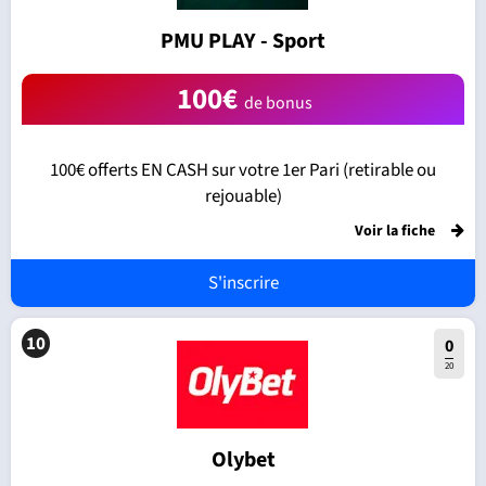
PMU PLAY - Sport
100€
de bonus
100€ offerts EN CASH sur votre 1er Pari (retirable ou
rejouable)
Voir la fiche
S'inscrire
10
0
20
Olybet