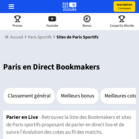
Inscription
Connexion
Pronos
Youtube
Bonus
Coupe Du Monde
Accueil
Paris Sportifs
Sites de Paris Sportifs
Paris en Direct Bookmakers
Classement général
Meilleurs bonus
Meilleures cotes
Parier en Live
- Retrouvez la liste des Bookmakers et sites
de Paris sportifs proposant de parier en direct live et de
suivre l'évolution des cotes au fil des matchs.