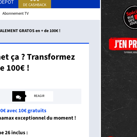
 DÉPÔT
DE CASHBACK
Abonnement TV
OTALEMENT GRATOS en + de 100€ !
et ça ? Transformez
e 100€ !
REAGIR
00€ avec 10€ gratuits
Winamax exceptionnel du moment !
 26 inclus :