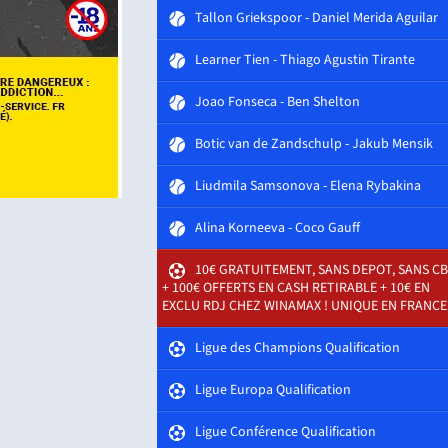
Tallon Griekspoor - Daniel Merida Aguilar
Learner Tien - Thiago Agustin Tirante
Joao Fonseca - Ben Shelton
Botic van de Zandschulp - Jakub Mensik
Liudmila Samsonova - Elena Rybakina
Alina Korneeva - Coco Gauff
10€ GRATUITEMENT, SANS DEPOT, SANS CB
+ 100€ OFFERTS EN CASH RETIRABLE + 10€ EN
EXCLU RDJ CHEZ WINAMAX ! UNIQUE EN FRANCE
Ligue des Champions Qualification
Ligue Europa Qualification
Ligue Conférence Qualification