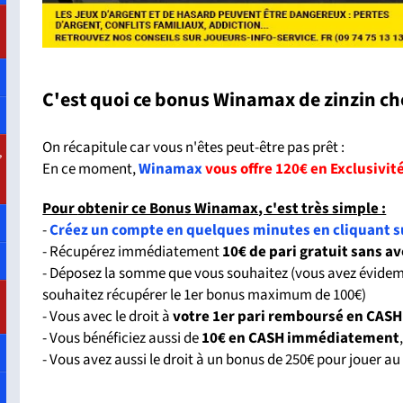
C'est quoi ce bonus Winamax de zinzin ch
On récapitule car vous n'êtes peut-être pas prêt :
,
En ce moment,
Winamax
vous offre 120€ en Exclusivit
Pour
obtenir ce Bonus Winamax
, c'est très simple :
-
Créez un compte en quelques minutes en cliquant s
- Récupérez immédiatement
10€ de pari gratuit sans a
- Déposez la somme que vous souhaitez (vous avez évidem
souhaitez récupérer le 1er bonus maximum de 100€)
- Vous avec le droit à
votre 1er pari remboursé en CASH
- Vous bénéficiez aussi de
10€ en CASH immédiatement
- Vous avez aussi le droit à un bonus de 250€ pour jouer au