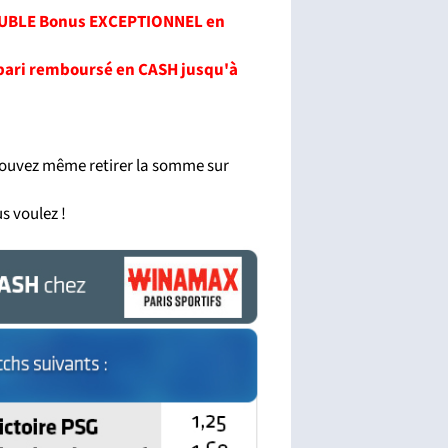
UBLE Bonus EXCEPTIONNEL en
 pari remboursé en CASH jusqu'à
ouvez même retirer la somme sur
s voulez !