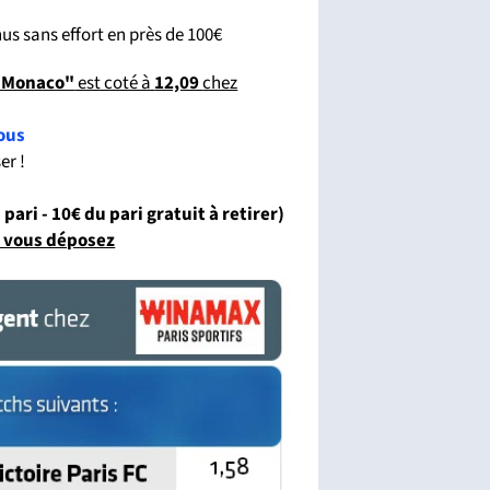
s sans effort en près de 100€
 + Monaco"
est coté à
12,09
chez
sous
er !
pari - 10€ du pari gratuit à retirer)
i vous déposez