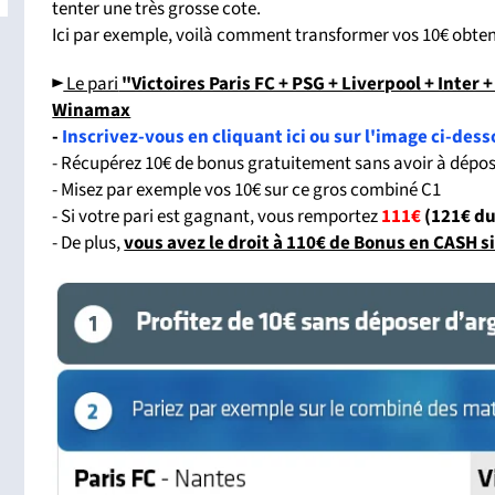
tenter une très grosse cote.
Ici par exemple, voilà comment transformer vos 10€ obtenu
►
Le pari
"Victoires Paris FC + PSG + Liverpool + Inter
Winamax
-
Inscrivez-vous en cliquant ici ou sur l'image ci-des
- Récupérez 10€ de bonus gratuitement sans avoir à dépos
- Misez par exemple vos 10€ sur ce gros combiné C1
- Si votre pari est gagnant, vous remportez
111€
(121€ du 
- De plus,
vous avez le droit à 110€ de Bonus en CASH s