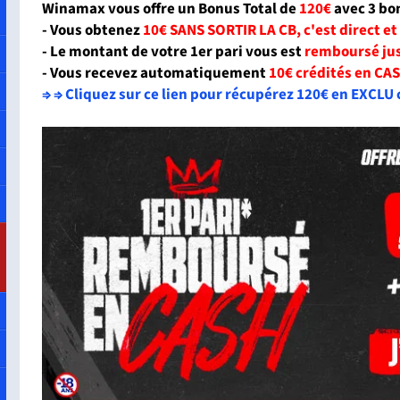
Winamax vous offre un Bonus Total de
120€
avec 3 bon
- Vous obtenez
10€ SANS SORTIR LA CB, c'est direct e
- Le montant de votre 1er pari vous est
remboursé ju
- Vous recevez automatiquement
10€ crédités en CA
⇒ ⇒ Cliquez sur ce lien pour récupérez 120€ en EXCL