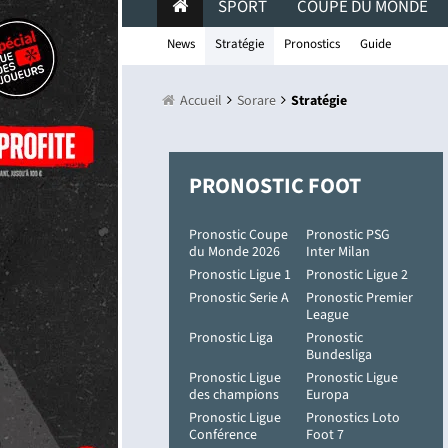
SPORT
COUPE DU MONDE
News
Stratégie
Pronostics
Guide
Accueil
Sorare
Stratégie
PRONOSTIC FOOT
Pronostic Coupe
Pronostic PSG
du Monde 2026
Inter Milan
Pronostic Ligue 1
Pronostic Ligue 2
Pronostic Serie A
Pronostic Premier
League
Pronostic Liga
Pronostic
Bundesliga
Pronostic Ligue
Pronostic Ligue
des champions
Europa
Pronostic Ligue
Pronostics Loto
Conférence
Foot 7