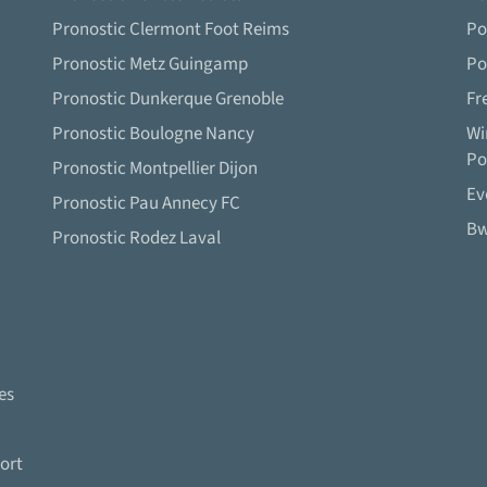
Pronostic Clermont Foot Reims
Po
Pronostic Metz Guingamp
Po
Pronostic Dunkerque Grenoble
Fr
Pronostic Boulogne Nancy
W
Po
Pronostic Montpellier Dijon
Ev
Pronostic Pau Annecy FC
Bw
Pronostic Rodez Laval
es
ort