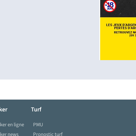
ker
Turf
ker en ligne
PMU
ker news
Pronostic turf