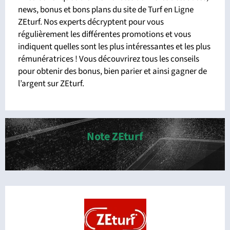
news, bonus et bons plans du site de Turf en Ligne
ZEturf. Nos experts décryptent pour vous
régulièrement les différentes promotions et vous
indiquent quelles sont les plus intéressantes et les plus
rémunératrices ! Vous découvrirez tous les conseils
pour obtenir des bonus, bien parier et ainsi gagner de
l’argent sur ZEturf.
Note ZEturf