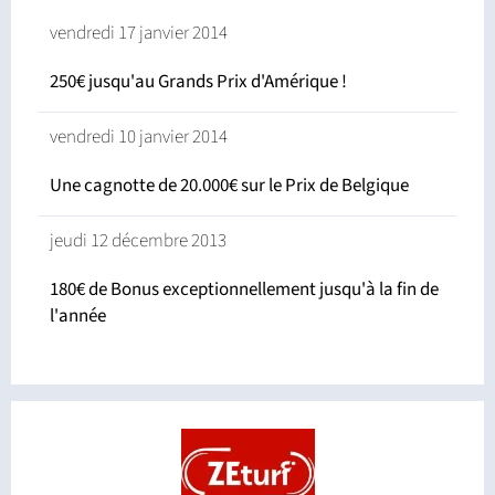
vendredi 17 janvier 2014
250€ jusqu'au Grands Prix d'Amérique !
vendredi 10 janvier 2014
Une cagnotte de 20.000€ sur le Prix de Belgique
jeudi 12 décembre 2013
180€ de Bonus exceptionnellement jusqu'à la fin de
l'année