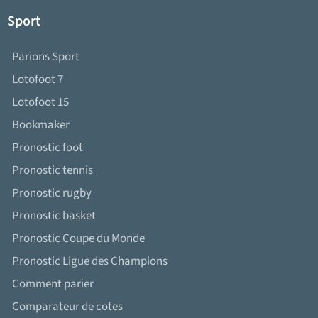
Sport
Parions Sport
Lotofoot 7
Lotofoot 15
Bookmaker
Pronostic foot
Pronostic tennis
Pronostic rugby
Pronostic basket
Pronostic Coupe du Monde
Pronostic Ligue des Champions
Comment parier
Comparateur de cotes