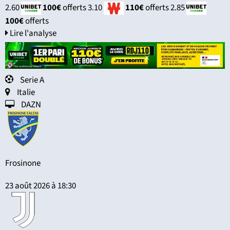
2.60
100€
offerts
3.10
110€
offerts
2.85
100€
offerts
Lire l'analyse
Serie A
Italie
DAZN
Frosinone
23 août 2026 à 18:30