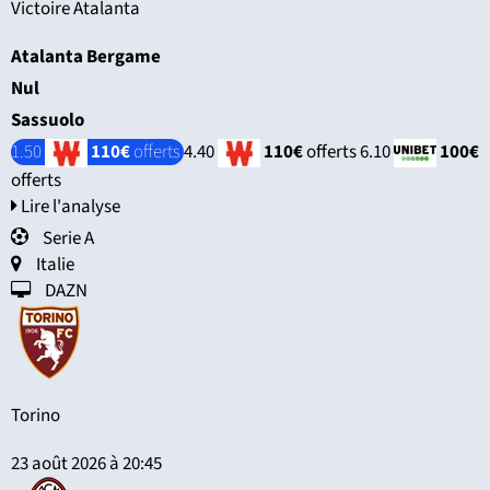
Victoire Atalanta
Atalanta Bergame
Nul
Sassuolo
1.50
110€
offerts
4.40
110€
offerts
6.10
100€
offerts
Lire l'analyse
Serie A
Italie
DAZN
Torino
23 août 2026 à 20:45