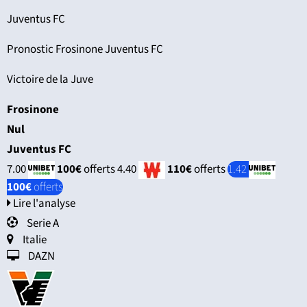
Juventus FC
Pronostic Frosinone Juventus FC
Victoire de la Juve
Frosinone
Nul
Juventus FC
7.00
100€
offerts
4.40
110€
offerts
1.42
100€
offerts
Lire l'analyse
Serie A
Italie
DAZN