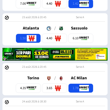
1.42
7.00
4.40
23 août 2026 à 20:45
Serie A
Atalanta
/
Sassuolo
1.50
4.40
6.10
23 août 2026 à 20:45
Serie A
Torino
/
AC Milan
1.78
4.35
3.65
24 août 2026 à 18:30
Serie A