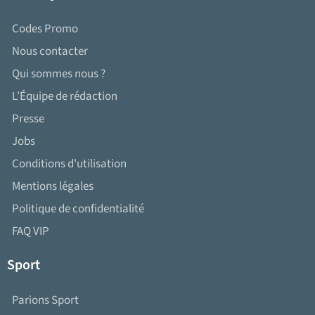
Codes Promo
Nous contacter
Qui sommes nous ?
L’Équipe de rédaction
Presse
Jobs
Conditions d'utilisation
Mentions légales
Politique de confidentialité
FAQ VIP
Sport
Parions Sport