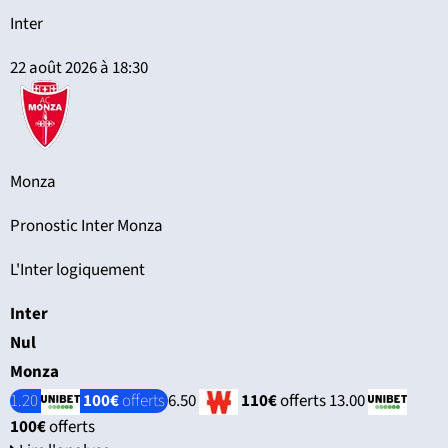
Inter
22 août 2026 à 18:30
Monza
Pronostic Inter Monza
L'Inter logiquement
Inter
Nul
Monza
1.20
100€
offerts
6.50
110€
offerts
13.00
100€
offerts