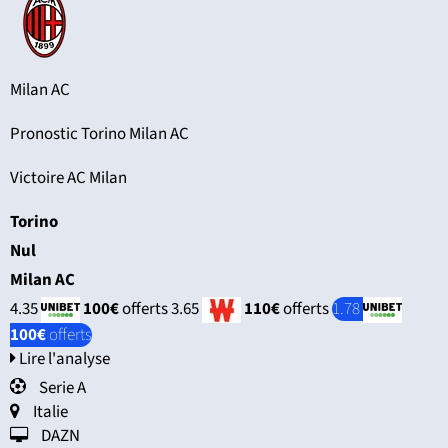
Milan AC
Pronostic Torino Milan AC
Victoire AC Milan
Torino
Nul
Milan AC
4.35
100€
offerts
3.65
110€
offerts
1.78
100€
offerts
Lire l'analyse
Serie A
Italie
DAZN