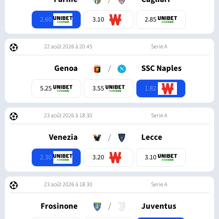
2.60
3.10
2.85
22 août 2026 à 20:45
Serie A
Genoa
/
SSC Naples
1.82
5.25
3.55
23 août 2026 à 18:30
Serie A
Venezia
/
Lecce
2.30
3.20
3.10
23 août 2026 à 18:30
Serie A
Frosinone
/
Juventus