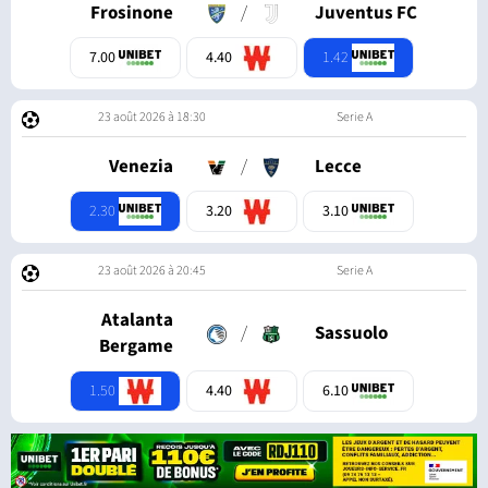
Frosinone
/
Juventus FC
1.42
7.00
4.40
23 août 2026 à 18:30
Serie A
Venezia
/
Lecce
2.30
3.20
3.10
23 août 2026 à 20:45
Serie A
Atalanta
/
Sassuolo
Bergame
1.50
4.40
6.10