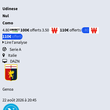
Udinese
Nul
Como
4.80
100€
offerts
3.50
110€
offerts
1.80
110€
offerts
Lire l'analyse
Serie A
Italie
DAZN
Genoa
22 août 2026 à 20:45