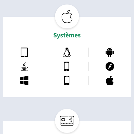
Systèmes