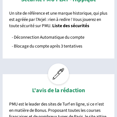
Un site de référence et une marque historique, qui plus
est agréée par l'Arjel : rien à redire ! Vous jouerez en
toute sécurité sur PMU.
Liste des sécurités
- Déconnection Automatique du compte
- Blocage du compte après 3 tentatives
L'avis de la rédaction
PMU est le leader des sites de Turf en ligne, si ce n'est
en matière de Bonus. Proposant toutes les courses
françaises et de nombreux types de Paris, le site attire