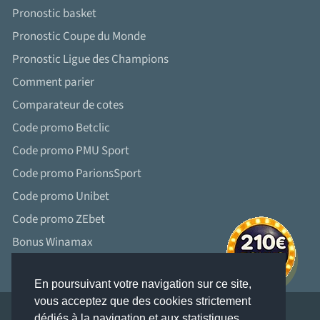
Pronostic basket
Pronostic Coupe du Monde
Pronostic Ligue des Champions
Comment parier
Comparateur de cotes
Code promo Betclic
Code promo PMU Sport
Code promo ParionsSport
Code promo Unibet
Code promo ZEbet
Bonus Winamax
En poursuivant votre navigation sur ce site,
vous acceptez que des cookies strictement
dédiés à la navigation et aux statistiques