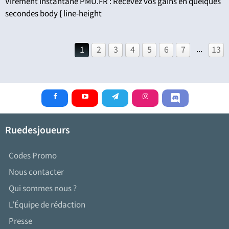
Virement instantané PMU.FR : Recevez vos gains en quelques
secondes body { line-height
...
1
2
3
4
5
6
7
13
Ruedesjoueurs
Codes Promo
Nous contacter
Qui sommes nous ?
L’Équipe de rédaction
Presse