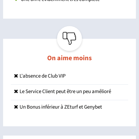
On aime moins
L'absence de Club VIP
Le Service Client peut être un peu amélioré
Un Bonus inférieur à ZEturf et Genybet