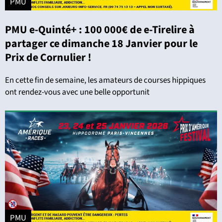
PMU
PMU e-Quinté+ : 100 000€ de e-Tirelire à
partager ce dimanche 18 Janvier pour le
Prix de Cornulier !
En cette fin de semaine, les amateurs de courses hippiques
ont rendez-vous avec une belle opportunit
PMU