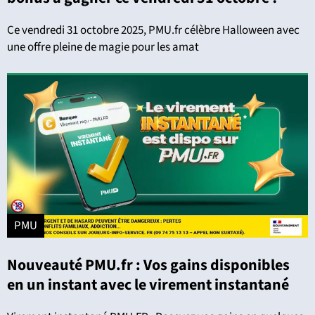
Ce vendredi 31 octobre 2025, PMU.fr célèbre Halloween avec
une offre pleine de magie pour les amat
PMU
Nouveauté PMU.fr : Vos gains disponibles
en un instant avec le virement instantané