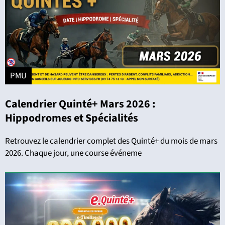
PMU
Calendrier Quinté+ Mars 2026 :
Hippodromes et Spécialités
Retrouvez le calendrier complet des Quinté+ du mois de mars
2026. Chaque jour, une course événeme