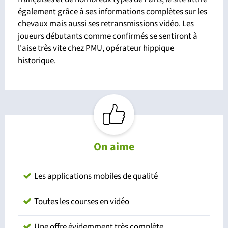
également grâce à ses informations complètes sur les
chevaux mais aussi ses retransmissions vidéo. Les
joueurs débutants comme confirmés se sentiront à
l'aise très vite chez PMU, opérateur hippique
historique.
On aime
Les applications mobiles de qualité
Toutes les courses en vidéo
Une offre évidemment très complète