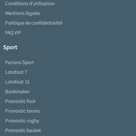
Conditions d'utilisation
Mentions légales
Politique de confidentialité
FAQ VIP
Sport
Parions Sport
Lotofoot 7
Lotofoot 15
Bookmaker
Pronostic foot
Pronostic tennis
Pronostic rugby
Pronostic basket