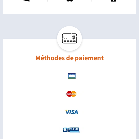
Méthodes de paiement