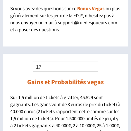
Si vous avez des questions sur ce
Bonus Vegas
ou plus
généralement sur les jeux de la FDJ®, n'hésitez pas à
nous envoyer un mail à support@ruedesjoueurs.com
et à poser des questions.
Gains et Probabilités vegas
Sur 1,5 million de tickets à gratter, 45.529 sont
gagnants. Les gains vont de 3 euros (le prix du ticket) à
40.000 euros (2 tickets rapportent cette somme sur les
1,5 million de tickets). Pour 1.500.000 unités de jeu, il y
a 2 tickets gagnants à 40.000€, 2 à 10.000€, 25 à 1.000€,