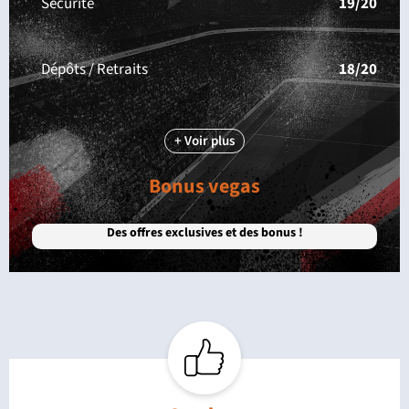
Sécurité
19/20
Dépôts / Retraits
18/20
+ Voir plus
Bonus vegas
Des offres exclusives et des bonus !