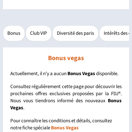
Bonus
Club VIP
Diversité des paris
Intérêts des c
Bonus vegas
Actuellement, il n'y a aucun
Bonus Vegas
disponible.
Consultez régulièrement cette page pour découvrir les
prochaines offres exclusives proposées par la FDJ®.
Nous vous tiendrons informé des nouveaux
Bonus
Vegas
.
Pour connaître les conditions et détails, consultez
notre fiche spéciale
Bonus Vegas