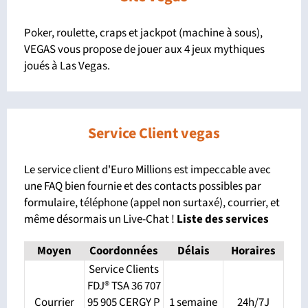
Poker, roulette, craps et jackpot (machine à sous),
VEGAS vous propose de jouer aux 4 jeux mythiques
joués à Las Vegas.
Service Client vegas
Le service client d'Euro Millions est impeccable avec
une FAQ bien fournie et des contacts possibles par
formulaire, téléphone (appel non surtaxé), courrier, et
même désormais un Live-Chat !
Liste des services
Moyen
Coordonnées
Délais
Horaires
Service Clients
FDJ® TSA 36 707
Courrier
95 905 CERGY P
1 semaine
24h/7J