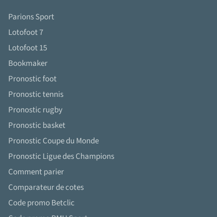
Parions Sport
Lotofoot 7
Lotofoot 15
Bookmaker
Pronostic foot
Pronostic tennis
Pronostic rugby
Pronostic basket
Pronostic Coupe du Monde
Pronostic Ligue des Champions
Comment parier
Comparateur de cotes
Code promo Betclic