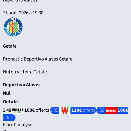
Deportivo Alaves
15 août 2026 à 19:30
Getafe
Pronostic Deportivo Alaves Getafe
Nul ou victoire Getafe
Deportivo Alaves
Nul
Getafe
2.48
100€
offerts
2.85
110€
offerts
3.58
100€
offerts
Lire l'analyse