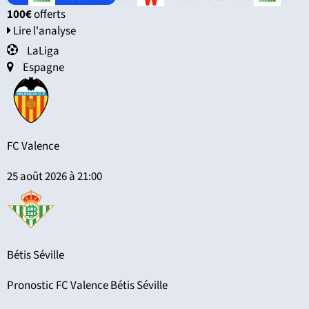
100€
offerts
Lire l'analyse
LaLiga
Espagne
FC Valence
25 août 2026 à 21:00
Bétis Séville
Pronostic FC Valence Bétis Séville