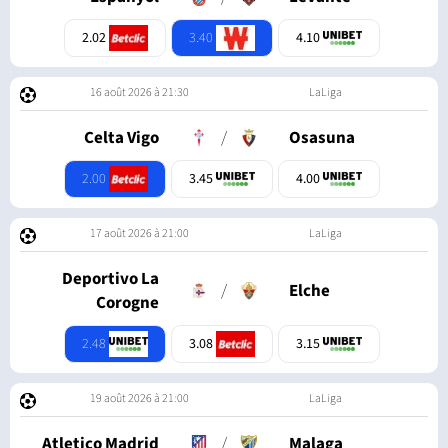
3.40
2.02
4.10
16 août 2026 à 21:30
LaLiga
Celta Vigo
/
Osasuna
2.00
3.45
4.00
17 août 2026 à 21:00
LaLiga
Deportivo La
/
Elche
Corogne
2.48
3.08
3.15
19 août 2026 à 21:00
LaLiga
Atletico Madrid
/
Malaga