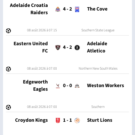
Adelaide Croatia
4
-
2
The Cove
Raiders
08 août 2026 à 07:15
Southern State League
Eastern United
Adelaide
4
-
2
FC
Atletico
08 août 2026 à 07:00
Northern New South Wales
Edgeworth
0
-
0
Weston Workers
Eagles
08 août 2026 à 07:00
Southern
Croydon Kings
1
-
1
Sturt Lions