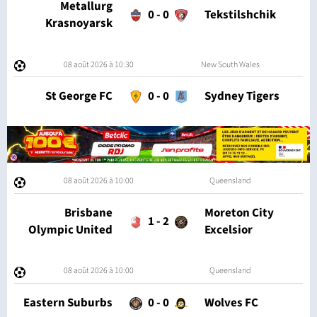
Metallurg
0
-
0
Tekstilshchik
Krasnoyarsk
08 août 2026 à 10:30
New South Wales
St George FC
0
-
0
Sydney Tigers
08 août 2026 à 10:00
Queensland
Brisbane
Moreton City
1
-
2
Olympic United
Excelsior
08 août 2026 à 10:00
Queensland
Eastern Suburbs
0
-
0
Wolves FC