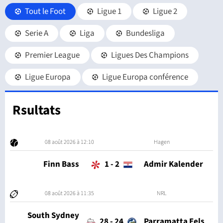
Tout le Foot
Ligue 1
Ligue 2
Serie A
Liga
Bundesliga
Premier League
Ligues Des Champions
Ligue Europa
Ligue Europa conférence
Rsultats
08 août 2026 à 12:10
Hagen
Finn Bass
1
-
2
Admir Kalender
08 août 2026 à 11:35
NRL
South Sydney
28
-
24
Parramatta Eels