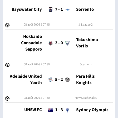
Bayswater City
7
-
1
Sorrento
08 août 2026 à 07:45
J. League 2
Hokkaido
Tokushima
Consadole
2
-
0
Vortis
Sapporo
08 août 2026 à 07:30
Southern
Adelaide United
Para Hills
5
-
2
Youth
Knights
08 août 2026 à 07:30
New South Wales
UNSW FC
1
-
3
Sydney Olympic