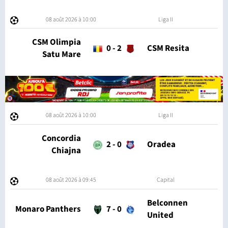
08 août 2026 à 10:00
Liga II
CSM Olimpia
0
-
2
CSM Resita
Satu Mare
08 août 2026 à 10:00
Liga II
Concordia
2
-
0
Oradea
Chiajna
08 août 2026 à 09:45
Capital
Belconnen
Monaro Panthers
7
-
0
United