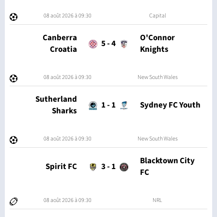
08 août 2026 à 09:30
Capital
Canberra
O'Connor
5
-
4
Croatia
Knights
08 août 2026 à 09:30
New South Wales
Sutherland
1
-
1
Sydney FC Youth
Sharks
08 août 2026 à 09:30
New South Wales
Blacktown City
Spirit FC
3
-
1
FC
08 août 2026 à 09:30
NRL