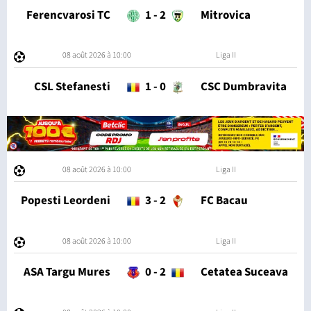
Ferencvarosi TC
1
-
2
Mitrovica
08 août 2026 à 10:00
Liga II
CSL Stefanesti
1
-
0
CSC Dumbravita
08 août 2026 à 10:00
Liga II
Popesti Leordeni
3
-
2
FC Bacau
08 août 2026 à 10:00
Liga II
ASA Targu Mures
0
-
2
Cetatea Suceava