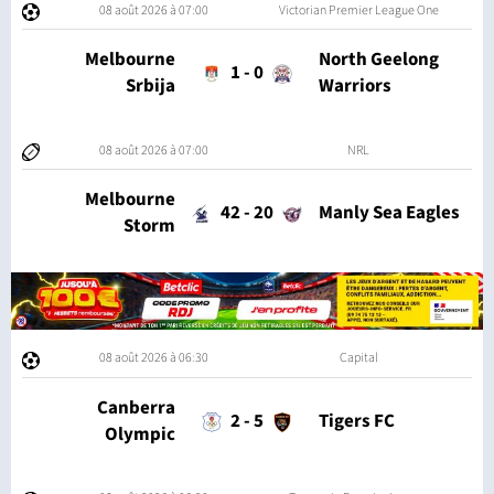
08 août 2026 à 07:00
Victorian Premier League One
Melbourne
North Geelong
1
-
0
Srbija
Warriors
08 août 2026 à 07:00
NRL
Melbourne
42
-
20
Manly Sea Eagles
Storm
08 août 2026 à 06:30
Capital
Canberra
2
-
5
Tigers FC
Olympic