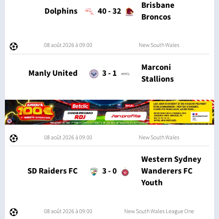
Brisbane
Dolphins
40
-
32
Broncos
08 août 2026 à 09:00
New South Wales
Marconi
Manly United
3
-
1
Stallions
08 août 2026 à 09:00
New South Wales
Western Sydney
SD Raiders FC
3
-
0
Wanderers FC
Youth
08 août 2026 à 09:00
New South Wales League One