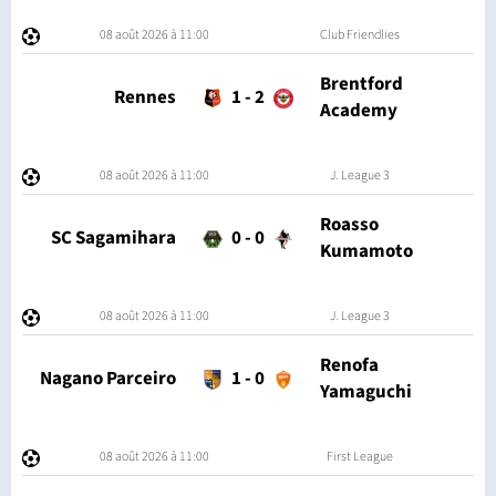
08 août 2026 à 11:00
Club Friendlies
Brentford
Rennes
1
-
2
Academy
08 août 2026 à 11:00
J. League 3
Roasso
SC Sagamihara
0
-
0
Kumamoto
08 août 2026 à 11:00
J. League 3
Renofa
Nagano Parceiro
1
-
0
Yamaguchi
08 août 2026 à 11:00
First League