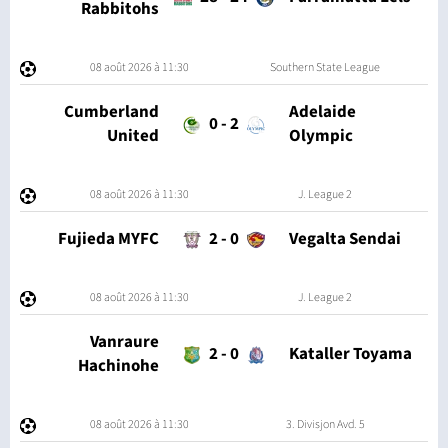
Rabbitohs
08 août 2026 à 11:30
Southern State League
Cumberland
Adelaide
0
-
2
United
Olympic
08 août 2026 à 11:30
J. League 2
Fujieda MYFC
2
-
0
Vegalta Sendai
08 août 2026 à 11:30
J. League 2
Vanraure
2
-
0
Kataller Toyama
Hachinohe
08 août 2026 à 11:30
3. Divisjon Avd. 5