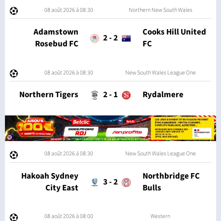
08 août 2026 à 08:30
Northern New South Wales
Adamstown
Cooks Hill United
2
-
2
Rosebud FC
FC
08 août 2026 à 08:30
New South Wales League One
Northern Tigers
2
-
1
Rydalmere
08 août 2026 à 08:30
New South Wales League One
Hakoah Sydney
Northbridge FC
3
-
2
City East
Bulls
08 août 2026 à 08:00
Western