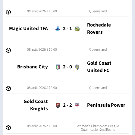
08 août 2026 à 10:00
Queensland
Rochedale
Magic United TFA
2
-
1
Rovers
08 août 2026 à 10:00
Queensland
Gold Coast
Brisbane City
2
-
0
United FC
08 août 2026 à 10:00
Queensland
Gold Coast
2
-
2
Peninsula Power
Knights
08 août 2026 à 10:00
Women's Champions League
Qualification 2nd Round