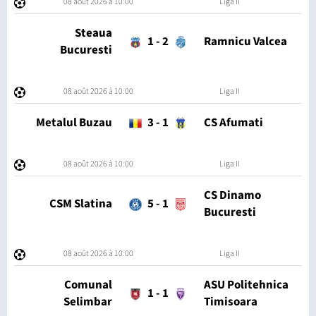
08 août 2026 à 10:00
Liga II
Steaua
1
-
2
Ramnicu Valcea
Bucuresti
08 août 2026 à 10:00
Liga II
Metalul Buzau
3
-
1
CS Afumati
08 août 2026 à 10:00
Liga II
CS Dinamo
CSM Slatina
5
-
1
Bucuresti
08 août 2026 à 10:00
Liga II
Comunal
ASU Politehnica
1
-
1
Selimbar
Timisoara