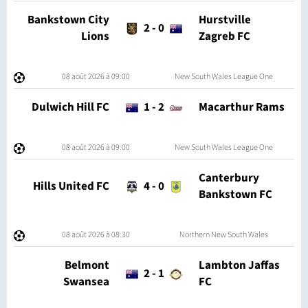
Bankstown City
Hurstville
2
-
0
Lions
Zagreb FC
08 août 2026 à 09:00
New South Wales League One
Dulwich Hill FC
1
-
2
Macarthur Rams
08 août 2026 à 09:00
New South Wales League One
Canterbury
Hills United FC
4
-
0
Bankstown FC
08 août 2026 à 08:30
Northern New South Wales
Belmont
Lambton Jaffas
2
-
1
Swansea
FC