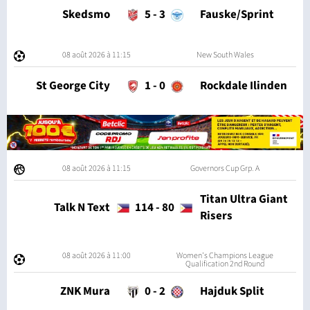
Skedsmo
5
-
3
Fauske/Sprint
08 août 2026 à 11:15
New South Wales
St George City
1
-
0
Rockdale Ilinden
08 août 2026 à 11:15
Governors Cup Grp. A
Titan Ultra Giant
Talk N Text
114
-
80
Risers
08 août 2026 à 11:00
Women's Champions League
Qualification 2nd Round
ZNK Mura
0
-
2
Hajduk Split