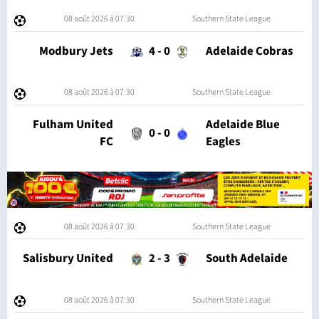
08 août 2026 à 07:30
Southern State League
Modbury Jets
4
-
0
Adelaide Cobras
08 août 2026 à 07:30
Southern State League
Fulham United
Adelaide Blue
0
-
0
FC
Eagles
08 août 2026 à 07:30
Southern State League
Salisbury United
2
-
3
South Adelaide
08 août 2026 à 07:30
Southern State League