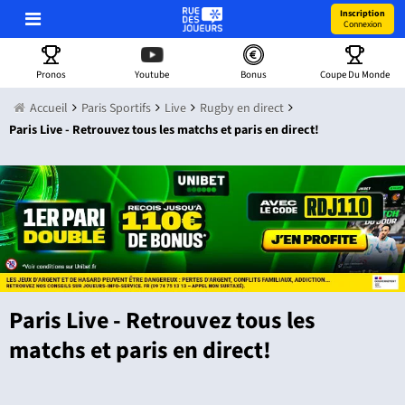
Inscription
Connexion
Pronos
Youtube
Bonus
Coupe Du Monde
Accueil
Paris Sportifs
Live
Rugby en direct
Paris Live - Retrouvez tous les matchs et paris en direct!
Paris Live - Retrouvez tous les
matchs et paris en direct!