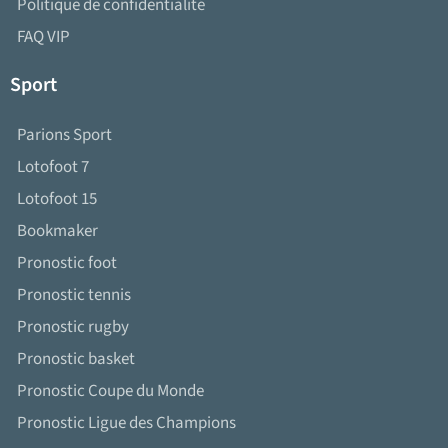
Politique de confidentialité
FAQ VIP
Sport
Parions Sport
Lotofoot 7
Lotofoot 15
Bookmaker
Pronostic foot
Pronostic tennis
Pronostic rugby
Pronostic basket
Pronostic Coupe du Monde
Pronostic Ligue des Champions