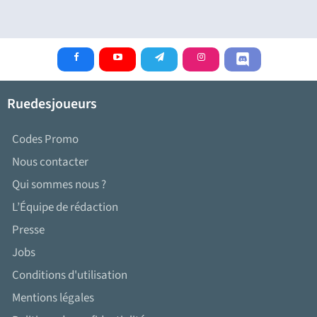
Ruedesjoueurs
Codes Promo
Nous contacter
Qui sommes nous ?
L’Équipe de rédaction
Presse
Jobs
Conditions d'utilisation
Mentions légales