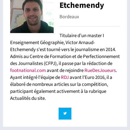
Etchemendy
Bordeaux
Titulaire d’un master I
Enseignement Géographie, Victor Arnaud-
Etchemendy s'est tourné vers le journalisme en 2014.
Admis au Centre de Formation et de Perfectionnement
des Journalistes (CFPJ), il passe par la rédaction de
footnational.com
avant de rejoindre
RueDesJoueurs
.
Ayant intégré l'équipe de
RDJ
avant l'Euro 2016, il a
élaboré de nombreux articles sur la compétition,
participant également activement à la rubrique
Actualités du site.