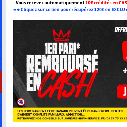
- Vous recevez automatiquement
10€ crédités en CA
⇒ ⇒ Cliquez sur ce lien pour récupérez 120€ en EXCL