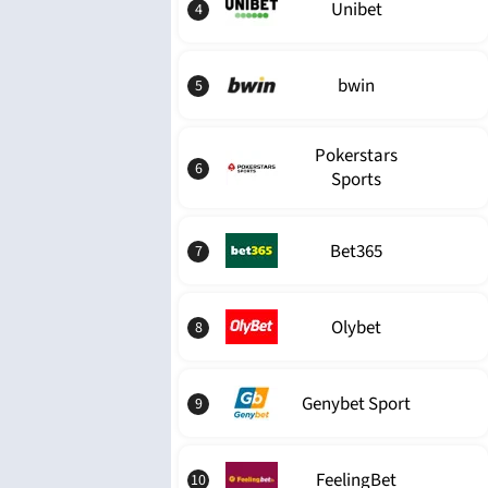
Unibet
4
bwin
5
Pokerstars
6
Sports
Bet365
7
Olybet
8
Genybet Sport
9
FeelingBet
10