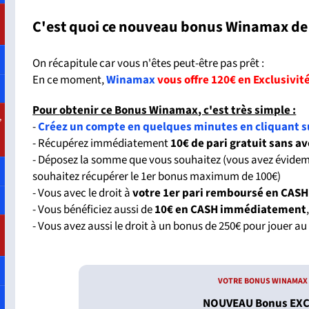
C'est quoi ce nouveau bonus Winamax de 
On récapitule car vous n'êtes peut-être pas prêt :
En ce moment,
Winamax
vous offre 120€ en Exclusivit
Pour
obtenir ce Bonus Winamax
, c'est très simple :
,
-
Créez un compte en quelques minutes en cliquant s
- Récupérez immédiatement
10€ de pari gratuit sans a
- Déposez la somme que vous souhaitez (vous avez évidem
souhaitez récupérer le 1er bonus maximum de 100€)
- Vous avec le droit à
votre 1er pari remboursé en CASH
- Vous bénéficiez aussi de
10€ en CASH immédiatement
- Vous avez aussi le droit à un bonus de 250€ pour jouer au
VOTRE BONUS WINAMAX
NOUVEAU Bonus EX