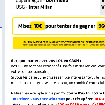
Sur quoi parier avec vos 10€ en CASH :
Vos 10€ ne sont pas retranchés une fois misés (en vrai vou
votre compte bancaire).
Si vous les parier, une grosse semble intéressante vu le m
multichoix, une grosse cote buteur, un combiné entre clu
►
Misez par exemple sur le pari
"Victoire PSG + Victoire
-
Inscrivez-vous chez Winamax
pour récupérer
un DO
- Vous avez le droit en effet à
10€ en CASH + jusqu'à 100€