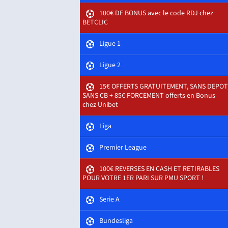
100€ DE BONUS avec le code RDJ chez
BETCLIC
Ligue 1
Ligue 2
15€ OFFERTS GRATUITEMENT, SANS DEPOT
SANS CB + 85€ FORCEMENT offerts en Bonus
chez Unibet
Liga
Premier League
100€ REVERSES EN CASH ET RETIRABLES
POUR VOTRE 1ER PARI SUR PMU SPORT !
Serie A
Bundesliga