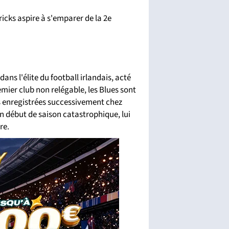
icks aspire à s'emparer de la 2e
ans l'élite du football irlandais, acté
emier club non relégable, les Blues sont
es enregistrées successivement chez
on début de saison catastrophique, lui
ire.