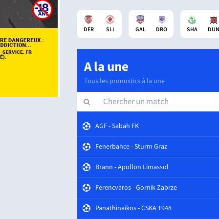
DER
SLI
GAL
DRO
SHA
DU
A la une
Tous les pronostics à la une
AGF - Sabah FK
Fenerbahce - Sturm Graz
Brann - Apollon Limassol
Ferencvaros - Gornik Zabrze
Panathinaikos - CSKA 1948