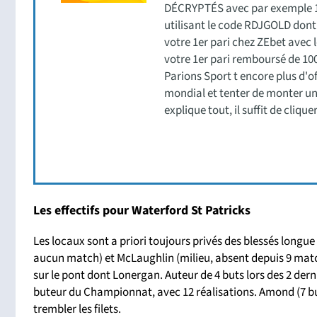
DÉCRYPTÉS avec par exemple 1
utilisant le code RDJGOLD dont 
votre 1er pari chez ZEbet avec
votre 1er pari remboursé de 100
Parions Sport t encore plus d'of
mondial et tenter de monter un
explique tout, il suffit de cliquer
Les effectifs pour Waterford St Patricks
Les locaux sont a priori toujours privés des blessés longu
aucun match) et McLaughlin (milieu, absent depuis 9 matc
sur le pont dont Lonergan. Auteur de 4 buts lors des 2 dern
buteur du Championnat, avec 12 réalisations. Amond (7 buts
trembler les filets.