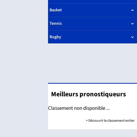
Basket
Tennis
Rugby
Meilleurs pronostiqueurs
Classement non disponible ...
> Découvrir le classement entier