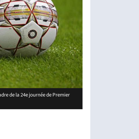
cadre de la 24e journée de Premier