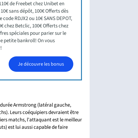
10€ de Freebet chez Unibet en
10€ sans dépôt, 100€ Offerts dès
 le code RDJX2 ou 10€ SANS DEPOT,
€ chez Betclic, 100€ Offerts chez
fres spéciales pour parier sur le
e petite bankroll! On vous
!
Je découvre les bonus
e durée Armstrong (latéral gauche,
hs). Leurs coéquipiers devraient être
iers matchs, l'attaquant est le meilleur
) est lui aussi capable de faire