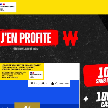
Inscription
Connexion
90€