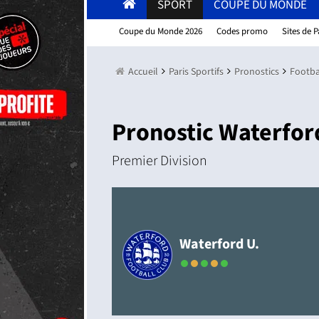
SPORT
COUPE DU MONDE
Coupe du Monde 2026
Codes promo
Sites de P
Accueil
Paris Sportifs
Pronostics
Footba
Pronostic Waterford
Premier Division
Waterford U.