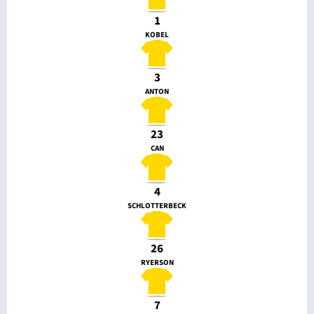
1
KOBEL
3
ANTON
23
CAN
4
SCHLOTTERBECK
26
RYERSON
7