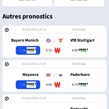
Autres pronostics
28 août 2026 à 20:30
Bundesliga
Bayern Munich
/
VfB Stuttgart
1.28
6.75
8.00
29 août 2026 à 15:30
Bundesliga
Mayence
/
Paderborn
1.65
4.00
4.70
29 août 2026 à 15:30
Bundesliga