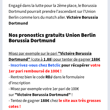
Engagé dans la lutte pour la 2ème place, le Borussia
Dortmund pourrait prendre l'ascendant sur l'Union
Berlin comme lors du match aller.
Victoire Borussia
Dortmund
Nos pronostics gratuits Union Berlin
Borussia Dortmund
Misez par exemple sur le pari
"Victoire Borussia
Dortmund"
(cote à
1,88
) pour tenter de gagner
188€
-
Inscrivez-vous chez Betclic
pour récupérer
votre
1er pari remboursé de 100€ !
- Rentrez bien le code
RDJ
dans le formulaire
d'inscription
- Misez par exemple votre 1er pari de 100€
sur
"Victoire Borussia Dortmund"
!
- Tentez de gagner
188€
chez
le site aux très grosses
cotes !