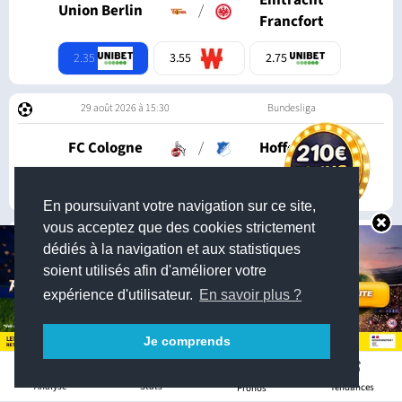
Eintracht
Union Berlin
/
Francfort
2.35
3.55
2.75
29 août 2026 à 15:30
Bundesliga
FC Cologne
/
Hoffenheim
2.30
2.75
3.60
En poursuivant votre navigation sur ce site,
vous acceptez que des cookies strictement
29 août 2026 à 15:30
Bundesliga
dédiés à la navigation et aux statistiques
soient utilisés afin d'améliorer votre
RasenBallsport
/
M Gladbach
Leipzig
expérience d'utilisateur.
En savoir plus ?
1.53
4.50
5.10
Je comprends
2
29 août 2026 à 15:30
Bundesliga
Stats
Analyse
Tendances
Pronos