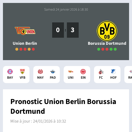
samedi 24 janvier 2026 à 18:30
0
3
:
Union Berlin
Borussia Dortmund
BAY
VFB
MAY
PAD
UNI
EIN
FC
HOF
R
Pronostic Union Berlin Borussia
Dortmund
Mise à jour :
24/01/2026 à 10:32