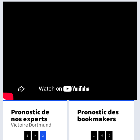
Pronostic de
Pronostic des
nos experts
bookmakers
Victoire Dortmund
1
N
2
1
N
2