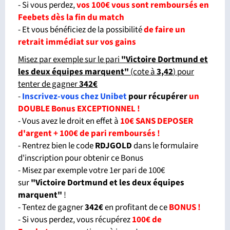
- Si vous perdez,
vos 100€ vous sont remboursés en
Feebets dès la fin du match
- Et vous bénéficiez de la possibilité
de faire un
retrait immédiat sur vos gains
Misez par exemple sur le pari
"Victoire Dortmund et
les deux équipes marquent
"
(cote à
3,42
) pour
tenter de gagner
342€
-
Inscrivez-vous chez Unibet
pour récupérer
un
DOUBLE Bonus EXCEPTIONNEL !
- Vous avez le droit en effet à
10€ SANS DEPOSER
d'argent + 100€ de pari remboursés !
- Rentrez bien le code
RDJGOLD
dans le formulaire
d'inscription pour obtenir ce Bonus
- Misez par exemple votre 1er pari de 100€
sur
"Victoire Dortmund et les deux équipes
marquent
"
!
- Tentez de gagner
342
€
en profitant de ce
BONUS !
- Si vous perdez, vous récupérez
100€ de