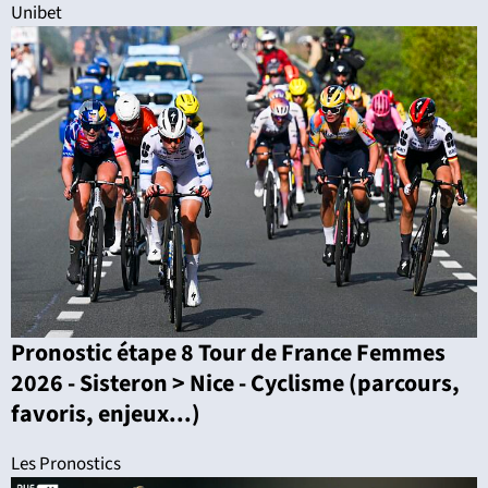
Unibet
Pronostic étape 8 Tour de France Femmes
2026 - Sisteron > Nice - Cyclisme (parcours,
favoris, enjeux...)
Les Pronostics