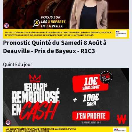
Pronostic Quinté du Samedi 8 Août à
Deauville - Prix de Bayeux - R1C3
Quinté du jour