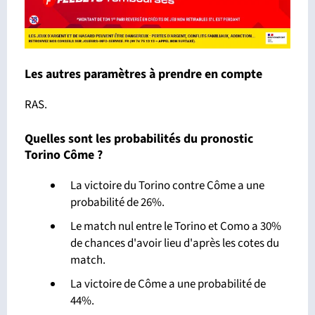
Les autres paramètres à prendre en compte
RAS.
Quelles sont les probabilités du pronostic
Torino Côme ?
La victoire du Torino contre Côme a une
probabilité de 26%.
Le match nul entre le Torino et Como a 30%
de chances d'avoir lieu d'après les cotes du
match.
La victoire de Côme a une probabilité de
44%.