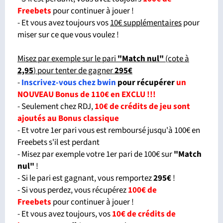
Freebets
pour continuer à jouer !
- Et vous avez toujours vos
10€ supplémentaires
pour
miser sur ce que vous voulez !
Misez par exemple sur le pari
"Match nul"
(cote à
2,95
) pour tenter de gagner
295€
-
Inscrivez-vous chez bwin
pour récupérer
un
NOUVEAU Bonus de 110€ en EXCLU !!!
- Seulement chez RDJ,
10€ de crédits de jeu sont
ajoutés au Bonus classique
- Et votre 1er pari vous est remboursé jusqu'à 100€ en
Freebets s'il est perdant
- Misez par exemple votre 1er pari de 100€ sur
"Match
nul
"
!
- Si le pari est gagnant, vous remportez
295€
!
- Si vous perdez, vous récupérez
100€ de
Freebets
pour continuer à jouer !
- Et vous avez toujours, vos
10€ de crédits de