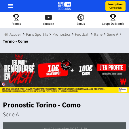
Inscription
Connexion
Pronos
Youtube
Bonus
Coupe Du Monde
Accueil
Paris Sportifs
Pronostics
Football
Italie
Serie A
Torino - Como
Pronostic Torino - Como
Serie A
lundi 24 novembre 2025 à 18:30