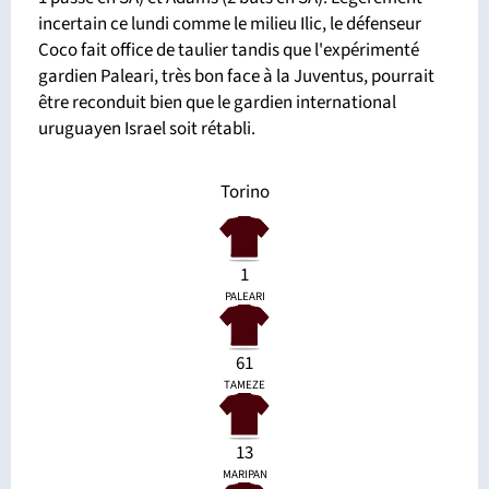
incertain ce lundi comme le milieu Ilic, le défenseur
Coco fait office de taulier tandis que l'expérimenté
gardien Paleari, très bon face à la Juventus, pourrait
être reconduit bien que le gardien international
uruguayen Israel soit rétabli.
Torino
1
PALEARI
61
TAMEZE
13
MARIPAN