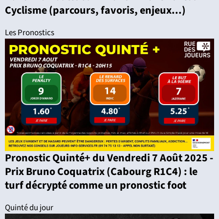
Cyclisme (parcours, favoris, enjeux...)
Les Pronostics
Pronostic Quinté+ du Vendredi 7 Août 2025 -
Prix Bruno Coquatrix (Cabourg R1C4) : le
turf décrypté comme un pronostic foot
Quinté du jour