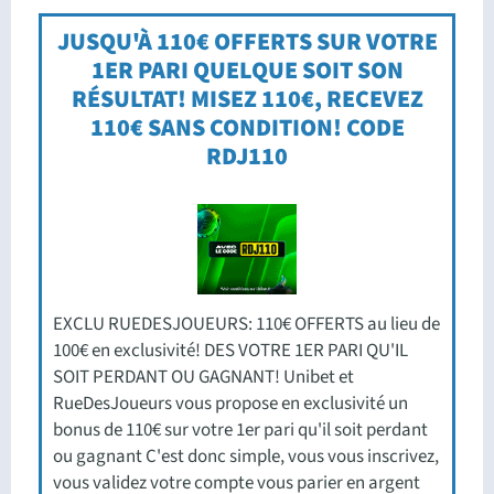
JUSQU'À 110€ OFFERTS SUR VOTRE
1ER PARI QUELQUE SOIT SON
RÉSULTAT! MISEZ 110€, RECEVEZ
110€ SANS CONDITION! CODE
RDJ110
EXCLU RUEDESJOUEURS: 110€ OFFERTS au lieu de
100€ en exclusivité! DES VOTRE 1ER PARI QU'IL
SOIT PERDANT OU GAGNANT! Unibet et
RueDesJoueurs vous propose en exclusivité un
bonus de 110€ sur votre 1er pari qu'il soit perdant
ou gagnant C'est donc simple, vous vous inscrivez,
vous validez votre compte vous parier en argent