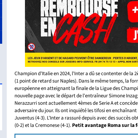
Champion d'Italie en 2024, l'Inter a dû se contenter de la
(1 point de retard sur Naples). Dans le même temps, la for
européenne en atteignant la finale de la Ligue des Champio
nouvelle page avec le départ de l'entraîneur Simone Inzag
Nerazzurri sont actuellement 4èmes de Serie A et concèden
adversaire du jour. Ils ont inquiété les tifosi en enchaînant
Juventus (4-3). L'Inter a rassuré depuis avec des succès ob
(0-2) et la Cremonese (4-1).
Petit avantage Roma sur la