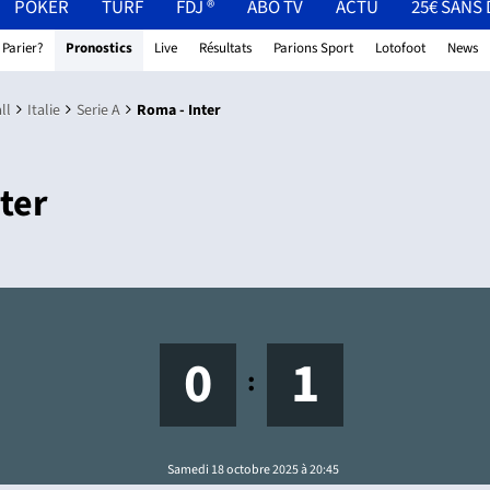
POKER
TURF
FDJ ®
ABO TV
ACTU
25€ SANS
Parier?
Pronostics
Live
Résultats
Parions Sport
Lotofoot
News
ll
Italie
Serie A
Roma - Inter
ter
0
1
:
samedi 18 octobre 2025 à 20:45