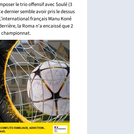
mposer le trio offensif avec Soulé (3
Ce dernier semble avoir pris le dessus
 L'international français Manu Koné
derrière, la Roma n'a encaissé que 2
du championnat.