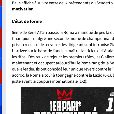
Belle affiche à suivre entre deux prétendants au Scudetto
motivation
L’état de forme
5ème de Serie A l'an passé, la Roma a manqué de peu la qu
,
Champions malgré une seconde moitié de championnat de h
pris du recul sur le terrain et les dirigeants ont intronisé G
L'arrivée sur le banc de l'ancien maître-tacticien de l'Ata
les tifosi. Désireux de rejouer les premiers rôles, les Gial
maintenant et occupent aujourd'hui le 2ème rang de la S
que le leader. Ils ont concédé leur unique revers contre le 
accroc, la Roma a tour à tour gagné contre la Lazio (0-1), l
juste avant la coupure internationale (1-2).