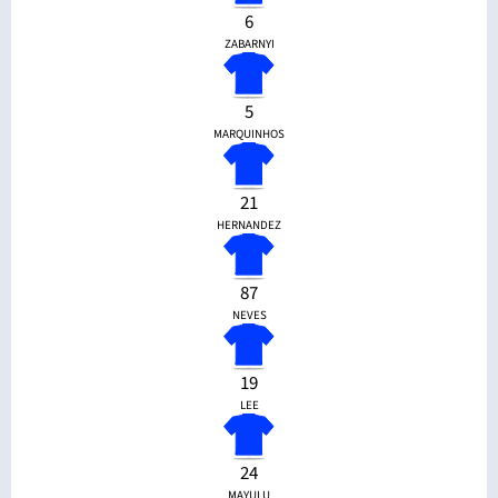
6
ZABARNYI
5
MARQUINHOS
21
HERNANDEZ
87
NEVES
19
LEE
24
MAYULU