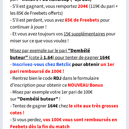
- S'il est gagnant, vous remportez
204€
(119€ du pari +
les 85€ de Freebets offerts)
- S'il est perdant, vous avez
85€ de Freebets
pour
continuer à jouer !
- Et vous avez toujours vos
15€ supplémentaires
pour
miser sur ce que vous voulez !
Misez par exemple sur le pari
"Dembélé
buteur"
(cote à
1,64
) pour tenter de gagner
164€
-
Inscrivez-vous chez Betclic
pour obtenir
un 1er
pari remboursé de 100€ !
- Rentrez bien le code
RDJ
dans le formulaire
d'inscription pour obtenir ce
NOUVEAU Bonus
- Misez par exemple votre 1er pari de 100€
sur
"Dembélé buteur
"
!
- Tentez de gagner
164€
chez
le site aux très grosses
cotes !
- Si vous perdez,
vos 100€ vous sont remboursés en
Feebets dès la fin du match