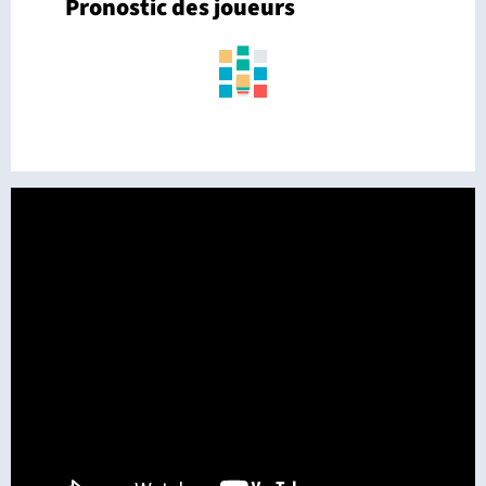
Pronostic des joueurs