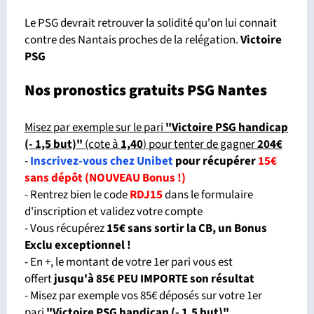
Le PSG devrait retrouver la solidité qu'on lui connait
contre des Nantais proches de la relégation.
Victoire
PSG
Nos pronostics gratuits PSG Nantes
Misez par exemple sur le pari
"Victoire PSG handicap
(- 1,5 but)"
(cote à
1,40
)
pour tenter de gagner
204€
-
Inscrivez-vous chez Unibet
pour récupérer
15€
sans dépôt (NOUVEAU Bonus !)
- Rentrez bien le code
RDJ15
dans le formulaire
d'inscription et validez votre compte
- Vous récupérez
15€ sans sortir la CB, un Bonus
Exclu exceptionnel !
- En +, le montant de votre 1er pari vous est
offert
jusqu'à 85€ PEU IMPORTE son résultat
- Misez par exemple vos 85€ déposés sur votre 1er
pari
"Victoire PSG handicap (- 1,5 but)"