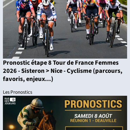
Pronostic étape 8 Tour de France Femmes
2026 - Sisteron > Nice - Cyclisme (parcours,
favoris, enjeux...)
Les Pronostics