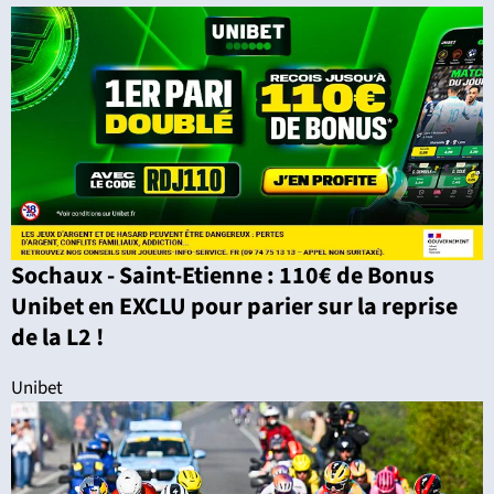
Sochaux - Saint-Etienne : 110€ de Bonus
Unibet en EXCLU pour parier sur la reprise
de la L2 !
Unibet