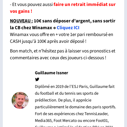
- Et vous pouvez aussi
faire un retrait immédiat sur
vos gains !
NOUVEAU :
10€ sans déposer d'argent, sans sortir
la CB chez Winamax
⇒
Cliquez ICI
Winamax vous offre en + votre 1er pari remboursé en
CASH jusqu'à 100€ après avoir déposé !
Bon match, et n'hésitez pas à laisser vos pronostics et
commentaires avec ceux des joueurs ci-dessous !
Guillaume Issner
Diplômé en 2019 de l’ESJ Paris, Guillaume fait
du football et du tennis ses sports de
prédilection. De plus, il apprécie
particulièrement le domaine des paris sportifs.
Fort de ses expériences chez TennisLeader,
Media365, Foot Mercato ou encore Foot01,