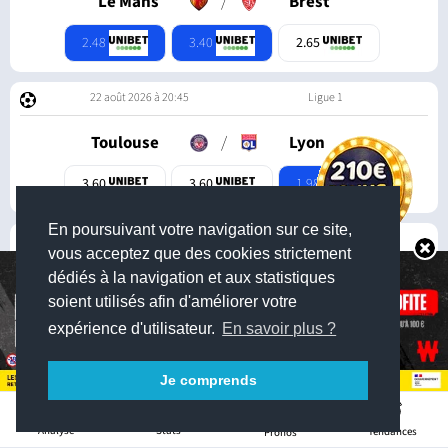
Le Mans
/
Brest
2.48
3.40
2.65
22 août 2026 à 20:45
Ligue 1
Toulouse
/
Lyon
1.98
3.60
3.60
En poursuivant votre navigation sur ce site,
23 août 2026 à 15:00
Ligue 1
vous acceptez que des cookies strictement
dédiés à la navigation et aux statistiques
Angers
/
Lille
soient utilisés afin d'améliorer votre
1.66
5.10
3.75
expérience d'utilisateur.
En savoir plus ?
Je comprends
12
Stats
Analyse
Tendances
Pronos
23 août 2026 à 17:15
Ligue 1