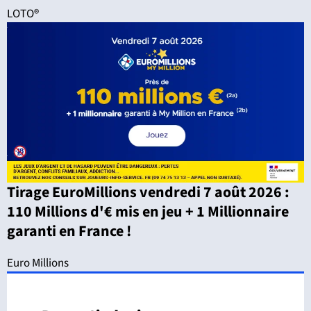
LOTO®
Tirage EuroMillions vendredi 7 août 2026 :
110 Millions d'€ mis en jeu + 1 Millionnaire
garanti en France !
Euro Millions