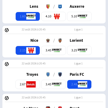
Lens
/
Auxerre
1.60
4.10
5.10
22 août 2026 à 20:45
Ligue 1
Nice
/
Lorient
2.15
3.45
3.25
22 août 2026 à 20:45
Ligue 1
Troyes
/
Paris FC
2.48
2.67
3.45
22 août 2026 à 20:45
Ligue 1