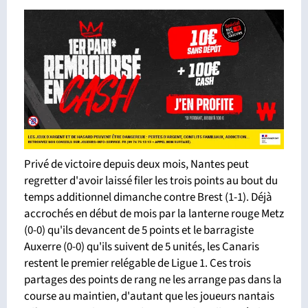
Privé de victoire depuis deux mois, Nantes peut
regretter d'avoir laissé filer les trois points au bout du
temps additionnel dimanche contre Brest (1-1). Déjà
accrochés en début de mois par la lanterne rouge Metz
(0-0) qu'ils devancent de 5 points et le barragiste
Auxerre (0-0) qu'ils suivent de 5 unités, les Canaris
restent le premier relégable de Ligue 1. Ces trois
partages des points de rang ne les arrange pas dans la
course au maintien, d'autant que les joueurs nantais