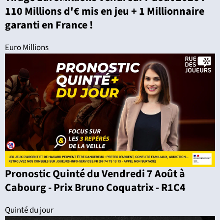
110 Millions d'€ mis en jeu + 1 Millionnaire
garanti en France !
Euro Millions
Pronostic Quinté du Vendredi 7 Août à
Cabourg - Prix Bruno Coquatrix - R1C4
Quinté du jour