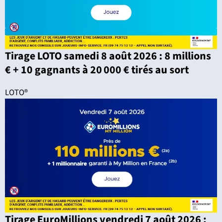
Tirage LOTO samedi 8 août 2026 : 8 millions
€ + 10 gagnants à 20 000 € tirés au sort
LOTO®
Tirage EuroMillions vendredi 7 août 2026 :