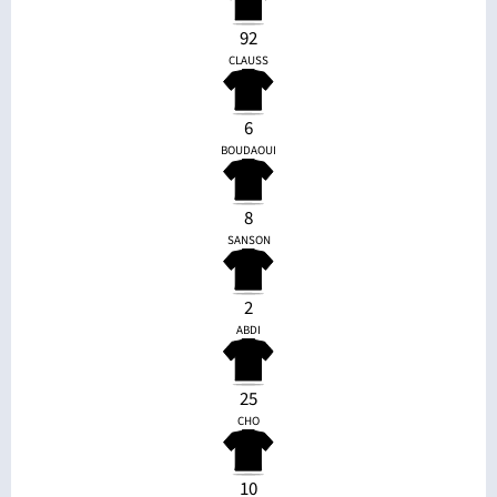
92
CLAUSS
6
BOUDAOUI
8
SANSON
2
ABDI
25
CHO
10