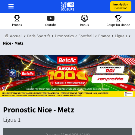
Inscription
Connexion
Pronos
Youtube
Bonus
Coupe Du Monde
Accueil
Paris Sportifs
Pronostics
Football
France
Ligue 1
Nice - Metz
Pronostic Nice - Metz
Ligue 1
dimanche 17 mai 2026 à 21:00