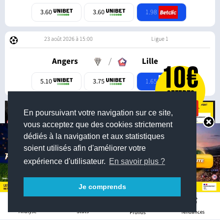
1.98
3.60
3.60
23 août 2026 à 15:00
Ligue 1
Angers
/
Lille
1.65
5.10
3.75
En poursuivant votre navigation sur ce site,
vous acceptez que des cookies strictement
dédiés à la navigation et aux statistiques
23 août 2026 à 17:15
Ligue 1
soient utilisés afin d'améliorer votre
Le Havre
/
Monaco
expérience d'utilisateur.
En savoir plus ?
1.98
3.35
3.80
Je comprends
5
23 août 2026 à 20:45
Ligue 1
Stats
Analyse
Tendances
Pronos