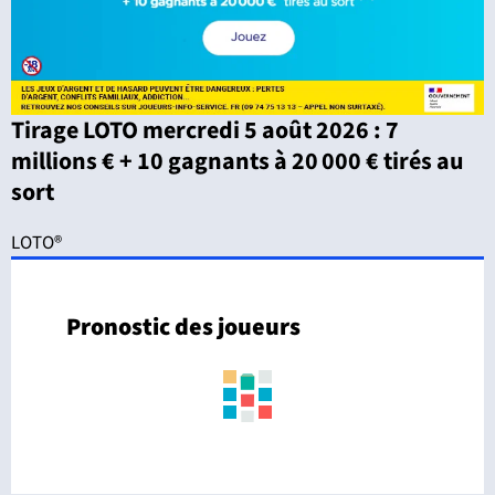
Tirage LOTO mercredi 5 août 2026 : 7
millions € + 10 gagnants à 20 000 € tirés au
sort
LOTO®
Pronostic des joueurs