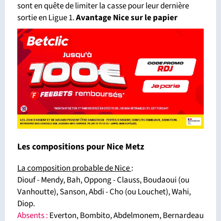
sont en quête de limiter la casse pour leur dernière
sortie en Ligue 1.
Avantage Nice sur le papier
Les compositions pour Nice Metz
La composition probable de Nice
:
Diouf - Mendy, Bah, Oppong - Clauss, Boudaoui (ou
Vanhoutte), Sanson, Abdi - Cho (ou Louchet), Wahi,
Diop.
Absents :
Everton, Bombito, Abdelmonem, Bernardeau