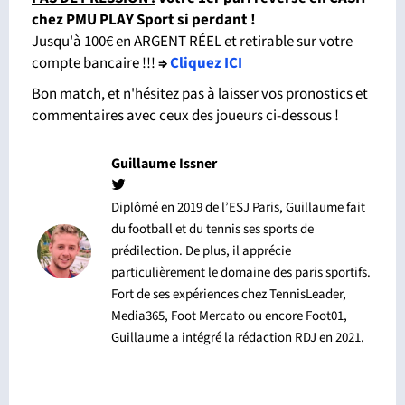
chez PMU PLAY Sport si perdant
!
Jusqu'à 100€ en ARGENT RÉEL et retirable sur votre
compte bancaire !!!
⇒
Cliquez ICI
Bon match, et n'hésitez pas à laisser vos pronostics et
commentaires avec ceux des joueurs ci-dessous !
Guillaume Issner
Diplômé en 2019 de l’ESJ Paris, Guillaume fait
du football et du tennis ses sports de
prédilection. De plus, il apprécie
particulièrement le domaine des paris sportifs.
Fort de ses expériences chez TennisLeader,
Media365, Foot Mercato ou encore Foot01,
Guillaume a intégré la rédaction RDJ en 2021.