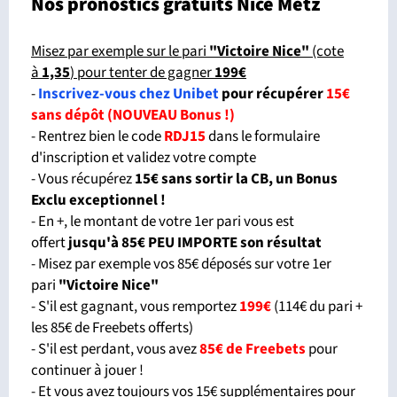
Nos pronostics gratuits Nice Metz
Misez par exemple sur le pari
"Victoire Nice"
(cote
à
1,35
)
pour tenter de gagner
199€
-
Inscrivez-vous chez Unibet
pour récupérer
15€
sans dépôt (NOUVEAU Bonus !)
- Rentrez bien le code
RDJ15
dans le formulaire
d'inscription et validez votre compte
- Vous récupérez
15€ sans sortir la CB, un Bonus
Exclu exceptionnel !
- En +, le montant de votre 1er pari vous est
offert
jusqu'à 85€ PEU IMPORTE son résultat
- Misez par exemple vos 85€ déposés sur votre 1er
pari
"Victoire Nice"
- S'il est gagnant, vous remportez
199€
(114€ du pari +
les 85€ de Freebets offerts)
- S'il est perdant, vous avez
85€ de Freebets
pour
continuer à jouer !
- Et vous avez toujours vos
15€ supplémentaires
pour