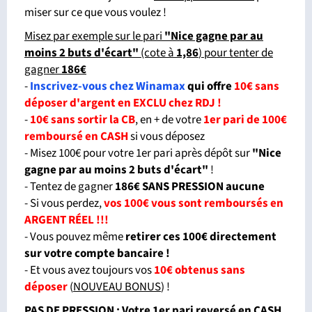
miser sur ce que vous voulez !
Misez par exemple sur le pari
"Nice gagne par au
moins 2 buts d'écart"
(cote à
1,86
) pour tenter de
gagner
186€
-
Inscrivez-vous chez Winamax
qui offre
10€ sans
déposer d'argent en EXCLU chez RDJ !
-
10€ sans sortir la CB
, en + de votre
1er pari de 100€
remboursé en CASH
si vous déposez
- Misez 100€ pour votre 1er pari après dépôt sur
"Nice
gagne par au moins 2 buts d'écart"
!
- Tentez de gagner
186€ SANS PRESSION aucune
- Si vous perdez,
vos 100€ vous sont remboursés en
ARGENT RÉEL !!!
- Vous pouvez même
retirer ces 100€ directement
sur votre compte bancaire !
- Et vous avez toujours vos
10€ obtenus sans
déposer
(
NOUVEAU BONUS
) !
PAS DE PRESSION :
Votre 1er pari reversé en CASH