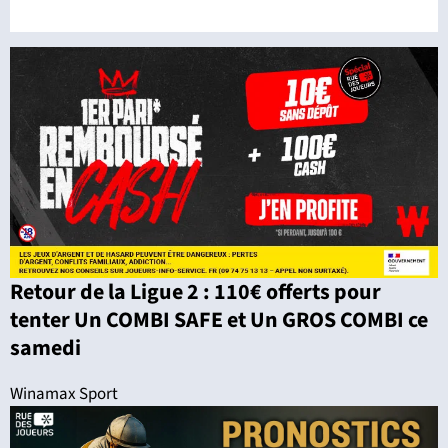
Retour de la Ligue 2 : 110€ offerts pour
tenter Un COMBI SAFE et Un GROS COMBI ce
samedi
Winamax Sport