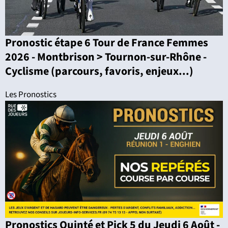
Pronostic étape 6 Tour de France Femmes
2026 - Montbrison > Tournon-sur-Rhône -
Cyclisme (parcours, favoris, enjeux...)
Les Pronostics
Pronostics Quinté et Pick 5 du Jeudi 6 Août -