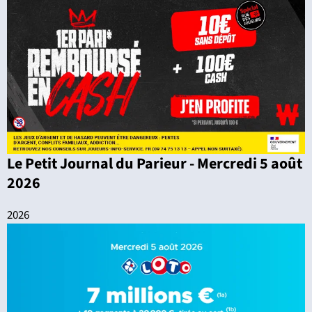
Le Petit Journal du Parieur - Mercredi 5 août
2026
2026