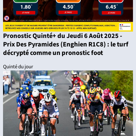
Pronostic Quinté+ du Jeudi 6 Août 2025 -
Prix Des Pyramides (Enghien R1C8) : le turf
décrypté comme un pronostic foot
Quinté du jour