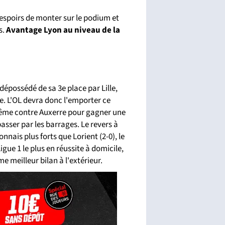
 espoirs de monter sur le podium et
s.
Avantage
Lyon
au niveau de la
 dépossédé de sa 3e place par Lille,
ée. L'OL devra donc l'emporter ce
même contre Auxerre pour gagner une
asser par les barrages. Le revers à
onnais plus forts que Lorient (2-0), le
igue 1 le plus en réussite à domicile,
e meilleur bilan à l'extérieur.