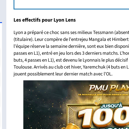
Les effectifs pour Lyon Lens
Lyon a préparé ce choc sans ses milieux Tessmann (absen
(titulaire). Leur compère de l'entrejeu Mangala et Himbert 
l'équipe réserve la semaine dernière, sont eux bien disponib
passes en L1), entré en jeu lors des 3 derniers matchs. L
buts, 4 passes en L1), est devenu le Lyonnais le plus décisi
Toulouse. Arrivés au club cet hiver, Yaremchuk (4 buts en L1
jouent possiblement leur dernier match avec l'OL.