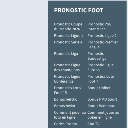
PRONOSTIC FOOT
Pronostic Coupe
Pronostic PSG
du Monde 2026
Inter Milan
Pronostic Ligue 1
Pronostic Ligue 2
Pronostic Serie A
Pronostic Premier
League
Pronostic Liga
Pronostic
Bundesliga
Pronostic Ligue
Pronostic Ligue
des champions
Europa
Pronostic Ligue
Pronostics Loto
Conférence
Foot 7
Pronostics Loto
Bonus Unibet
Foot 15
Bonus betclic
Bonus PMU Sport
Bonus bwint
Bonus Winamax
Comment jouer au
Comment jouer au
loto en ligne
poker en ligne
Codes Promo
Abo TV