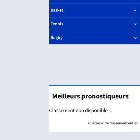
Basket
Tennis
Rugby
Meilleurs pronostiqueurs
Classement non disponible ...
> Découvrir le classement entier