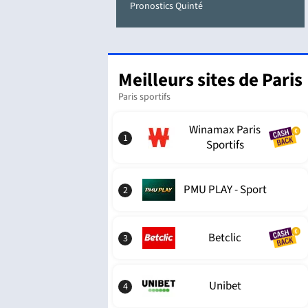
Pronostics Quinté
Meilleurs sites de Paris
Paris sportifs
Winamax Paris
1
Sportifs
PMU PLAY - Sport
2
Betclic
3
Unibet
4