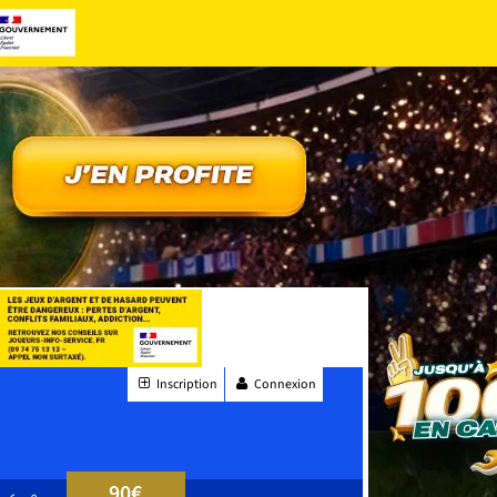
Inscription
Connexion
90€