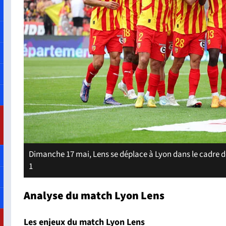
Dimanche 17 mai, Lens se déplace à Lyon dans le cadre de
1
Analyse du match Lyon Lens
Les enjeux du match Lyon Lens