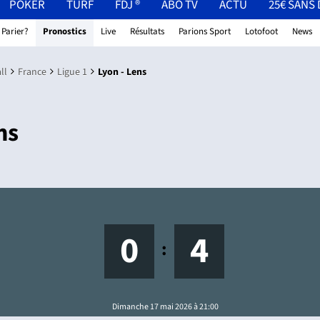
POKER
TURF
FDJ ®
ABO TV
ACTU
25€ SANS
Parier?
Pronostics
Live
Résultats
Parions Sport
Lotofoot
News
ll
France
Ligue 1
Lyon - Lens
ns
0
4
:
dimanche 17 mai 2026 à 21:00