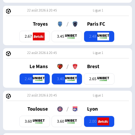
22 août 2026 à 20:45
Ligue 1
Troyes
/
Paris FC
2.48
2.67
3.45
22 août 2026 à 20:45
Ligue 1
Le Mans
/
Brest
2.48
3.40
2.65
22 août 2026 à 20:45
Ligue 1
Toulouse
/
Lyon
2.00
3.60
3.60