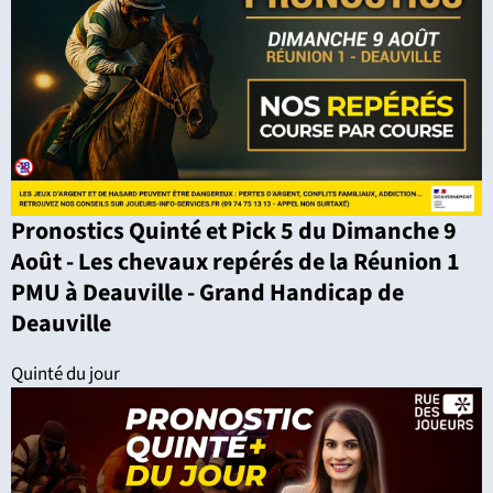
Pronostics Quinté et Pick 5 du Dimanche 9
Août - Les chevaux repérés de la Réunion 1
PMU à Deauville - Grand Handicap de
Deauville
Quinté du jour