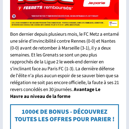
Bon dernier depuis plusieurs mois, le FC Metz a entamé
une série d'invincibilité contre Rennes (0-0) et Nantes
(0-0) avant de retomber à Marseille (3-1), il y a deux
semaines. Et les Grenats se sont un peu plus
rapprochés de la Ligue 2 le week-end dernier en
s'inclinant face au Paris FC (1-3). La dernière défense
de l'élite n'a plus aucun espoir de se sauver bien que sa
relégation ne soit pas encore officielle, la faute à ses 21
revers concédés en 30 journées.
Avantage Le
Havre
au niveau de la forme
1000€ DE BONUS - DÉCOUVREZ
TOUTES LES OFFRES POUR PARIER !