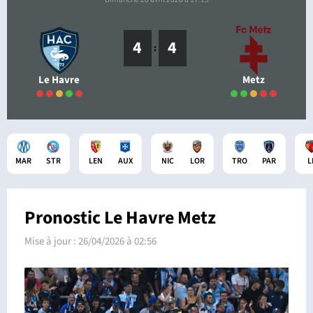
4
4
:
Le Havre
Metz
MAR
STR
LEN
AUX
NIC
LOR
TRO
PAR
L
Pronostic Le Havre Metz
Mise à jour :
26/04/2026 à 02:56