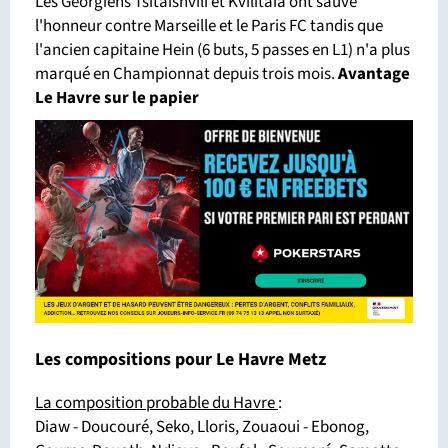
Les Géorgiens Tsitaishvili et Kvilitaia ont sauvé
l'honneur contre Marseille et le Paris FC tandis que
l'ancien capitaine Hein (6 buts, 5 passes en L1) n'a plus
marqué en Championnat depuis trois mois.
Avantage
Le Havre sur le papier
Les compositions pour Le Havre Metz
La composition probable du Havre
:
Diaw - Doucouré, Seko, Lloris, Zouaoui - Ebonog,