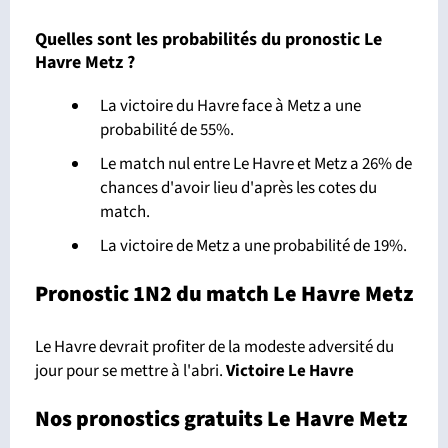
Quelles sont les probabilités du pronostic Le
Havre Metz ?
La victoire du Havre face à Metz a une
probabilité de 55%.
Le match nul entre Le Havre et Metz a 26% de
chances d'avoir lieu d'après les cotes du
match.
La victoire de Metz a une probabilité de 19%.
Pronostic 1N2 du match Le Havre Metz
Le Havre devrait profiter de la modeste adversité du
jour pour se mettre à l'abri.
Victoire Le Havre
Nos pronostics gratuits Le Havre Metz