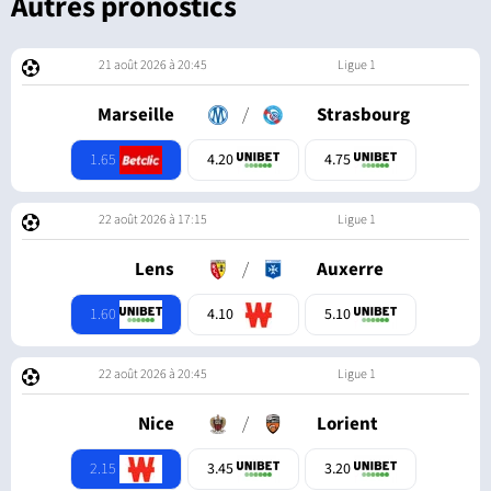
Autres pronostics
21 août 2026 à 20:45
Ligue 1
Marseille
/
Strasbourg
1.65
4.20
4.75
22 août 2026 à 17:15
Ligue 1
Lens
/
Auxerre
1.60
4.10
5.10
22 août 2026 à 20:45
Ligue 1
Nice
/
Lorient
2.15
3.45
3.20