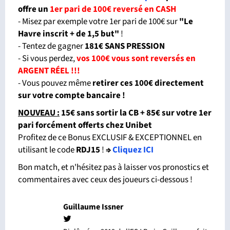
offre un
1er pari de 100€ reversé en CASH
- Misez par exemple votre 1er pari de 100€ sur
"Le
Havre inscrit + de 1,5 but"
!
- Tentez de gagner
181€ SANS PRESSION
- Si vous perdez,
vos 100€ vous sont reversés en
ARGENT RÉEL !!!
- Vous pouvez même
retirer ces 100€ directement
sur votre compte bancaire !
NOUVEAU :
15€ sans sortir la CB + 85€ sur votre 1er
pari forcément offerts chez Unibet
Profitez de ce Bonus EXCLUSIF & EXCEPTIONNEL en
utilisant le code
RDJ15
!
⇒
Cliquez ICI
Bon match, et n'hésitez pas à laisser vos pronostics et
commentaires avec ceux des joueurs ci-dessous !
Guillaume Issner