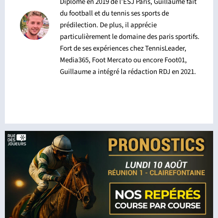
Diplômé en 2019 de l’ESJ Paris, Guillaume fait
du football et du tennis ses sports de
prédilection. De plus, il apprécie
particulièrement le domaine des paris sportifs.
Fort de ses expériences chez TennisLeader,
Media365, Foot Mercato ou encore Foot01,
Guillaume a intégré la rédaction RDJ en 2021.