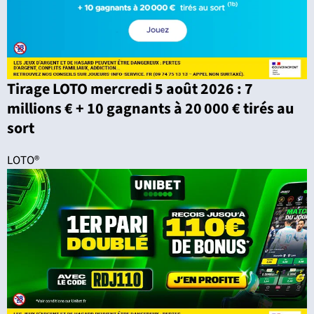
Tirage LOTO mercredi 5 août 2026 : 7
millions € + 10 gagnants à 20 000 € tirés au
sort
LOTO®