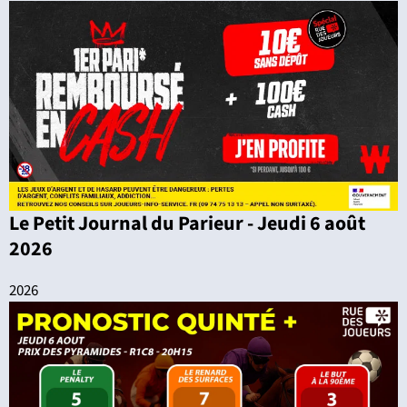
Le Petit Journal du Parieur - Jeudi 6 août
2026
2026