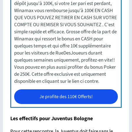
dépôt jusqu'à 100€, si votre 1er pari est perdant,
Winamax vous rembourse jusqu'à 100€ EN CASH
QUE VOUS POUVEZ RETIRER EN CASH SUR VOTRE
COMPTE OU REMISER SI VOUS SOUHAITEZ . C'est
simple rapide et efficace. Grosse offre de la part de
Winamax qui ressort le bonus en CASH pour
quelques temps et qui offre 10€ supplémentaire
pour les visiteurs de RueDesJoueurs durant
quelques semaines uniquement, profitez-en vite!!
Vous pouvez en plus aussi profiter du bonus Poker
de 250€. Cette offre exclusive est uniquement
disponible en cliquant sur le lien ci contre.
Je profite des 110€ Offerts!
Les effectifs pour Juventus Bologne
Pour cette rencontre, la Juventus doit faire sans le