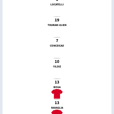
LOCATELLI
19
THURAM-ULIEN
7
CONCEICAO
10
YILDIZ
13
BOGA
13
RAVAGLIA