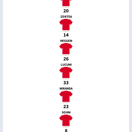
20
ZORTEA
14
HEGGEM
26
LUCUMI
33
MIRANDA
23
SOHM
8