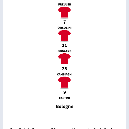
FREULER
7
ORSOLINI
21
ODGAARD
28
CAMBIAGHI
9
CASTRO
Bologne