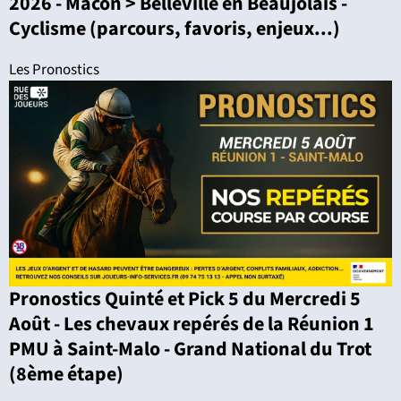
2026 - Mâcon > Belleville en Beaujolais -
Cyclisme (parcours, favoris, enjeux...)
Les Pronostics
Pronostics Quinté et Pick 5 du Mercredi 5
Août - Les chevaux repérés de la Réunion 1
PMU à Saint-Malo - Grand National du Trot
(8ème étape)