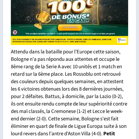
Attendu dans la bataille pour l'Europe cette saison,
Bologne n'a pas répondu aux attentes et occupe le
8ème rang de la Serie A avec 10 unités et 1 match en
retard sur la 6ème place. Les Rossoblu ont retrouvé
des couleurs depuis quelques semaines, en attestent
les 6 victoires obtenues lors des 8 dernières journées,
pour 2 défaites. Battus, à domicile, par la Lazio (0-2),
ils ont ensuite rendu compte de leur supériorité contre
des mal classés, la Cremonese (1-2) et Lecce le week-
end dernier (2-0). Cette semaine, Bologne s'est fait
éliminer en quart de finale de Ligue Europa suite à son
lourd revers dans l'antre d'Aston Villa (4-0).
Petit