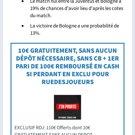
Le match nul entre la Juventus et Bologne a
19% de chances d'avoir lieu d'après les cotes
du match.
La victoire de Bologne a une probabilité de
13%.
10€ GRATUITEMENT, SANS AUCUN
DÉPÔT NÉCESSAIRE, SANS CB + 1ER
PARI DE 100€ REMBOURSÉ EN CASH
SI PERDANT EN EXCLU POUR
RUEDESJOUEURS
EXCLUSIF RDJ: 110€ Offerts dont 10€
GRATUITEMENT SANS AUCUN DEPOT