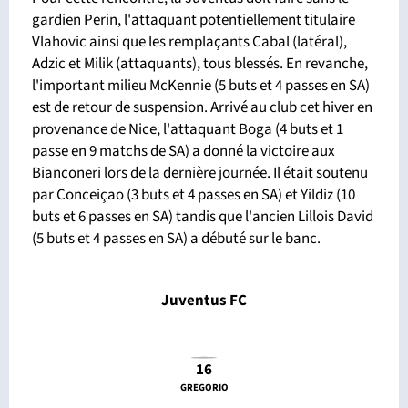
gardien Perin, l'attaquant potentiellement titulaire
Vlahovic ainsi que les remplaçants Cabal (latéral),
Adzic et Milik (attaquants), tous blessés. En revanche,
l'important milieu McKennie (5 buts et 4 passes en SA)
est de retour de suspension. Arrivé au club cet hiver en
provenance de Nice, l'attaquant Boga (4 buts et 1
passe en 9 matchs de SA) a donné la victoire aux
Bianconeri lors de la dernière journée. Il était soutenu
par Conceiçao (3 buts et 4 passes en SA) et Yildiz (10
buts et 6 passes en SA) tandis que l'ancien Lillois David
(5 buts et 4 passes en SA) a débuté sur le banc.
Juventus FC
16
GREGORIO