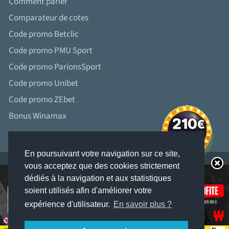
Comment parier
Comparateur de cotes
Code promo Betclic
Code promo PMU Sport
Code promo ParionsSport
Code promo Unibet
Code promo ZEbet
Bonus Winamax
En poursuivant votre navigation sur ce site,
vous acceptez que des cookies strictement
dédiés à la navigation et aux statistiques
soient utilisés afin d'améliorer votre
LES JEUX D’ARGENT ET DE HASARD PEUVENT ÊTRE DANGEREUX : PERTES
D’ARGENT, CONFLITS FAMILIAUX, ADDICTION...
expérience d'utilisateur.
En savoir plus ?
RETROUVEZ NOS CONSEILS SUR JOUEURS-INFO-SERVICE. FR (09 74 75 13 13 –
APPEL NON SURTAXÉ).