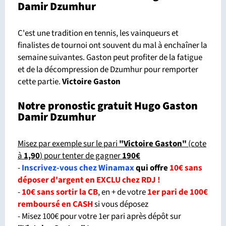
Damir Dzumhur
C'est une tradition en tennis, les vainqueurs et
finalistes de tournoi ont souvent du mal à enchaîner la
semaine suivantes. Gaston peut profiter de la fatigue
et de la décompression de Dzumhur pour remporter
cette partie.
Victoire Gaston
Notre pronostic gratuit Hugo Gaston
Damir Dzumhur
Misez par exemple sur le pari
"Victoire Gaston"
(cote
à
1,90
) pour tenter de gagner
190€
-
Inscrivez-vous chez Winamax
qui offre
10€ sans
déposer d'argent en EXCLU chez RDJ !
-
10€ sans sortir la CB
, en + de votre
1er pari de 100€
remboursé en CASH
si vous déposez
- Misez 100€ pour votre 1er pari après dépôt sur