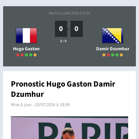
mardi 21 juillet 2026 à 15:55
0
0
:
5 : 0
Hugo Gaston
Damir Dzumhur
Pronostic Hugo Gaston Damir
Dzumhur
Mise à jour :
20/07/2026 à 18:09