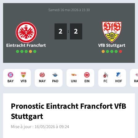
samedi 16 mai 2026 à 15:30
2
2
:
Eintracht Francfort
VfB Stuttgart
BAY
VFB
MAY
PAD
UNI
EIN
FC
HOF
R
Pronostic Eintracht Francfort VfB
Stuttgart
Mise à jour :
16/05/2026 à 09:24