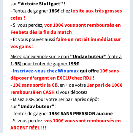
sur
"
Victoire Stuttgart"
!
- Tentez de gagner
186€
chez
le site aux très grosses
cotes !
- Si vous perdez,
vos 100€ vous sont remboursés en
Feebets dès la fin du match
- Et vous pouvez aussi
faire un retrait immédiat sur
vos gains !
Misez par exemple sur le pari
"Undav buteur
"
(cote à
1,95
) pour tenter de gagner
195€
-
Inscrivez-vous chez Winamax
qui offre
10€ sans
déposer d'argent en EXCLU chez RDJ !
-
10€ sans sortir la CB
, en + de votre
1er pari de 100€
remboursé en CASH
si vous déposez
- Misez 100€ pour votre 1er pari après dépôt
sur
"Undav buteur"
!
- Tentez de gagner
195€ SANS PRESSION aucune
- Si vous perdez,
vos 100€ vous sont remboursés en
ARGENT RÉEL !!!