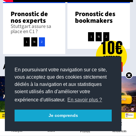
Pronostic de
Pronostic des
nos experts
bookmakers
Stuttgart assure sa
place en C1 ?
1
N
2
1
N
2
Autres pronostics
En poursuivant votre navigation sur ce site,
vous acceptez que des cookies strictement
28 août 2026 à 20:30
Bundesliga
dédiés à la navigation et aux statistiques
soient utilisés afin d'améliorer votre
Bayern Munich
/
VfB Stuttgart
expérience d'utilisateur.
En savoir plus ?
1.28
6.75
8.00
Je comprends
4
29 août 2026 à 15:30
Bundesliga
Stats
Analyse
Tendances
Pronos