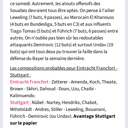
ce samedi. Autrement, les atouts offensifs des
Souabes devraient tous être aptes. On pense à l'ailier
Leweling (7 buts, 9 passes), au Marocain El Khanouss
(4 buts en Bundesliga, 5 buts en C3) et aux influents
Tiago Tomas (5 buts) et Führich (7 buts, 6 passes) entre
autres. On n'oublie pas bien sûr les redoutables
attaquants Demirovic (12 buts) et surtout Undav (19
buts) qui ont tous deux pu trouver la faille dans la
défense du Bayer la semaine dernière.
Les compositions probables pour Eintracht Francfort -
Stuttgart :
Eintracht Francfort :
Zetterer - Amenda, Koch, Theate,
Brown - Skhiri, Dahoud - Doan, Uzu, Chaïbi -
Kalimuendo.
Stuttgart :
Nübel - Nartey, Hendriks, Chabot,
Mittelstädt - Andres, Stiller - Leweling, Bouanani,
Führich - Demirovic (ou Undav).
Avantage Stuttgart
sur le papier