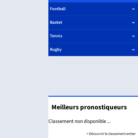
Football
Basket
Tennis
Rugby
Meilleurs pronostiqueurs
Classement non disponible ...
> Découvrir le classement entier