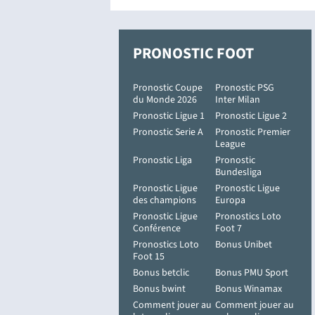
PRONOSTIC FOOT
Pronostic Coupe
Pronostic PSG
du Monde 2026
Inter Milan
Pronostic Ligue 1
Pronostic Ligue 2
Pronostic Serie A
Pronostic Premier
League
Pronostic Liga
Pronostic
Bundesliga
Pronostic Ligue
Pronostic Ligue
des champions
Europa
Pronostic Ligue
Pronostics Loto
Conférence
Foot 7
Pronostics Loto
Bonus Unibet
Foot 15
Bonus betclic
Bonus PMU Sport
Bonus bwint
Bonus Winamax
Comment jouer au
Comment jouer au