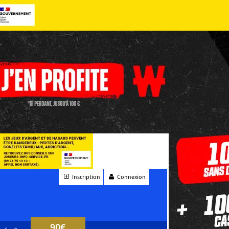
Inscription
Connexion
90€