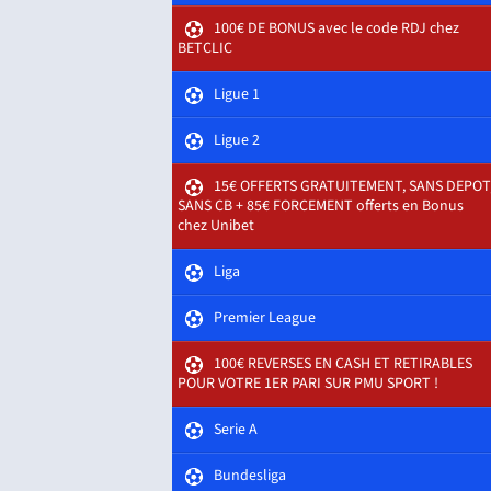
100€ DE BONUS avec le code RDJ chez
BETCLIC
Ligue 1
Ligue 2
15€ OFFERTS GRATUITEMENT, SANS DEPOT
SANS CB + 85€ FORCEMENT offerts en Bonus
chez Unibet
Liga
Premier League
100€ REVERSES EN CASH ET RETIRABLES
POUR VOTRE 1ER PARI SUR PMU SPORT !
Serie A
Bundesliga