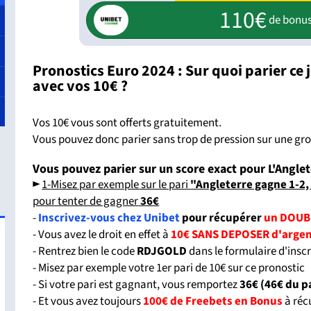
110€
de bonu
Pronostics Euro 2024 : Sur quoi parier ce 
avec vos 10€ ?
Vos 10€ vous sont offerts gratuitement.
Vous pouvez donc parier sans trop de pression sur une gr
Vous pouvez parier sur un score exact pour L'Anglet
►
1-
Misez par exemple sur le pari
"Angleterre gagne 1-2, 
pour tenter de gagner
36€
-
Inscrivez-vous chez Unibet
pour récupérer
un DOUB
- Vous avez le droit en effet à
10€ SANS DEPOSER d'argent
- Rentrez bien le code
RDJGOLD
dans le formulaire d'insc
- Misez par exemple votre 1er pari de 10€ sur ce pronostic
- Si votre pari est gagnant, vous remportez
36€ (46€ du pa
- Et vous avez toujours
100€ de Freebets en Bonus
à réc