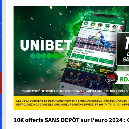
10€ offerts SANS DEPÔT sur l'euro 2024 :