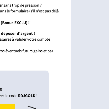
er sans trop de pression ?
ans le formulaire (s'il n'est pas déjà
D
(Bonus EXCLU) !
à déposer d'argent !
ssaires à valider votre compte
s éventuels futurs gains et par
ER
vec le code
RDJGOLD
!