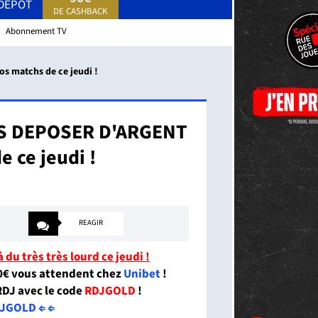
 DÉPÔT
DE CASHBACK
Abonnement TV
s matchs de ce jeudi !
NS DEPOSER D'ARGENT
e ce jeudi !
REAGIR
 du très très lourd ce jeudi !
 10€ vous attendent chez
Unibet
!
RDJ av
ec le
code
RDJGOLD
!
RDJGOLD ⇐ ⇐