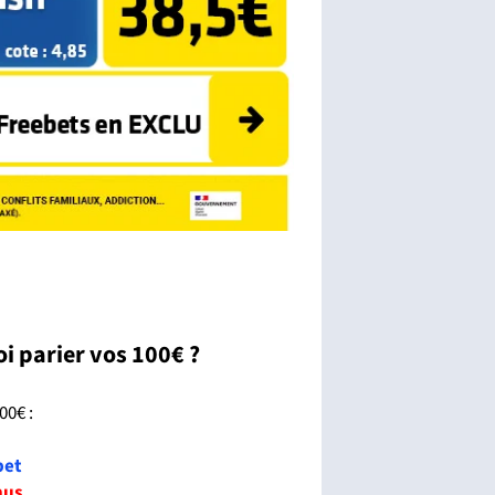
i parier vos 100€ ?
00€ :
bet
nus