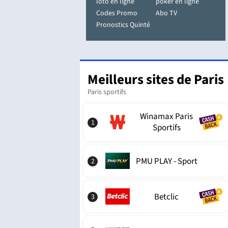
loto en ligne
poker en ligne
Codes Promo
Abo TV
Pronostics Quinté
Meilleurs sites de Paris
Paris sportifs
Winamax Paris
1
Sportifs
PMU PLAY - Sport
2
Betclic
3