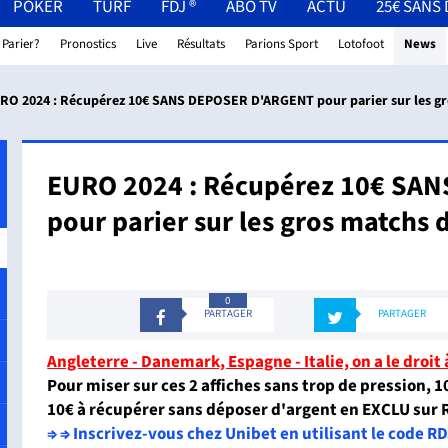
POKER
TURF
FDJ ®
ABO TV
ACTU
25€ SANS
Parier?
Pronostics
Live
Résultats
Parions Sport
Lotofoot
News
RO 2024 : Récupérez 10€ SANS DEPOSER D'ARGENT pour parier sur les gro
EURO 2024 : Récupérez 10€ SA
pour parier sur les gros matchs d
0
PARTAGER
PARTAGER
Angleterre - Danemark, Espagne - Italie, on a le droit à
Pour miser sur ces 2 affiches sans trop de pression,
10€ à récupérer sans déposer d'argent en EXCLU sur 
⇒ ⇒ Inscrivez-vous chez Unibet en utilisant le code 