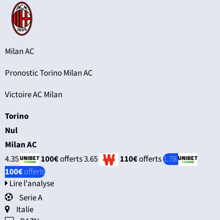
Milan AC
Pronostic Torino Milan AC
Victoire AC Milan
Torino
Nul
Milan AC
4.35
100€
offerts
3.65
110€
offerts
1.78
100€
offerts
Lire l'analyse
Serie A
Italie