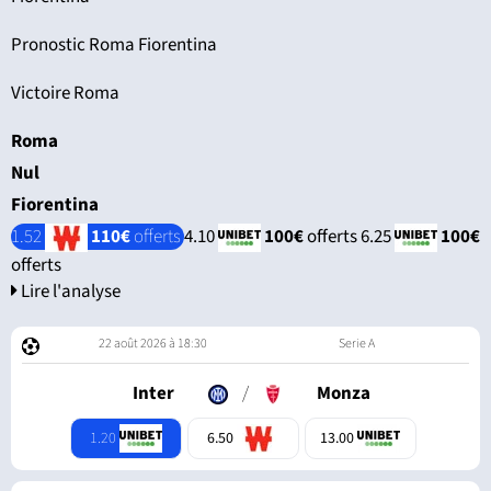
Pronostic Roma Fiorentina
Victoire Roma
Roma
Nul
Fiorentina
1.52
110€
offerts
4.10
100€
offerts
6.25
100€
offerts
Lire l'analyse
22 août 2026 à 18:30
Serie A
Inter
/
Monza
1.20
6.50
13.00