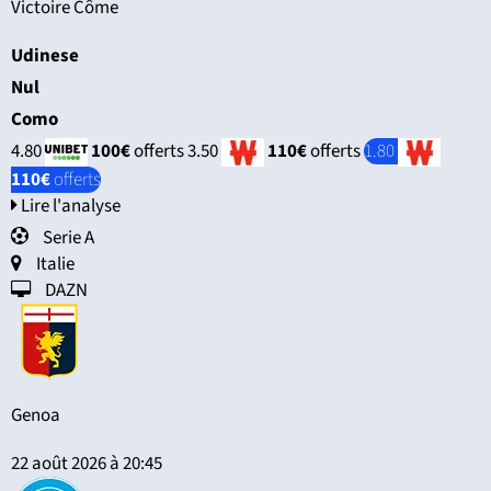
Victoire Côme
Udinese
Nul
Como
4.80
100€
offerts
3.50
110€
offerts
1.80
110€
offerts
Lire l'analyse
Serie A
Italie
DAZN
Genoa
22 août 2026 à 20:45