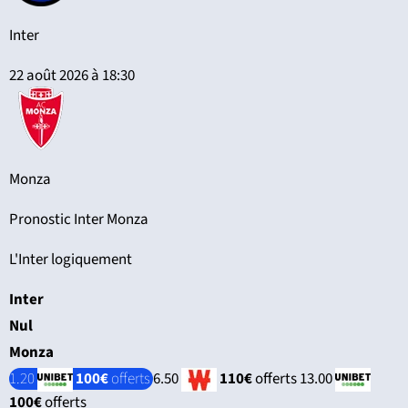
Inter
22 août 2026 à 18:30
Monza
Pronostic Inter Monza
L'Inter logiquement
Inter
Nul
Monza
1.20
100€
offerts
6.50
110€
offerts
13.00
100€
offerts