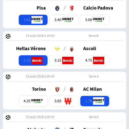
Pisa
/
Calcio Padova
1.62
3.40
5.00
23 août 2026 à 19:00
Serie B
Hellas Vérone
/
Ascoli
1.53
3.15
4.75
23 août 2026 à 20:45
Serie A
Torino
/
AC Milan
1.78
4.35
3.65
23 août 2026 à 20:45
Serie A