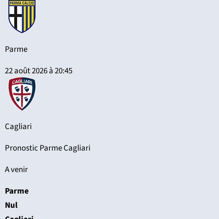
Parme
22 août 2026 à 20:45
Cagliari
Pronostic Parme Cagliari
A venir
Parme
Nul