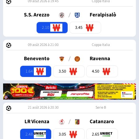
09 août 2026 à 19:45
Coppa Italia
S.S. Arezzo
/
Feralpisalò
2.10
3.45
09 août 2026 à 21:00
Coppa Italia
Benevento
/
Ravenna
1.64
3.50
4.50
21 août 2026 à 20:30
Serie B
LR Vicenza
/
Catanzaro
2.48
3.05
2.65