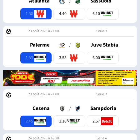
Atalanta
/
Sassuolo
1.50
4.40
6.10
23 août 2026 à 21:00
Serie B
Palerme
/
Juve Stabia
1.53
3.55
6.00
23 août 2026 à 21:00
Serie B
Cesena
/
Sampdoria
2.45
3.10
2.67
24 août 2026 à 18:30
Serie A