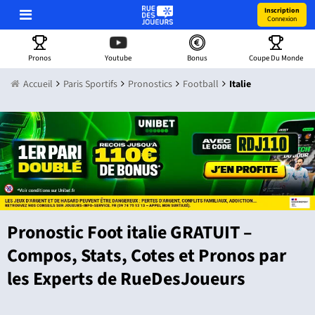
Inscription
Connexion
Pronos
Youtube
Bonus
Coupe Du Monde
Accueil
Paris Sportifs
Pronostics
Football
Italie
Pronostic Foot italie GRATUIT –
Compos, Stats, Cotes et Pronos par
les Experts de RueDesJoueurs