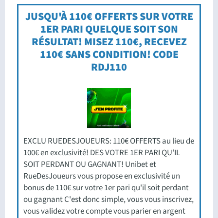
JUSQU'À 110€ OFFERTS SUR VOTRE
1ER PARI QUELQUE SOIT SON
RÉSULTAT! MISEZ 110€, RECEVEZ
110€ SANS CONDITION! CODE
RDJ110
EXCLU RUEDESJOUEURS: 110€ OFFERTS au lieu de
100€ en exclusivité! DES VOTRE 1ER PARI QU'IL
SOIT PERDANT OU GAGNANT! Unibet et
RueDesJoueurs vous propose en exclusivité un
bonus de 110€ sur votre 1er pari qu'il soit perdant
ou gagnant C'est donc simple, vous vous inscrivez,
vous validez votre compte vous parier en argent