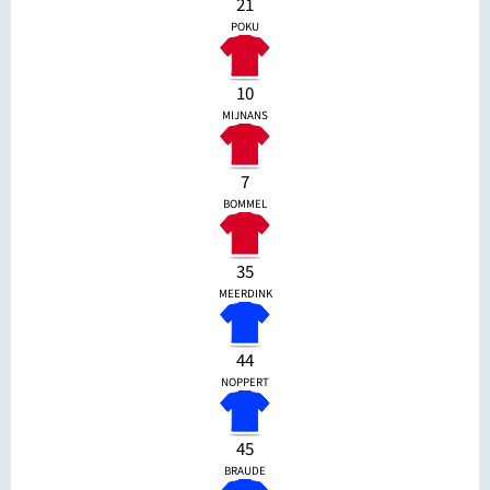
21
POKU
10
MIJNANS
7
BOMMEL
35
MEERDINK
44
NOPPERT
45
BRAUDE