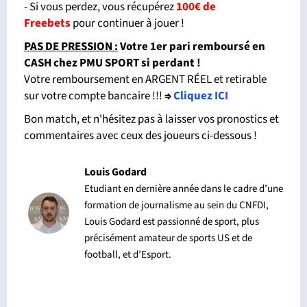
- Si vous perdez, vous récupérez
100€ de
Freebets
pour continuer à jouer !
PAS DE PRESSION :
Votre 1er pari remboursé en
CASH chez PMU SPORT si perdant
!
Votre remboursement en ARGENT RÉEL et retirable
sur votre compte bancaire !!!
⇒
Cliquez ICI
Bon match, et n'hésitez pas à laisser vos pronostics et
commentaires avec ceux des joueurs ci-dessous !
Louis Godard
Etudiant en dernière année dans le cadre d’une
formation de journalisme au sein du CNFDI,
Louis Godard est passionné de sport, plus
précisément amateur de sports US et de
football, et d’Esport.