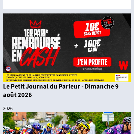
Le Petit Journal du Parieur - Dimanche 9
août 2026
2026