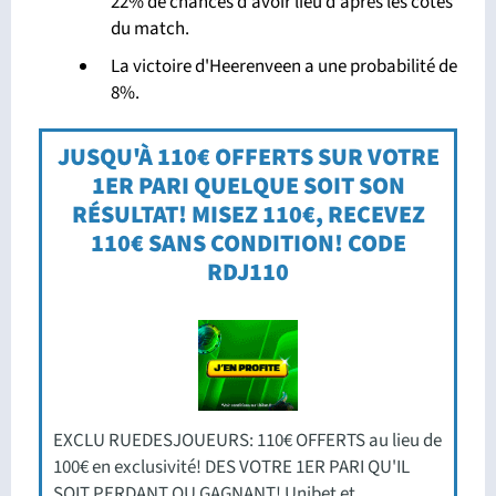
22% de chances d'avoir lieu d'après les cotes
du match.
La victoire d'Heerenveen a une probabilité de
8%.
JUSQU'À 110€ OFFERTS SUR VOTRE
1ER PARI QUELQUE SOIT SON
RÉSULTAT! MISEZ 110€, RECEVEZ
110€ SANS CONDITION! CODE
RDJ110
EXCLU RUEDESJOUEURS: 110€ OFFERTS au lieu de
100€ en exclusivité! DES VOTRE 1ER PARI QU'IL
SOIT PERDANT OU GAGNANT! Unibet et