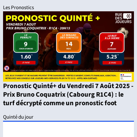
Les Pronostics
Pronostic Quinté+ du Vendredi 7 Août 2025 -
Prix Bruno Coquatrix (Cabourg R1C4) : le
turf décrypté comme un pronostic foot
Quinté du jour