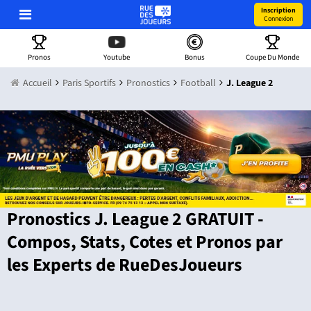
Inscription
Connexion
Pronos
Youtube
Bonus
Coupe Du Monde
Accueil
Paris Sportifs
Pronostics
Football
J. League 2
Pronostics J. League 2 GRATUIT -
Compos, Stats, Cotes et Pronos par
les Experts de RueDesJoueurs