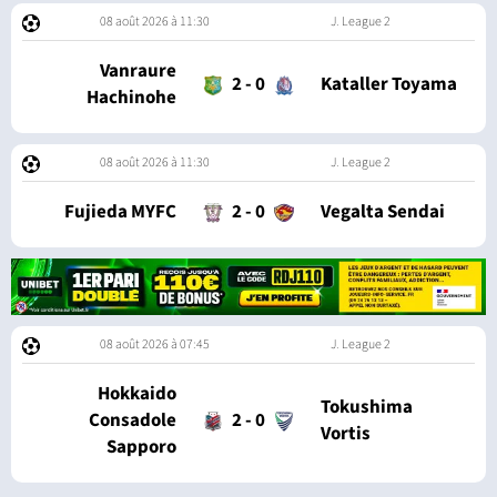
08 août 2026 à 11:30
J. League 2
Vanraure
2
-
0
Kataller Toyama
Hachinohe
08 août 2026 à 11:30
J. League 2
Fujieda MYFC
2
-
0
Vegalta Sendai
08 août 2026 à 07:45
J. League 2
Hokkaido
Tokushima
Consadole
2
-
0
Vortis
Sapporo