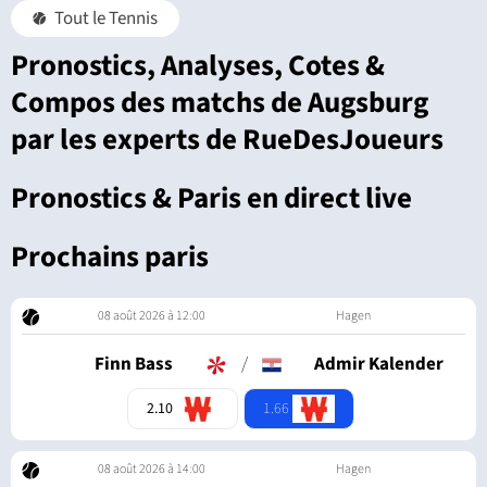
Tout le Tennis
Pronostics, Analyses, Cotes &
Compos des matchs de Augsburg
par les experts de RueDesJoueurs
Pronostics & Paris en direct live
Prochains paris
08 août 2026 à 12:00
Hagen
Finn Bass
/
Admir Kalender
1.66
2.10
08 août 2026 à 14:00
Hagen