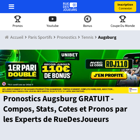
Inscription
Connexion
Pronos
Youtube
Bonus
Coupe Du Monde
Accueil
Paris Sportifs
Pronostics
Tennis
Augsburg
Pronostics Augsburg GRATUIT -
Compos, Stats, Cotes et Pronos par
les Experts de RueDesJoueurs