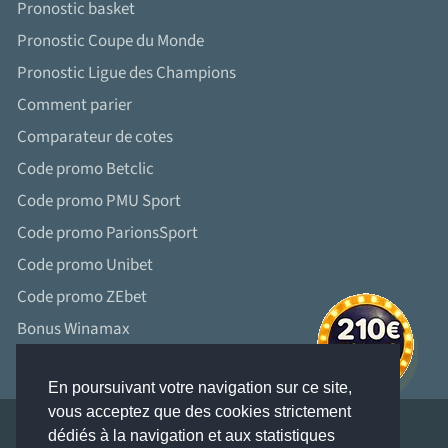
Pronostic basket
Pronostic Coupe du Monde
Pronostic Ligue des Champions
Comment parier
Comparateur de cotes
Code promo Betclic
Code promo PMU Sport
Code promo ParionsSport
Code promo Unibet
Code promo ZEbet
Bonus Winamax
En poursuivant votre navigation sur ce site,
vous acceptez que des cookies strictement
dédiés à la navigation et aux statistiques