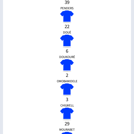
39
PENDERS
22
DOUÉ
6
DOUKOURÉ
2
OMOBAMIDELE
3
CHILWELL
29
MOURABET