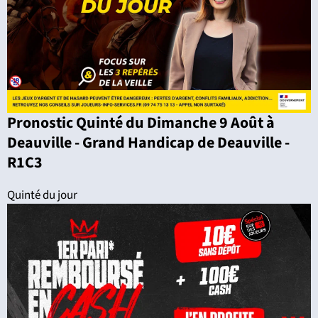
Pronostic Quinté du Dimanche 9 Août à
Deauville - Grand Handicap de Deauville -
R1C3
Quinté du jour