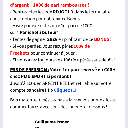
d'argent + 100€ de pari remboursés !
- Rentrez bien le code
RDJGOLD
dans le formulaire
d'inscription pour obtenir ce Bonus
- Misez par exemple votre 1er pari de 100€
sur
"Panichelli buteur
"
!
- Tentez de gagner
262€
en profitant de ce
BONUS !
- Si vous perdez, vous récupérez
100€ de
Freebets
pour continuer à jouer !
- Et vous avez toujours vos 10€ récupérés sans dépôt !
PAS DE PRESSION :
Votre 1er pari reversé en CASH
chez PMU SPORT si perdant
!
Jusqu'à 100€ en ARGENT RÉEL et retirable sur votre
compte bancaire !!!
⇒
Cliquez ICI
Bon match, et n'hésitez pas à laisser vos pronostics et
commentaires avec ceux des joueurs ci-dessous !
Guillaume Issner