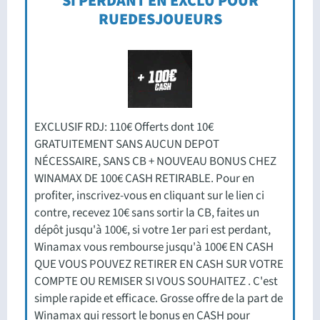
SI PERDANT EN EXCLU POUR
RUEDESJOUEURS
EXCLUSIF RDJ: 110€ Offerts dont 10€
GRATUITEMENT SANS AUCUN DEPOT
NÉCESSAIRE, SANS CB + NOUVEAU BONUS CHEZ
WINAMAX DE 100€ CASH RETIRABLE. Pour en
profiter, inscrivez-vous en cliquant sur le lien ci
contre, recevez 10€ sans sortir la CB, faites un
dépôt jusqu'à 100€, si votre 1er pari est perdant,
Winamax vous rembourse jusqu'à 100€ EN CASH
QUE VOUS POUVEZ RETIRER EN CASH SUR VOTRE
COMPTE OU REMISER SI VOUS SOUHAITEZ . C'est
simple rapide et efficace. Grosse offre de la part de
Winamax qui ressort le bonus en CASH pour