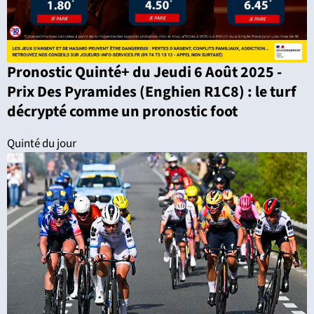
Pronostic Quinté+ du Jeudi 6 Août 2025 -
Prix Des Pyramides (Enghien R1C8) : le turf
décrypté comme un pronostic foot
Quinté du jour