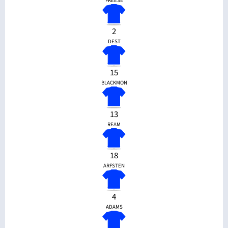
FREESE
2
DEST
15
BLACKMON
13
REAM
18
ARFSTEN
4
ADAMS