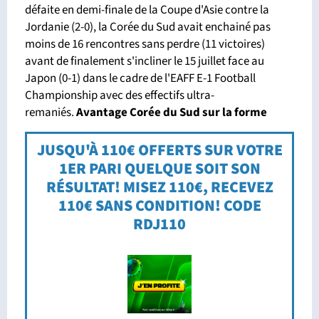
défaite en demi-finale de la Coupe d'Asie contre la
Jordanie (2-0), la Corée du Sud avait enchainé pas
moins de 16 rencontres sans perdre (11 victoires)
avant de finalement s'incliner le 15 juillet face au
Japon (0-1) dans le cadre de l'EAFF E-1 Football
Championship avec des effectifs ultra-
remaniés.
Avantage Corée du Sud sur la forme
JUSQU'À 110€ OFFERTS SUR VOTRE
1ER PARI QUELQUE SOIT SON
RÉSULTAT! MISEZ 110€, RECEVEZ
110€ SANS CONDITION! CODE
RDJ110