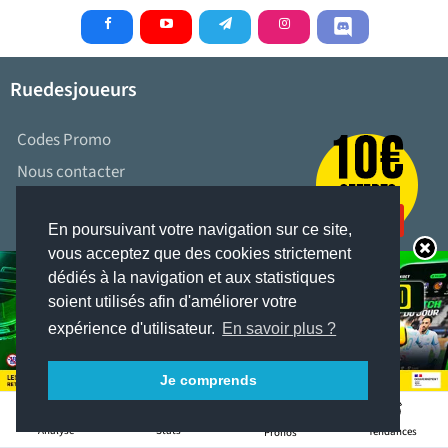
Ruedesjoueurs
Codes Promo
Nous contacter
Qui sommes nous ?
En poursuivant votre navigation sur ce site,
L’Équipe de rédaction
vous acceptez que des cookies strictement
Presse
dédiés à la navigation et aux statistiques
Jobs
soient utilisés afin d'améliorer votre
Conditions d'utilisation
expérience d'utilisateur.
En savoir plus ?
Mentions légales
Je comprends
Politique de confidentialité
2
FAQ VIP
Stats
Analyse
Tendances
Pronos