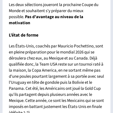
Les deux sélections joueront la prochaine Coupe du
Monde et souhaitent s'y préparer du mieux
possible.
Pas d'avantage
au niveau de la
motivation
L’état de forme
Les États-Unis, coachés par Mauricio Pochettino, sont
en pleine préparation pour le mondial 2026 qui se
déroulera chez eux, au Mexique et au Canada. Déjà
qualifiée donc, la Team USA reste sur un tournoi raté à
la maison, la Copa America, en ne sortant même pas
d'une poules pourtant largement à sa portée avec seul
l'Uruguay en tête de gondole puis la Bolivie et le
Panama. Cet été, les Américains ont joué la Gold Cup
qu'ils partagent depuis plusieurs années avec le
Mexique. Cette année, ce sont les Mexicains qui se sont
imposés en battant justement les États-Unis en finale
(défaite 1-2).