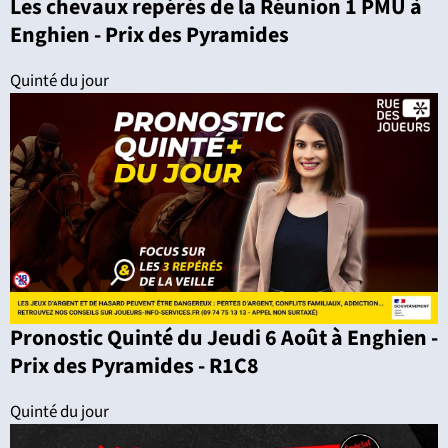
Les chevaux repérés de la Réunion 1 PMU à
Enghien - Prix des Pyramides
Quinté du jour
Pronostic Quinté du Jeudi 6 Août à Enghien -
Prix des Pyramides - R1C8
Quinté du jour