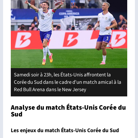
Samedi soir à 23h, les États-Unis affrontent la
Corée du Sud dans le cadre d'un match amical à la
Red Bull Arena dans le New Jersey
Analyse du match États-Unis Corée du
Sud
Les enjeux du match États-Unis Corée du Sud