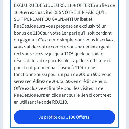
EXCLU RUEDESJOUEURS: 110€ OFFERTS au lieu de
100€ en exclusivité! DES VOTRE 1ER PARI QU'IL
SOIT PERDANT OU GAGNANT! Unibet et
RueDesJoueurs vous propose en exclusivité un
bonus de 110€ sur votre 1er pari qu'il soit perdant
ou gagnant C'est donc simple, vous vous inscrivez,
vous validez votre compte vous parier en argent
réel vous recevez jusqu'à 110€ quelque soit le
résultat de votre pari. Facile, rapide et efficace et
pour tout premier pari jusqu'à 110€ (mais
fonctionne aussi pour un pari de 20€ ou 50€, vous
serez recréditez de 20€ ou 50€ en crédit de jeux.
Offre exclusive et limitée pour les visiteurs de
RueDesJoueurs en cliquant sur le lien ci contre et
en utilisant le code RDJ110.
Je profite des 110€ Offerts!