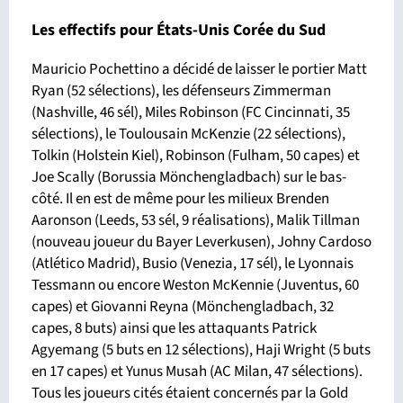
Les effectifs pour États-Unis Corée du Sud
Mauricio Pochettino a décidé de laisser le portier Matt
Ryan (52 sélections), les défenseurs Zimmerman
(Nashville, 46 sél), Miles Robinson (FC Cincinnati, 35
sélections), le Toulousain McKenzie (22 sélections),
Tolkin (Holstein Kiel), Robinson (Fulham, 50 capes) et
Joe Scally (Borussia Mönchengladbach) sur le bas-
côté. Il en est de même pour les milieux Brenden
Aaronson (Leeds, 53 sél, 9 réalisations), Malik Tillman
(nouveau joueur du Bayer Leverkusen), Johny Cardoso
(Atlético Madrid), Busio (Venezia, 17 sél), le Lyonnais
Tessmann ou encore Weston McKennie (Juventus, 60
capes) et Giovanni Reyna (Mönchengladbach, 32
capes, 8 buts) ainsi que les attaquants Patrick
Agyemang (5 buts en 12 sélections), Haji Wright (5 buts
en 17 capes) et Yunus Musah (AC Milan, 47 sélections).
Tous les joueurs cités étaient concernés par la Gold