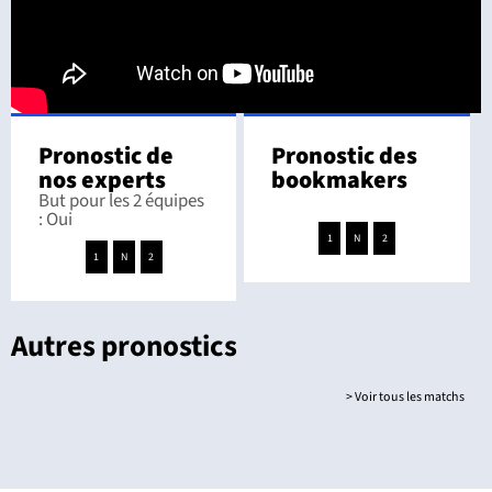
Pronostic de
Pronostic des
nos experts
bookmakers
But pour les 2 équipes
: Oui
1
N
2
1
N
2
Autres pronostics
> Voir tous les matchs