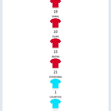
19
YAMAL
10
OLMO
15
BAENA
21
OYARZABAL
1
COURTOIS