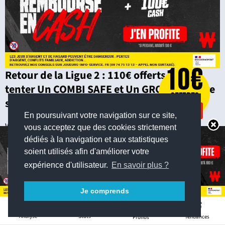
Retour de la Ligue 2 : 110€ offerts pour
tenter Un COMBI SAFE et Un GROS COMBI ce
samedi
En poursuivant votre navigation sur ce site,
Winamax Sport
vous acceptez que des cookies strictement
dédiés à la navigation et aux statistiques
soient utilisés afin d'améliorer votre
expérience d'utilisateur.
En savoir plus ?
Je comprends
37
Stats
Analyse
Tendances
Pronos