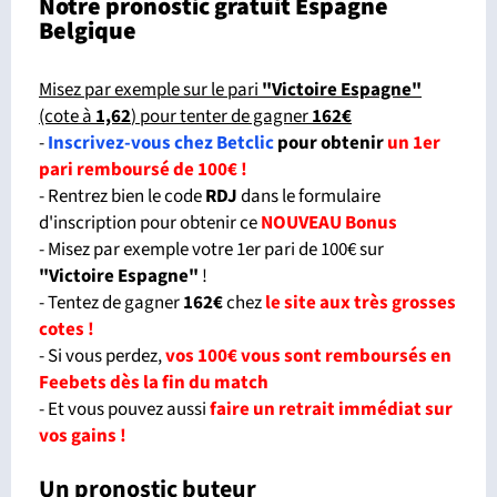
Notre pronostic gratuit Espagne
Belgique
Misez par exemple sur le pari
"Victoire Espagne"
(cote à
1,62
) pour tenter de gagner
162€
-
Inscrivez-vous chez Betclic
pour obtenir
un 1er
pari remboursé de 100€ !
- Rentrez bien le code
RDJ
dans le formulaire
d'inscription pour obtenir ce
NOUVEAU Bonus
- Misez par exemple votre 1er pari de 100€ sur
"Victoire Espagne
"
!
- Tentez de gagner
162€
chez
le site aux très grosses
cotes !
- Si vous perdez,
vos 100€ vous sont remboursés en
Feebets dès la fin du match
- Et vous pouvez aussi
faire un retrait immédiat sur
vos gains !
Un pronostic buteur