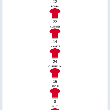
12
PORRO
22
CUBARSI
14
LAPORTE
24
CURURELLA
16
RODRI
8
RUIZ