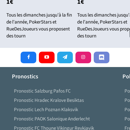
1€
1€
Tous les dimanches jusqu'à la fin
Tous les dimanches jusqu'à
de l'année, PokerStars et
de l'année, PokerStars et
RueDesJoueurs vous proposent
RueDesJoueurs vous prop
des tourn
des tourn
Pronostics
Po
Pronostic Salzburg Pafos FC
Po
Pronostic Hradec Kralove Besiktas
Po
Pronostic Lech Poznan Klaksvik
Po
Pronostic PAOK Salonique Anderlecht
Po
Pronostic FC Thoune Vikingur Reykjavik
Fr