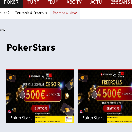
POKER
TURF
FDJ ®
ABO TV
ACTU
25€ SANS
uer ?
Tournois & Freerolls
Promos & News
ars
PokerStars
PokerStars
PokerStars