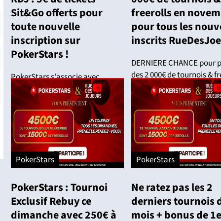
Sit&Go offerts pour
freerolls en nove
toute nouvelle
pour tous les nou
inscription sur
inscrits RueDesJo
PokerStars !
DERNIERE CHANCE pour pr
des 2 000€ de tournois & fr
PokerStars s'associe avec
du mois de novembre en v
RueDesJoueurs pour vous
proposer en exclusivité un bonus
de 5€ de ticke
PokerStars
PokerStars
PokerStars : Tournoi
Ne ratez pas les 2
Exclusif Rebuy ce
derniers tournois 
dimanche avec 250€ à
mois + bonus de 1