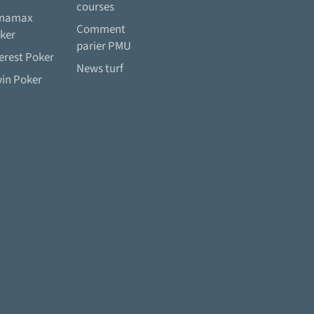
courses
inamax
Comment
ker
parier PMU
erest Poker
News turf
in Poker