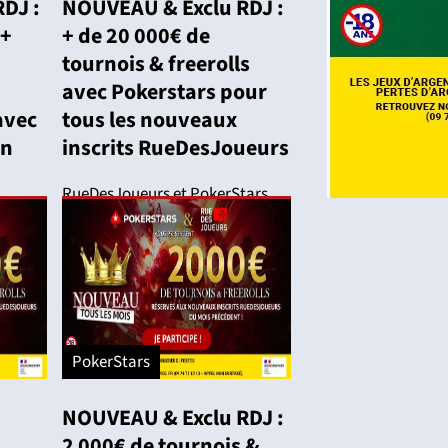
DJ :
NOUVEAU & Exclu RDJ :
 +
+ de 20 000€ de
tournois & freerolls
avec Pokerstars pour
avec
tous les nouveaux
en
inscrits RueDesJoueurs
RueDesJoueurs et PokerStars
s'associent jusqu'en juin 2024 et
tars
vous proposent 2 séries de
embre
tournois &
éries
PokerStars
2
NOUVEAU & Exclu RDJ :
&
2 000€ de tournois &