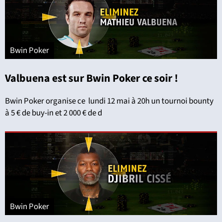
Bwin Poker
Valbuena est sur Bwin Poker ce soir !
Bwin Poker organise ce lundi 12 mai à 20h un tournoi bounty
à 5 € de buy-in et 2 000 € de d
Bwin Poker