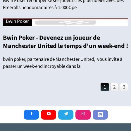
Bwin Poker récompense ses joueurs les plus fidèles avec des
Freerolls hebdomadaires à 1.000€ pe
Bwin Poker
Bwin Poker - Devenez un joueur de
Manchester United le temps d'un week-end !
bwin poker, partenaire de Manchester United, vous invite à
passer un week-end incroyable dans la
1
2
3