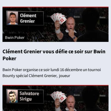
Bwin Poker
Clément Grenier vous défie ce soir sur Bwin
Poker
Bwin Poker organise ce soir lundi 16 décembre un tournoi
Bounty spécial Clément Grenier, joueur