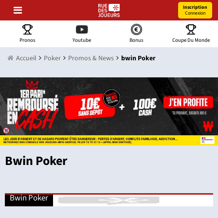
Inscription
Connexion
Pronos
Youtube
Bonus
Coupe Du Monde
Accueil
Poker
Promos & News
bwin Poker
Bwin Poker
Bwin Poker