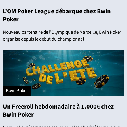
L'OM Poker League débarque chez Bwin
Poker
Nouveau partenaire de l'Olympique de Marseille, Bwin Poker
organise depuis le début du championnat
Bwin Poker
Un Freeroll hebdomadaire à 1.000€ chez
Bwin Poker