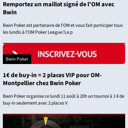
Remportez un maillot signé de l'OM avec
Bwin
Bwin Poker est partenaire de l'OM et vous fait participer tous
les lundis à l'OM Poker League !Le p
Bwin Poker
1€ de buy-in = 2 places VIP pour OM-
Montpellier chez Bwin Poker
Bwin Poker organise ce lundi 11 août à 20h un tournoi à 1 € de
buy-in seulement avec 2 places V