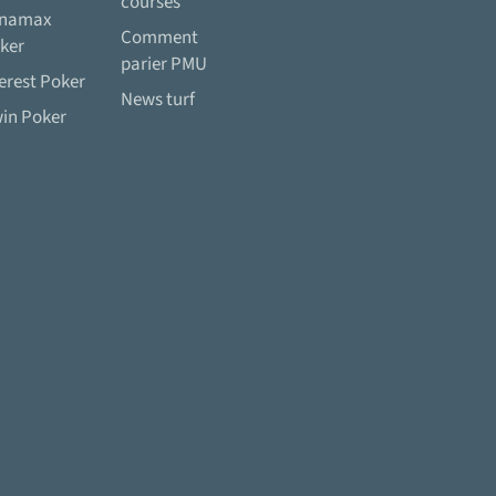
courses
inamax
Comment
ker
parier PMU
erest Poker
News turf
in Poker