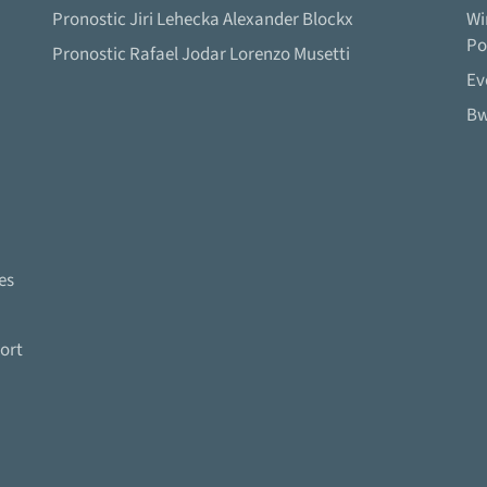
Pronostic Jiri Lehecka Alexander Blockx
W
Po
Pronostic Rafael Jodar Lorenzo Musetti
Ev
Bw
es
ort