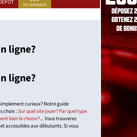
 DÉPÔT
DE CASHBACK
n ligne?
n ligne?
simplement curieux? Notre guide
s choix :
Sur quel site jouer?
Par quel type
nt bien le choisir?
... Vous trouverez
s et accessibles aux débutants. Si vous