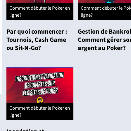
Comment débuter le Poker en
Comment débuter le Pok
ligne?
ligne?
Par quoi commencer :
Gestion de Bankroll
Tournois, Cash Game
Comment gérer so
ou Sit-N-Go?
argent au Poker?
Comment débuter le Poker en
ligne?