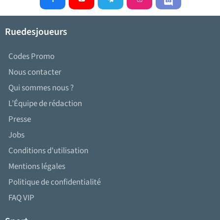
Ruedesjoueurs
Codes Promo
Nous contacter
Qui sommes nous ?
L’Équipe de rédaction
Presse
Jobs
Conditions d'utilisation
Mentions légales
Politique de confidentialité
FAQ VIP