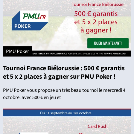
PMU Poker
Tournoi France Biélorussie : 500 € garantis
et 5 x 2 places à gagner sur PMU Poker !
PMU Poker vous propose un très beau tournoi le mercredi 4
octobre, avec 500 € en jeu et