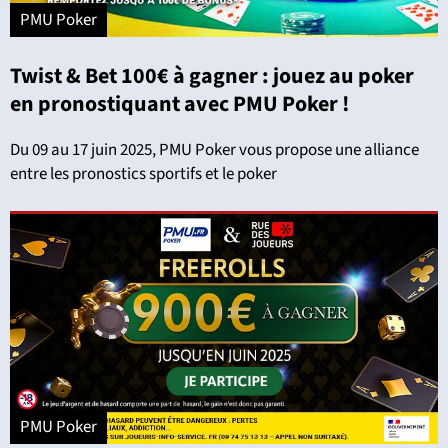
PMU Poker
Twist & Bet 100€ à gagner : jouez au poker
en pronostiquant avec PMU Poker !
Du 09 au 17 juin 2025, PMU Poker vous propose une alliance
entre les pronostics sportifs et le poker
PMU Poker