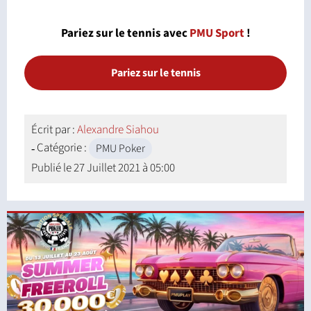
Pariez sur le tennis avec
PMU Sport
!
Pariez sur le tennis
Écrit par :
Alexandre Siahou
Catégorie :
PMU Poker
Publié le
27 Juillet 2021 à 05:00