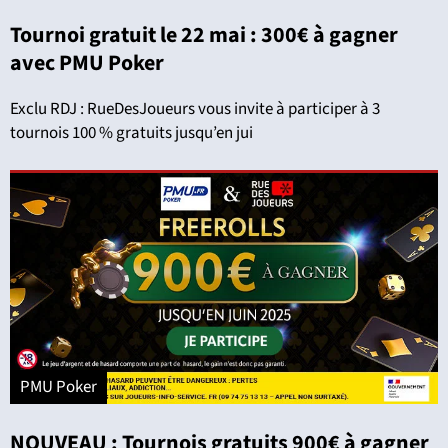
Tournoi gratuit le 22 mai : 300€ à gagner
avec PMU Poker
Exclu RDJ : RueDesJoueurs vous invite à participer à 3
tournois 100 % gratuits jusqu’en jui
PMU Poker
NOUVEAU : Tournois gratuits 900€ à gagner